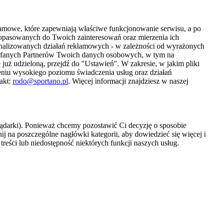
amowe, które zapewniają właściwe funkcjonowanie serwisu, a po
 dopasowanych do Twoich zainteresowań oraz mierzenia ich
sonalizowanych działań reklamowych - w zależności od wyrażonych
Zaufanych Partnerów Twoich danych osobowych, w tym na
 już udzieloną, przejdź do "Ustawień". W zakresie, w jakim pliki
eniu wysokiego poziomu świadczenia usług oraz działań
akt:
rodo@sportano.pl
. Więcej informacji znajdziesz w naszej
lądarki). Ponieważ chcemy pozostawić Ci decyzję o sposobie
j na poszczególne nagłówki kategorii, aby dowiedzieć się więcej i
treści lub niedostępność niektórych funkcji naszych usług.