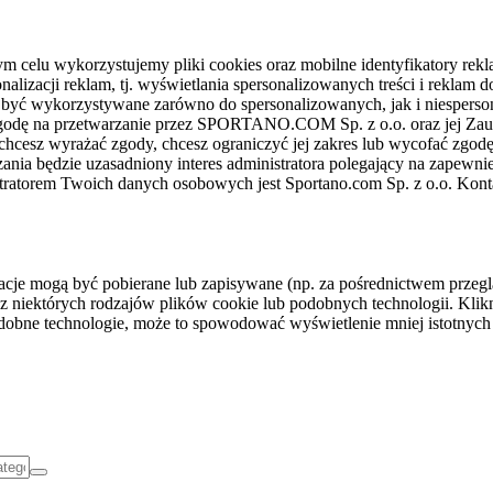
celu wykorzystujemy pliki cookies oraz mobilne identyfikatory rekl
nalizacji reklam, tj. wyświetlania spersonalizowanych treści i reklam
gą być wykorzystywane zarówno do spersonalizowanych, jak i niesper
sz zgodę na przetwarzanie przez SPORTANO.COM Sp. z o.o. oraz jej 
 chcesz wyrażać zgody, chcesz ograniczyć jej zakres lub wycofać zgodę
ania będzie uzasadniony interes administratora polegający na zapewni
stratorem Twoich danych osobowych jest Sportano.com Sp. z o.o. Kont
rmacje mogą być pobierane lub zapisywane (np. za pośrednictwem przeg
z niektórych rodzajów plików cookie lub podobnych technologii. Klikni
podobne technologie, może to spowodować wyświetlenie mniej istotnych 