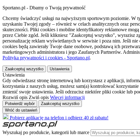
Sportano.pl - Dbamy o Twoją prywatność
Chcemy świadczyć usługi na najwyższym sportowym poziomie. W tym 
uzyskaniu Twojej zgody – również w celach analitycznych oraz perso
skuteczności. Pliki cookies i mobilne identyfikatory reklamowe mo
przez Ciebie zgód. Jeśli klikniesz "Zaakceptuj wszystko", wyrazi
personalizację reklam wyświetlanych w serwisie i poza nim. Jeśli nie
cookies będą zawierały Twoje dane osobowe, podstawą ich przetwarz
marketingowych administratora i jego Zaufanych Partnerów. Admini
Polityka prywatności i cookies - Sportano.pl
.
Zaakceptuj wszystko
Ustawienia
Ustawienia
Gdy odwiedzasz stronę internetową lub korzystasz z aplikacji, info
korzystania z naszych usług, możesz sam(a) kontrolować korzystanie 
zmienić swoje ustawienia. Jeśli odrzucisz niektóre pliki cookie lub 
Rozwiń opis
Zwiń opis
Więcej informacji
Potwierdź wybór
Zaakceptuj wszystko
Wróć do ustawień
Pobierz aplikację na telefon i odbierz 40 zł rabatu!
Wyszukaj po produkcie, kategorii lub marce