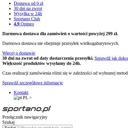
Dostawa od 0 zł
30 dni na zwrot
Wysyłka w 24h
Sportano Club
4.9
Opineo
Darmowa dostawa dla zamówień o wartości powyżej 299 zł.
Darmowa dostawa nie obejmuje przesyłek wielkogabarytowych.
Więcej o dostawie
30 dni na zwrot od daty dostarczenia przesyłki.
Sprawdź jak doko
Większość produktów wysyłamy do 24h.
Czas realizacji zamówienia różni się w zależności od wybranej meto
Sprawdź szczegółowe informacje
Kontakt
PL
>
Przełącznik nawigacyjny
Szukaj
Szukaj