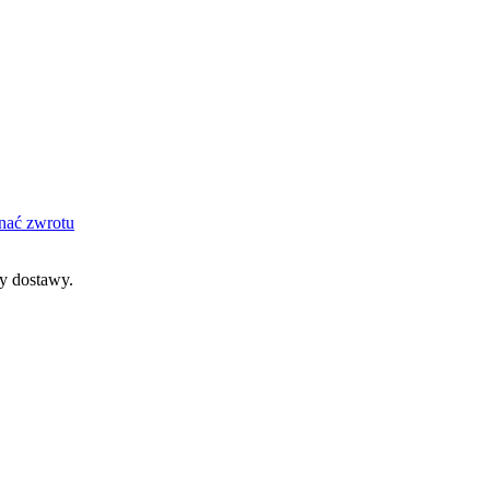
nać zwrotu
dy dostawy.