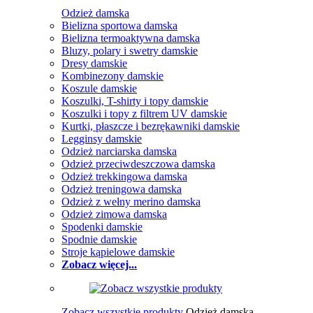
Odzież damska
Bielizna sportowa damska
Bielizna termoaktywna damska
Bluzy, polary i swetry damskie
Dresy damskie
Kombinezony damskie
Koszule damskie
Koszulki, T-shirty i topy damskie
Koszulki i topy z filtrem UV damskie
Kurtki, płaszcze i bezrękawniki damskie
Legginsy damskie
Odzież narciarska damska
Odzież przeciwdeszczowa damska
Odzież trekkingowa damska
Odzież treningowa damska
Odzież z wełny merino damska
Odzież zimowa damska
Spodenki damskie
Spodnie damskie
Stroje kąpielowe damskie
Zobacz więcej...
Zobacz wszystkie produkty
Odzież damska