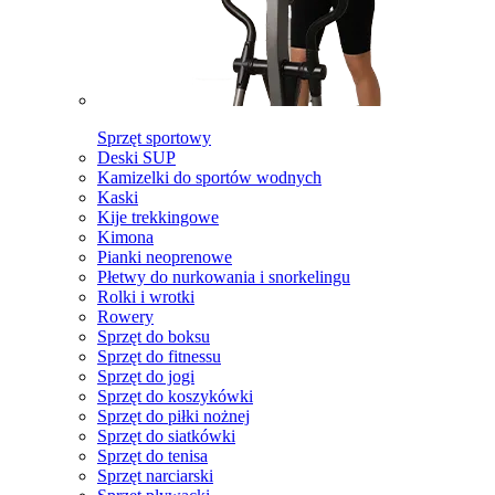
Sprzęt sportowy
Deski SUP
Kamizelki do sportów wodnych
Kaski
Kije trekkingowe
Kimona
Pianki neoprenowe
Płetwy do nurkowania i snorkelingu
Rolki i wrotki
Rowery
Sprzęt do boksu
Sprzęt do fitnessu
Sprzęt do jogi
Sprzęt do koszykówki
Sprzęt do piłki nożnej
Sprzęt do siatkówki
Sprzęt do tenisa
Sprzęt narciarski