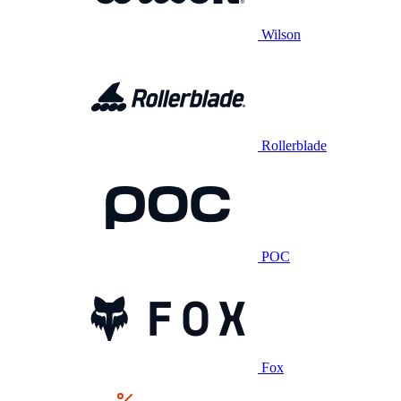
Wilson
Rollerblade
POC
Fox