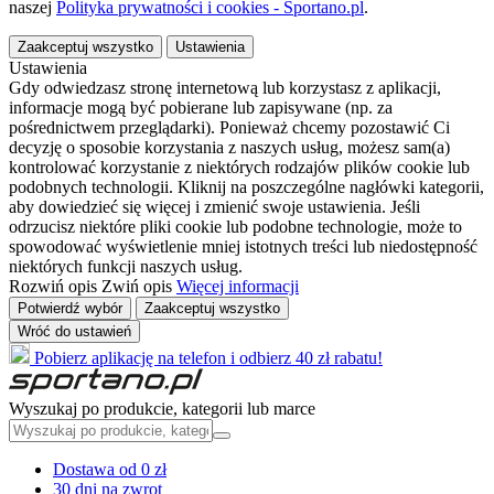
naszej
Polityka prywatności i cookies - Sportano.pl
.
Zaakceptuj wszystko
Ustawienia
Ustawienia
Gdy odwiedzasz stronę internetową lub korzystasz z aplikacji,
informacje mogą być pobierane lub zapisywane (np. za
pośrednictwem przeglądarki). Ponieważ chcemy pozostawić Ci
decyzję o sposobie korzystania z naszych usług, możesz sam(a)
kontrolować korzystanie z niektórych rodzajów plików cookie lub
podobnych technologii. Kliknij na poszczególne nagłówki kategorii,
aby dowiedzieć się więcej i zmienić swoje ustawienia. Jeśli
odrzucisz niektóre pliki cookie lub podobne technologie, może to
spowodować wyświetlenie mniej istotnych treści lub niedostępność
niektórych funkcji naszych usług.
Rozwiń opis
Zwiń opis
Więcej informacji
Potwierdź wybór
Zaakceptuj wszystko
Wróć do ustawień
Pobierz aplikację na telefon i odbierz 40 zł rabatu!
Wyszukaj po produkcie, kategorii lub marce
Dostawa od 0 zł
30 dni na zwrot