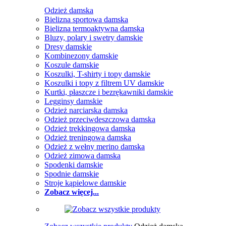
Odzież damska
Bielizna sportowa damska
Bielizna termoaktywna damska
Bluzy, polary i swetry damskie
Dresy damskie
Kombinezony damskie
Koszule damskie
Koszulki, T-shirty i topy damskie
Koszulki i topy z filtrem UV damskie
Kurtki, płaszcze i bezrękawniki damskie
Legginsy damskie
Odzież narciarska damska
Odzież przeciwdeszczowa damska
Odzież trekkingowa damska
Odzież treningowa damska
Odzież z wełny merino damska
Odzież zimowa damska
Spodenki damskie
Spodnie damskie
Stroje kąpielowe damskie
Zobacz więcej...