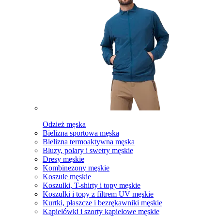
Odzież męska
Bielizna sportowa męska
Bielizna termoaktywna męska
Bluzy, polary i swetry męskie
Dresy męskie
Kombinezony męskie
Koszule męskie
Koszulki, T-shirty i topy męskie
Koszulki i topy z filtrem UV męskie
Kurtki, płaszcze i bezrękawniki męskie
Kąpielówki i szorty kąpielowe męskie