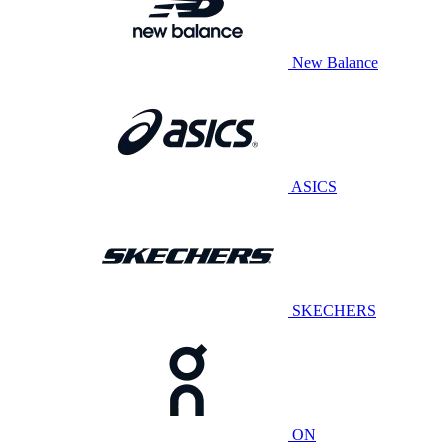
New Balance
ASICS
SKECHERS
ON