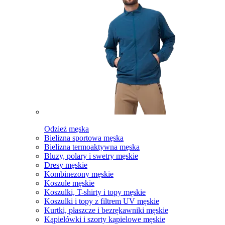
Odzież męska
Bielizna sportowa męska
Bielizna termoaktywna męska
Bluzy, polary i swetry męskie
Dresy męskie
Kombinezony męskie
Koszule męskie
Koszulki, T-shirty i topy męskie
Koszulki i topy z filtrem UV męskie
Kurtki, płaszcze i bezrękawniki męskie
Kąpielówki i szorty kąpielowe męskie