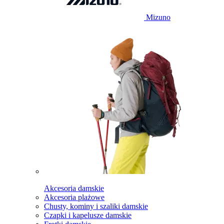
Mizuno
Akcesoria damskie
Akcesoria plażowe
Chusty, kominy i szaliki damskie
Czapki i kapelusze damskie