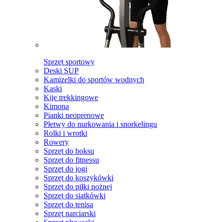
Sprzęt sportowy
Deski SUP
Kamizelki do sportów wodnych
Kaski
Kije trekkingowe
Kimona
Pianki neoprenowe
Płetwy do nurkowania i snorkelingu
Rolki i wrotki
Rowery
Sprzęt do boksu
Sprzęt do fitnessu
Sprzęt do jogi
Sprzęt do koszykówki
Sprzęt do piłki nożnej
Sprzęt do siatkówki
Sprzęt do tenisa
Sprzęt narciarski