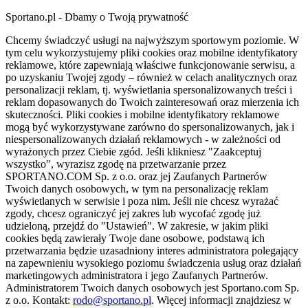
Sportano.pl - Dbamy o Twoją prywatność
Chcemy świadczyć usługi na najwyższym sportowym poziomie. W
tym celu wykorzystujemy pliki cookies oraz mobilne identyfikatory
reklamowe, które zapewniają właściwe funkcjonowanie serwisu, a
po uzyskaniu Twojej zgody – również w celach analitycznych oraz
personalizacji reklam, tj. wyświetlania spersonalizowanych treści i
reklam dopasowanych do Twoich zainteresowań oraz mierzenia ich
skuteczności. Pliki cookies i mobilne identyfikatory reklamowe
mogą być wykorzystywane zarówno do spersonalizowanych, jak i
niespersonalizowanych działań reklamowych - w zależności od
wyrażonych przez Ciebie zgód. Jeśli klikniesz "Zaakceptuj
wszystko", wyrazisz zgodę na przetwarzanie przez
SPORTANO.COM Sp. z o.o. oraz jej Zaufanych Partnerów
Twoich danych osobowych, w tym na personalizację reklam
wyświetlanych w serwisie i poza nim. Jeśli nie chcesz wyrażać
zgody, chcesz ograniczyć jej zakres lub wycofać zgodę już
udzieloną, przejdź do "Ustawień". W zakresie, w jakim pliki
cookies będą zawierały Twoje dane osobowe, podstawą ich
przetwarzania będzie uzasadniony interes administratora polegający
na zapewnieniu wysokiego poziomu świadczenia usług oraz działań
marketingowych administratora i jego Zaufanych Partnerów.
Administratorem Twoich danych osobowych jest Sportano.com Sp.
z o.o. Kontakt:
rodo@sportano.pl
. Więcej informacji znajdziesz w