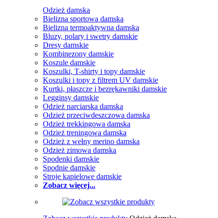
Odzież damska
Bielizna sportowa damska
Bielizna termoaktywna damska
Bluzy, polary i swetry damskie
Dresy damskie
Kombinezony damskie
Koszule damskie
Koszulki, T-shirty i topy damskie
Koszulki i topy z filtrem UV damskie
Kurtki, płaszcze i bezrękawniki damskie
Legginsy damskie
Odzież narciarska damska
Odzież przeciwdeszczowa damska
Odzież trekkingowa damska
Odzież treningowa damska
Odzież z wełny merino damska
Odzież zimowa damska
Spodenki damskie
Spodnie damskie
Stroje kąpielowe damskie
Zobacz więcej...