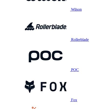
Wilson
Rollerblade
POC
Fox