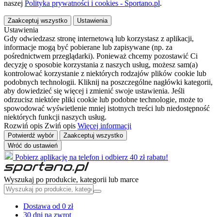
naszej
Polityka prywatności i cookies - Sportano.pl
.
Zaakceptuj wszystko
Ustawienia
Ustawienia
Gdy odwiedzasz stronę internetową lub korzystasz z aplikacji,
informacje mogą być pobierane lub zapisywane (np. za
pośrednictwem przeglądarki). Ponieważ chcemy pozostawić Ci
decyzję o sposobie korzystania z naszych usług, możesz sam(a)
kontrolować korzystanie z niektórych rodzajów plików cookie lub
podobnych technologii. Kliknij na poszczególne nagłówki kategorii,
aby dowiedzieć się więcej i zmienić swoje ustawienia. Jeśli
odrzucisz niektóre pliki cookie lub podobne technologie, może to
spowodować wyświetlenie mniej istotnych treści lub niedostępność
niektórych funkcji naszych usług.
Rozwiń opis
Zwiń opis
Więcej informacji
Potwierdź wybór
Zaakceptuj wszystko
Wróć do ustawień
Pobierz aplikację na telefon i odbierz 40 zł rabatu!
Wyszukaj po produkcie, kategorii lub marce
Dostawa od 0 zł
30 dni na zwrot