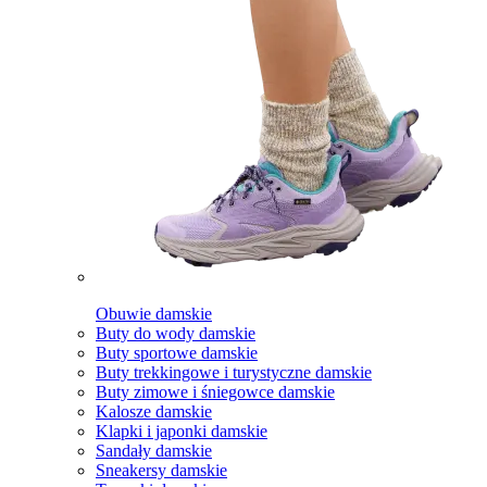
Obuwie damskie
Buty do wody damskie
Buty sportowe damskie
Buty trekkingowe i turystyczne damskie
Buty zimowe i śniegowce damskie
Kalosze damskie
Klapki i japonki damskie
Sandały damskie
Sneakersy damskie