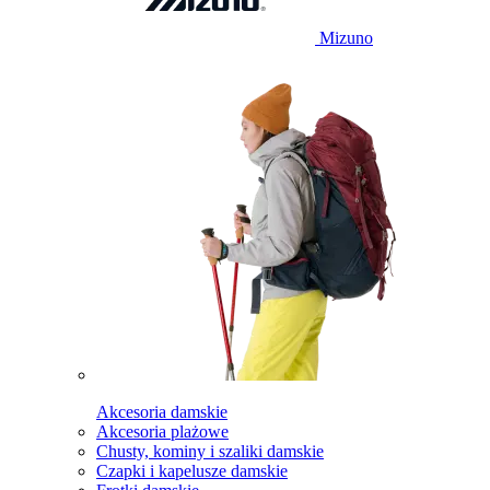
Mizuno
Akcesoria damskie
Akcesoria plażowe
Chusty, kominy i szaliki damskie
Czapki i kapelusze damskie