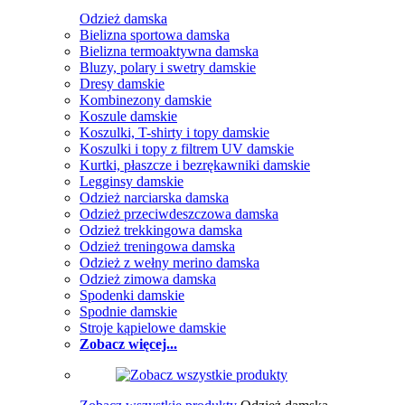
Odzież damska
Bielizna sportowa damska
Bielizna termoaktywna damska
Bluzy, polary i swetry damskie
Dresy damskie
Kombinezony damskie
Koszule damskie
Koszulki, T-shirty i topy damskie
Koszulki i topy z filtrem UV damskie
Kurtki, płaszcze i bezrękawniki damskie
Legginsy damskie
Odzież narciarska damska
Odzież przeciwdeszczowa damska
Odzież trekkingowa damska
Odzież treningowa damska
Odzież z wełny merino damska
Odzież zimowa damska
Spodenki damskie
Spodnie damskie
Stroje kąpielowe damskie
Zobacz więcej...