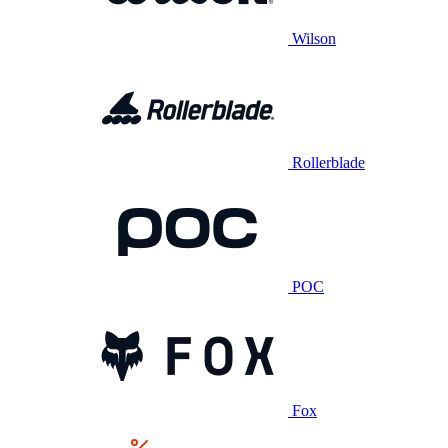
Wilson
Rollerblade
POC
Fox