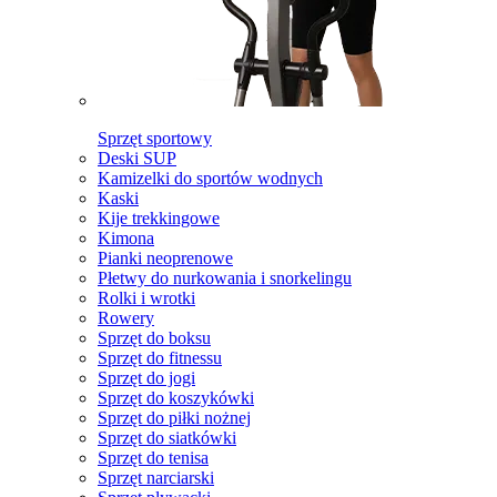
Sprzęt sportowy
Deski SUP
Kamizelki do sportów wodnych
Kaski
Kije trekkingowe
Kimona
Pianki neoprenowe
Płetwy do nurkowania i snorkelingu
Rolki i wrotki
Rowery
Sprzęt do boksu
Sprzęt do fitnessu
Sprzęt do jogi
Sprzęt do koszykówki
Sprzęt do piłki nożnej
Sprzęt do siatkówki
Sprzęt do tenisa
Sprzęt narciarski