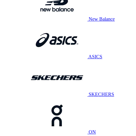
New Balance
ASICS
SKECHERS
ON