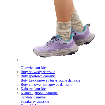
Obuwie damskie
Buty do wody damskie
Buty sportowe damskie
Buty trekkingowe i turystyczne damskie
Buty zimowe i śniegowce damskie
Kalosze damskie
Klapki i japonki damskie
Sandały damskie
Sneakersy damskie