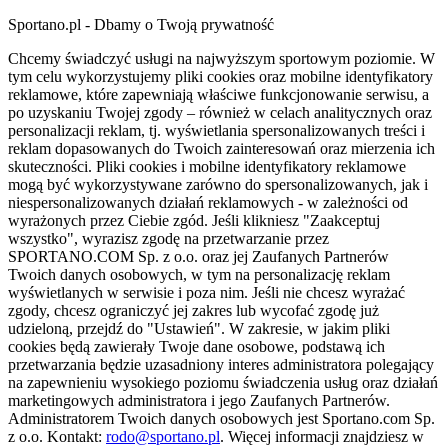
Sportano.pl - Dbamy o Twoją prywatność
Chcemy świadczyć usługi na najwyższym sportowym poziomie. W
tym celu wykorzystujemy pliki cookies oraz mobilne identyfikatory
reklamowe, które zapewniają właściwe funkcjonowanie serwisu, a
po uzyskaniu Twojej zgody – również w celach analitycznych oraz
personalizacji reklam, tj. wyświetlania spersonalizowanych treści i
reklam dopasowanych do Twoich zainteresowań oraz mierzenia ich
skuteczności. Pliki cookies i mobilne identyfikatory reklamowe
mogą być wykorzystywane zarówno do spersonalizowanych, jak i
niespersonalizowanych działań reklamowych - w zależności od
wyrażonych przez Ciebie zgód. Jeśli klikniesz "Zaakceptuj
wszystko", wyrazisz zgodę na przetwarzanie przez
SPORTANO.COM Sp. z o.o. oraz jej Zaufanych Partnerów
Twoich danych osobowych, w tym na personalizację reklam
wyświetlanych w serwisie i poza nim. Jeśli nie chcesz wyrażać
zgody, chcesz ograniczyć jej zakres lub wycofać zgodę już
udzieloną, przejdź do "Ustawień". W zakresie, w jakim pliki
cookies będą zawierały Twoje dane osobowe, podstawą ich
przetwarzania będzie uzasadniony interes administratora polegający
na zapewnieniu wysokiego poziomu świadczenia usług oraz działań
marketingowych administratora i jego Zaufanych Partnerów.
Administratorem Twoich danych osobowych jest Sportano.com Sp.
z o.o. Kontakt:
rodo@sportano.pl
. Więcej informacji znajdziesz w