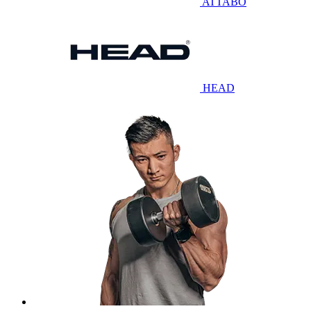
ATTABO
HEAD