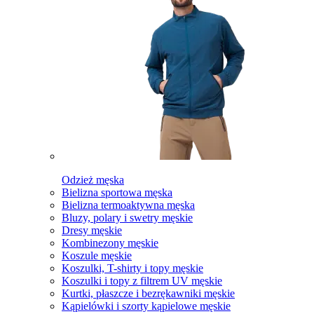
Odzież męska
Bielizna sportowa męska
Bielizna termoaktywna męska
Bluzy, polary i swetry męskie
Dresy męskie
Kombinezony męskie
Koszule męskie
Koszulki, T-shirty i topy męskie
Koszulki i topy z filtrem UV męskie
Kurtki, płaszcze i bezrękawniki męskie
Kąpielówki i szorty kąpielowe męskie