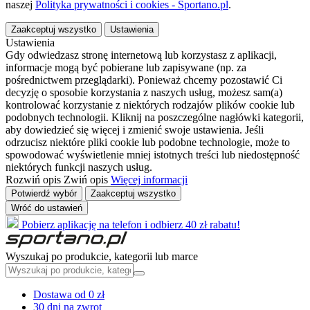
naszej
Polityka prywatności i cookies - Sportano.pl
.
Zaakceptuj wszystko
Ustawienia
Ustawienia
Gdy odwiedzasz stronę internetową lub korzystasz z aplikacji,
informacje mogą być pobierane lub zapisywane (np. za
pośrednictwem przeglądarki). Ponieważ chcemy pozostawić Ci
decyzję o sposobie korzystania z naszych usług, możesz sam(a)
kontrolować korzystanie z niektórych rodzajów plików cookie lub
podobnych technologii. Kliknij na poszczególne nagłówki kategorii,
aby dowiedzieć się więcej i zmienić swoje ustawienia. Jeśli
odrzucisz niektóre pliki cookie lub podobne technologie, może to
spowodować wyświetlenie mniej istotnych treści lub niedostępność
niektórych funkcji naszych usług.
Rozwiń opis
Zwiń opis
Więcej informacji
Potwierdź wybór
Zaakceptuj wszystko
Wróć do ustawień
Pobierz aplikację na telefon i odbierz 40 zł rabatu!
Wyszukaj po produkcie, kategorii lub marce
Dostawa od 0 zł
30 dni na zwrot