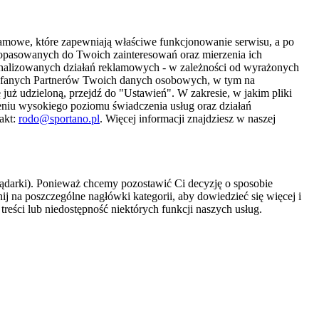
amowe, które zapewniają właściwe funkcjonowanie serwisu, a po
 dopasowanych do Twoich zainteresowań oraz mierzenia ich
sonalizowanych działań reklamowych - w zależności od wyrażonych
Zaufanych Partnerów Twoich danych osobowych, w tym na
 już udzieloną, przejdź do "Ustawień". W zakresie, w jakim pliki
eniu wysokiego poziomu świadczenia usług oraz działań
akt:
rodo@sportano.pl
. Więcej informacji znajdziesz w naszej
lądarki). Ponieważ chcemy pozostawić Ci decyzję o sposobie
j na poszczególne nagłówki kategorii, aby dowiedzieć się więcej i
treści lub niedostępność niektórych funkcji naszych usług.