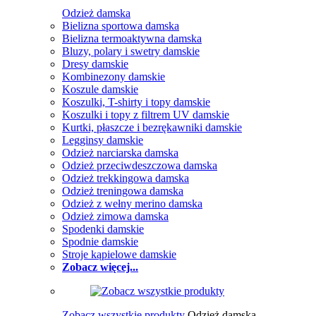
Odzież damska
Bielizna sportowa damska
Bielizna termoaktywna damska
Bluzy, polary i swetry damskie
Dresy damskie
Kombinezony damskie
Koszule damskie
Koszulki, T-shirty i topy damskie
Koszulki i topy z filtrem UV damskie
Kurtki, płaszcze i bezrękawniki damskie
Legginsy damskie
Odzież narciarska damska
Odzież przeciwdeszczowa damska
Odzież trekkingowa damska
Odzież treningowa damska
Odzież z wełny merino damska
Odzież zimowa damska
Spodenki damskie
Spodnie damskie
Stroje kąpielowe damskie
Zobacz więcej...
Zobacz wszystkie produkty
Odzież damska