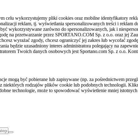
celu wykorzystujemy pliki cookies oraz mobilne identyfikatory rekl
nalizacji reklam, tj. wyświetlania spersonalizowanych treści i reklam
gą być wykorzystywane zarówno do spersonalizowanych, jak i niesper
sz zgodę na przetwarzanie przez SPORTANO.COM Sp. z o.o. oraz jej 
 chcesz wyrażać zgody, chcesz ograniczyć jej zakres lub wycofać zgodę
ania będzie uzasadniony interes administratora polegający na zapewni
stratorem Twoich danych osobowych jest Sportano.com Sp. z o.o. Kont
rmacje mogą być pobierane lub zapisywane (np. za pośrednictwem przeg
z niektórych rodzajów plików cookie lub podobnych technologii. Klikni
podobne technologie, może to spowodować wyświetlenie mniej istotnych 