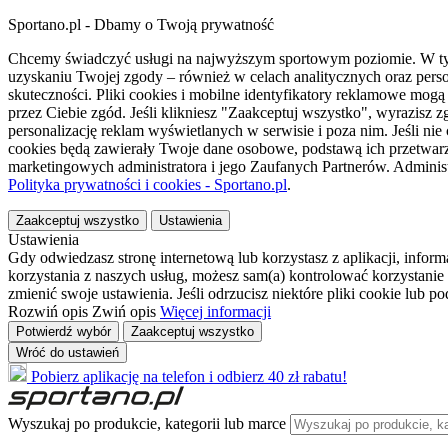
Sportano.pl - Dbamy o Twoją prywatność
Chcemy świadczyć usługi na najwyższym sportowym poziomie. W tym 
uzyskaniu Twojej zgody – również w celach analitycznych oraz perso
skuteczności. Pliki cookies i mobilne identyfikatory reklamowe mo
przez Ciebie zgód. Jeśli klikniesz "Zaakceptuj wszystko", wyrazi
personalizację reklam wyświetlanych w serwisie i poza nim. Jeśli nie
cookies będą zawierały Twoje dane osobowe, podstawą ich przetwarz
marketingowych administratora i jego Zaufanych Partnerów. Admini
Polityka prywatności i cookies - Sportano.pl
.
Zaakceptuj wszystko
Ustawienia
Ustawienia
Gdy odwiedzasz stronę internetową lub korzystasz z aplikacji, info
korzystania z naszych usług, możesz sam(a) kontrolować korzystanie 
zmienić swoje ustawienia. Jeśli odrzucisz niektóre pliki cookie lub 
Rozwiń opis
Zwiń opis
Więcej informacji
Potwierdź wybór
Zaakceptuj wszystko
Wróć do ustawień
Pobierz aplikację na telefon i odbierz 40 zł rabatu!
Wyszukaj po produkcie, kategorii lub marce