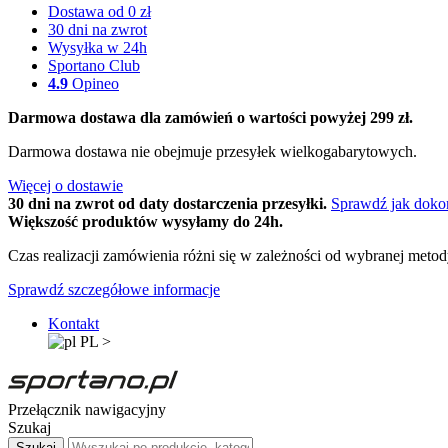
Dostawa od 0 zł
30 dni na zwrot
Wysyłka w 24h
Sportano Club
4.9
Opineo
Darmowa dostawa dla zamówień o wartości powyżej 299 zł.
Darmowa dostawa nie obejmuje przesyłek wielkogabarytowych.
Więcej o dostawie
30 dni na zwrot od daty dostarczenia przesyłki.
Sprawdź jak doko
Większość produktów wysyłamy do 24h.
Czas realizacji zamówienia różni się w zależności od wybranej meto
Sprawdź szczegółowe informacje
Kontakt
PL
>
Przełącznik nawigacyjny
Szukaj
Szukaj