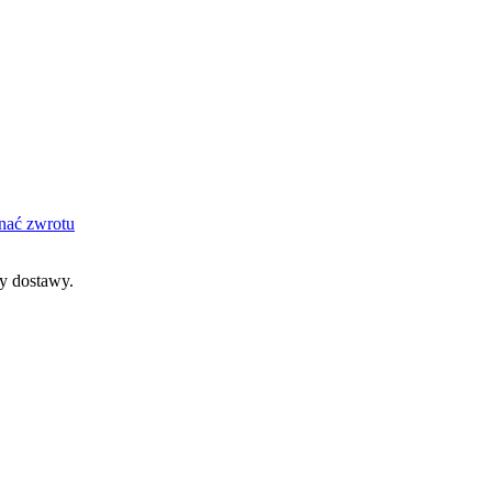
nać zwrotu
dy dostawy.