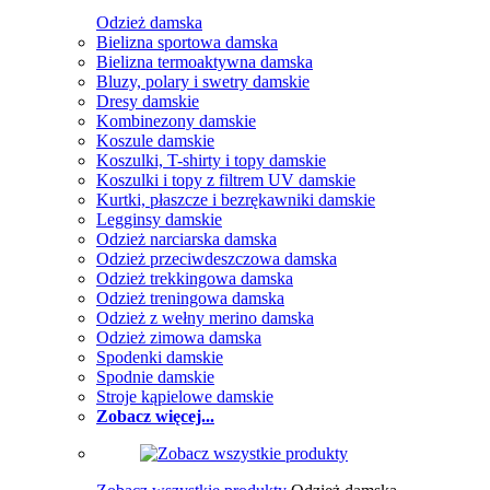
Odzież damska
Bielizna sportowa damska
Bielizna termoaktywna damska
Bluzy, polary i swetry damskie
Dresy damskie
Kombinezony damskie
Koszule damskie
Koszulki, T-shirty i topy damskie
Koszulki i topy z filtrem UV damskie
Kurtki, płaszcze i bezrękawniki damskie
Legginsy damskie
Odzież narciarska damska
Odzież przeciwdeszczowa damska
Odzież trekkingowa damska
Odzież treningowa damska
Odzież z wełny merino damska
Odzież zimowa damska
Spodenki damskie
Spodnie damskie
Stroje kąpielowe damskie
Zobacz więcej...