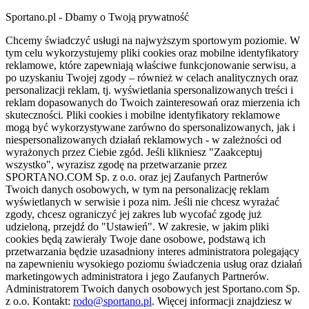
Sportano.pl - Dbamy o Twoją prywatność
Chcemy świadczyć usługi na najwyższym sportowym poziomie. W
tym celu wykorzystujemy pliki cookies oraz mobilne identyfikatory
reklamowe, które zapewniają właściwe funkcjonowanie serwisu, a
po uzyskaniu Twojej zgody – również w celach analitycznych oraz
personalizacji reklam, tj. wyświetlania spersonalizowanych treści i
reklam dopasowanych do Twoich zainteresowań oraz mierzenia ich
skuteczności. Pliki cookies i mobilne identyfikatory reklamowe
mogą być wykorzystywane zarówno do spersonalizowanych, jak i
niespersonalizowanych działań reklamowych - w zależności od
wyrażonych przez Ciebie zgód. Jeśli klikniesz "Zaakceptuj
wszystko", wyrazisz zgodę na przetwarzanie przez
SPORTANO.COM Sp. z o.o. oraz jej Zaufanych Partnerów
Twoich danych osobowych, w tym na personalizację reklam
wyświetlanych w serwisie i poza nim. Jeśli nie chcesz wyrażać
zgody, chcesz ograniczyć jej zakres lub wycofać zgodę już
udzieloną, przejdź do "Ustawień". W zakresie, w jakim pliki
cookies będą zawierały Twoje dane osobowe, podstawą ich
przetwarzania będzie uzasadniony interes administratora polegający
na zapewnieniu wysokiego poziomu świadczenia usług oraz działań
marketingowych administratora i jego Zaufanych Partnerów.
Administratorem Twoich danych osobowych jest Sportano.com Sp.
z o.o. Kontakt:
rodo@sportano.pl
. Więcej informacji znajdziesz w