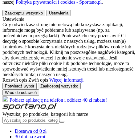
naszej
Polityka prywatności i cookies - Sportano.pl
.
Zaakceptuj wszystko
Ustawienia
Ustawienia
Gdy odwiedzasz stronę internetową lub korzystasz z aplikacji,
informacje mogą być pobierane lub zapisywane (np. za
pośrednictwem przeglądarki). Ponieważ chcemy pozostawić Ci
decyzję o sposobie korzystania z naszych usług, możesz sam(a)
kontrolować korzystanie z niektórych rodzajów plików cookie lub
podobnych technologii. Kliknij na poszczególne nagłówki kategorii,
aby dowiedzieć się więcej i zmienić swoje ustawienia. Jeśli
odrzucisz niektóre pliki cookie lub podobne technologie, może to
spowodować wyświetlenie mniej istotnych treści lub niedostępność
niektórych funkcji naszych usług.
Rozwiń opis
Zwiń opis
Więcej informacji
Potwierdź wybór
Zaakceptuj wszystko
Wróć do ustawień
Pobierz aplikację na telefon i odbierz 40 zł rabatu!
Wyszukaj po produkcie, kategorii lub marce
Dostawa od 0 zł
30 dni na zwrot