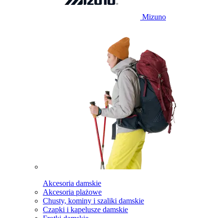
Mizuno
Akcesoria damskie
Akcesoria plażowe
Chusty, kominy i szaliki damskie
Czapki i kapelusze damskie