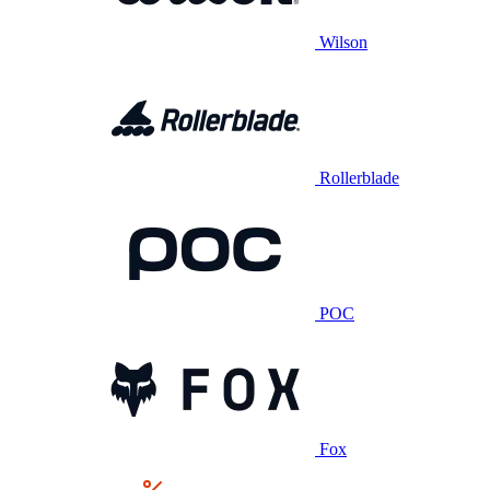
Wilson
Rollerblade
POC
Fox