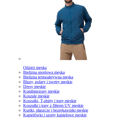
Odzież męska
Bielizna sportowa męska
Bielizna termoaktywna męska
Bluzy, polary i swetry męskie
Dresy męskie
Kombinezony męskie
Koszule męskie
Koszulki, T-shirty i topy męskie
Koszulki i topy z filtrem UV męskie
Kurtki, płaszcze i bezrękawniki męskie
Kąpielówki i szorty kąpielowe męskie