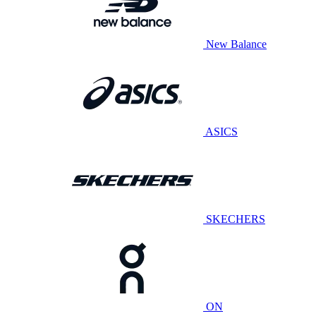
New Balance
ASICS
SKECHERS
ON