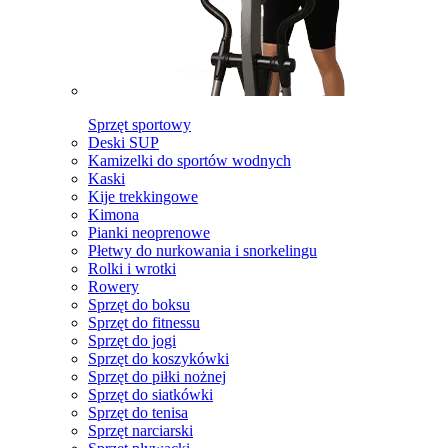
Sprzęt sportowy
Deski SUP
Kamizelki do sportów wodnych
Kaski
Kije trekkingowe
Kimona
Pianki neoprenowe
Płetwy do nurkowania i snorkelingu
Rolki i wrotki
Rowery
Sprzęt do boksu
Sprzęt do fitnessu
Sprzęt do jogi
Sprzęt do koszykówki
Sprzęt do piłki nożnej
Sprzęt do siatkówki
Sprzęt do tenisa
Sprzęt narciarski