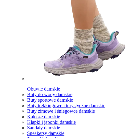
Obuwie damskie
Buty do wody damskie
Buty sportowe damskie
Buty trekkingowe i turystyczne damskie
Buty zimowe i śniegowce damskie
Kalosze damskie
Klapki i japonki damskie
Sandały damskie
Sneakersy damskie