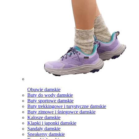
Obuwie damskie
Buty do wody damskie
Buty sportowe damskie
Buty trekkingowe i turystyczne damskie
Buty zimowe i śniegowce damskie
Kalosze damskie
Klapki i japonki damskie
Sandały damskie
Sneakersy damskie