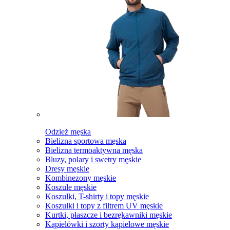
Odzież męska
Bielizna sportowa męska
Bielizna termoaktywna męska
Bluzy, polary i swetry męskie
Dresy męskie
Kombinezony męskie
Koszule męskie
Koszulki, T-shirty i topy męskie
Koszulki i topy z filtrem UV męskie
Kurtki, płaszcze i bezrękawniki męskie
Kąpielówki i szorty kąpielowe męskie