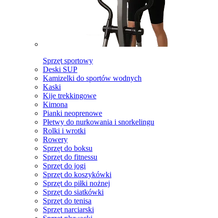
Sprzęt sportowy
Deski SUP
Kamizelki do sportów wodnych
Kaski
Kije trekkingowe
Kimona
Pianki neoprenowe
Płetwy do nurkowania i snorkelingu
Rolki i wrotki
Rowery
Sprzęt do boksu
Sprzęt do fitnessu
Sprzęt do jogi
Sprzęt do koszykówki
Sprzęt do piłki nożnej
Sprzęt do siatkówki
Sprzęt do tenisa
Sprzęt narciarski