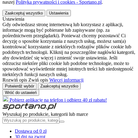
naszej
Polityka prywatności i cookies - Sportano.pl
.
Zaakceptuj wszystko
Ustawienia
Ustawienia
Gdy odwiedzasz stronę internetową lub korzystasz z aplikacji,
informacje mogą być pobierane lub zapisywane (np. za
pośrednictwem przeglądarki). Ponieważ chcemy pozostawić Ci
decyzję o sposobie korzystania z naszych usług, możesz sam(a)
kontrolować korzystanie z niektórych rodzajów plików cookie lub
podobnych technologii. Kliknij na poszczególne nagłówki kategorii,
aby dowiedzieć się więcej i zmienić swoje ustawienia. Jeśli
odrzucisz niektóre pliki cookie lub podobne technologie, może to
spowodować wyświetlenie mniej istotnych treści lub niedostępność
niektórych funkcji naszych usług.
Rozwiń opis
Zwiń opis
Więcej informacji
Potwierdź wybór
Zaakceptuj wszystko
Wróć do ustawień
Pobierz aplikację na telefon i odbierz 40 zł rabatu!
Wyszukaj po produkcie, kategorii lub marce
Dostawa od 0 zł
30 dni na zwrot