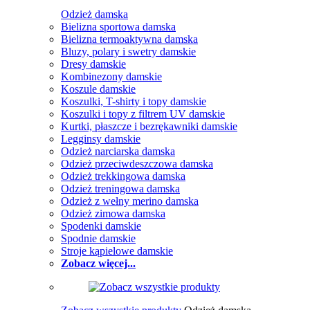
Odzież damska
Bielizna sportowa damska
Bielizna termoaktywna damska
Bluzy, polary i swetry damskie
Dresy damskie
Kombinezony damskie
Koszule damskie
Koszulki, T-shirty i topy damskie
Koszulki i topy z filtrem UV damskie
Kurtki, płaszcze i bezrękawniki damskie
Legginsy damskie
Odzież narciarska damska
Odzież przeciwdeszczowa damska
Odzież trekkingowa damska
Odzież treningowa damska
Odzież z wełny merino damska
Odzież zimowa damska
Spodenki damskie
Spodnie damskie
Stroje kąpielowe damskie
Zobacz więcej...