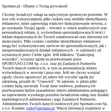
Sportano.pl - Dbamy o Twoją prywatność
Chcemy świadczyć usługi na najwyższym sportowym poziomie. W
tym celu wykorzystujemy pliki cookies oraz mobilne identyfikatory
reklamowe, które zapewniają właściwe funkcjonowanie serwisu, a
po uzyskaniu Twojej zgody – również w celach analitycznych oraz
personalizacji reklam, tj. wyświetlania spersonalizowanych treści i
reklam dopasowanych do Twoich zainteresowań oraz mierzenia ich
skuteczności. Pliki cookies i mobilne identyfikatory reklamowe
mogą być wykorzystywane zarówno do spersonalizowanych, jak i
niespersonalizowanych działań reklamowych - w zależności od
wyrażonych przez Ciebie zgód. Jeśli klikniesz "Zaakceptuj
wszystko", wyrazisz zgodę na przetwarzanie przez
SPORTANO.COM Sp. z o.o. oraz jej Zaufanych Partnerów
Twoich danych osobowych, w tym na personalizację reklam
wyświetlanych w serwisie i poza nim. Jeśli nie chcesz wyrażać
zgody, chcesz ograniczyć jej zakres lub wycofać zgodę już
udzieloną, przejdź do "Ustawień". W zakresie, w jakim pliki
cookies będą zawierały Twoje dane osobowe, podstawą ich
przetwarzania będzie uzasadniony interes administratora polegający
na zapewnieniu wysokiego poziomu świadczenia usług oraz działań
marketingowych administratora i jego Zaufanych Partnerów.
Administratorem Twoich danych osobowych jest Sportano.com Sp.
z o.o. Kontakt:
rodo@sportano.pl
. Więcej informacji znajdziesz w