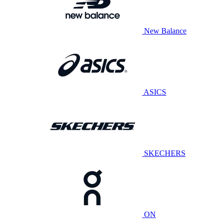
New Balance
ASICS
SKECHERS
ON