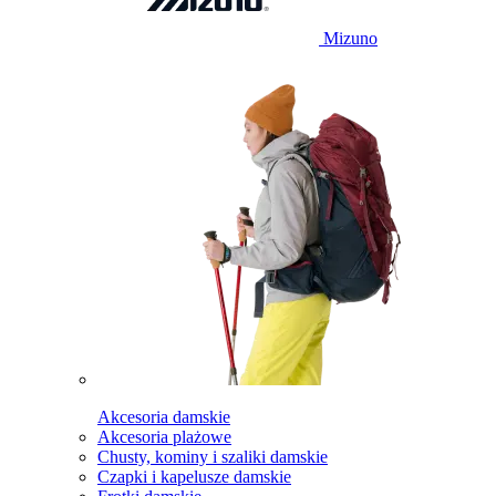
Mizuno
Akcesoria damskie
Akcesoria plażowe
Chusty, kominy i szaliki damskie
Czapki i kapelusze damskie