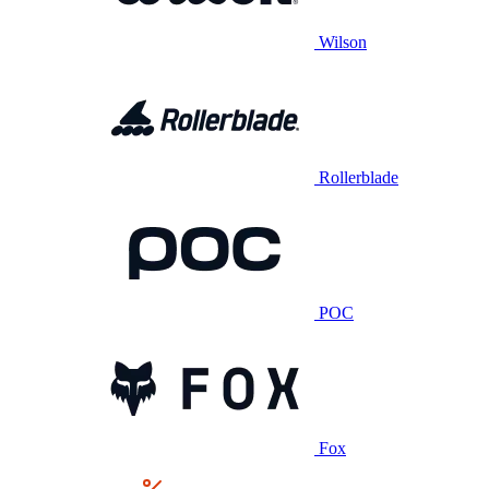
Wilson
Rollerblade
POC
Fox