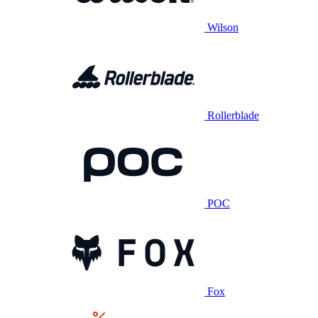
Wilson
Rollerblade
POC
Fox