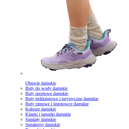
Obuwie damskie
Buty do wody damskie
Buty sportowe damskie
Buty trekkingowe i turystyczne damskie
Buty zimowe i śniegowce damskie
Kalosze damskie
Klapki i japonki damskie
Sandały damskie
Sneakersy damskie