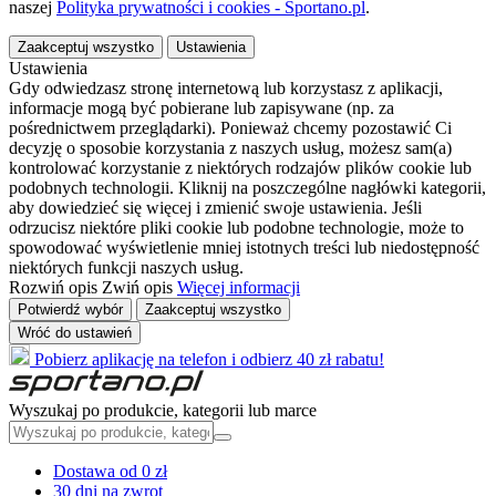
naszej
Polityka prywatności i cookies - Sportano.pl
.
Zaakceptuj wszystko
Ustawienia
Ustawienia
Gdy odwiedzasz stronę internetową lub korzystasz z aplikacji,
informacje mogą być pobierane lub zapisywane (np. za
pośrednictwem przeglądarki). Ponieważ chcemy pozostawić Ci
decyzję o sposobie korzystania z naszych usług, możesz sam(a)
kontrolować korzystanie z niektórych rodzajów plików cookie lub
podobnych technologii. Kliknij na poszczególne nagłówki kategorii,
aby dowiedzieć się więcej i zmienić swoje ustawienia. Jeśli
odrzucisz niektóre pliki cookie lub podobne technologie, może to
spowodować wyświetlenie mniej istotnych treści lub niedostępność
niektórych funkcji naszych usług.
Rozwiń opis
Zwiń opis
Więcej informacji
Potwierdź wybór
Zaakceptuj wszystko
Wróć do ustawień
Pobierz aplikację na telefon i odbierz 40 zł rabatu!
Wyszukaj po produkcie, kategorii lub marce
Dostawa od 0 zł
30 dni na zwrot