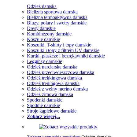
Odzież damska
Bielizna sportowa damska
Bielizna termoaktywna damska
Bluzy, polary i swetry damskie
Dresy damskie
Kombinezony damskie
Koszule damskie
Koszulki, T-shirty i topy damskie
Koszulki i topy z filtrem UV damskie
Kurtki, płaszcze i bezrękawniki damskie
Legginsy damskie
Odzież narciarska damska
Odzież przeciwdeszczowa damska
Odzież trekkingowa damska
Odzież treningowa damska
Odzież z wełny merino damska
Odzież zimowa damska
Spodenki damskie
Spodnie damskie
Stroje kąpielowe damskie
Zobacz więcej...