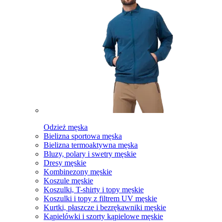
Odzież męska
Bielizna sportowa męska
Bielizna termoaktywna męska
Bluzy, polary i swetry męskie
Dresy męskie
Kombinezony męskie
Koszule męskie
Koszulki, T-shirty i topy męskie
Koszulki i topy z filtrem UV męskie
Kurtki, płaszcze i bezrękawniki męskie
Kąpielówki i szorty kąpielowe męskie