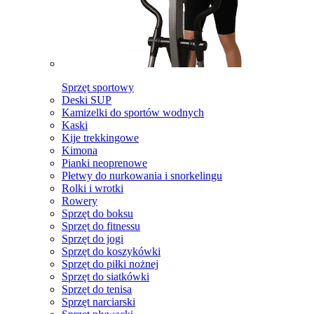
Sprzęt sportowy
Deski SUP
Kamizelki do sportów wodnych
Kaski
Kije trekkingowe
Kimona
Pianki neoprenowe
Płetwy do nurkowania i snorkelingu
Rolki i wrotki
Rowery
Sprzęt do boksu
Sprzęt do fitnessu
Sprzęt do jogi
Sprzęt do koszykówki
Sprzęt do piłki nożnej
Sprzęt do siatkówki
Sprzęt do tenisa
Sprzęt narciarski