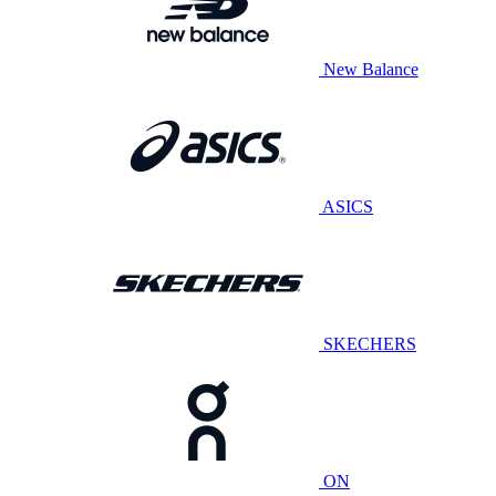
New Balance
ASICS
SKECHERS
ON