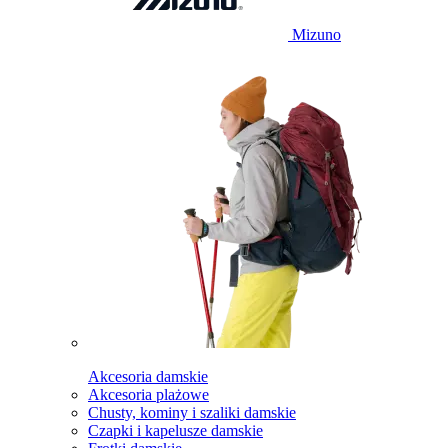
Mizuno
Akcesoria damskie
Akcesoria plażowe
Chusty, kominy i szaliki damskie
Czapki i kapelusze damskie