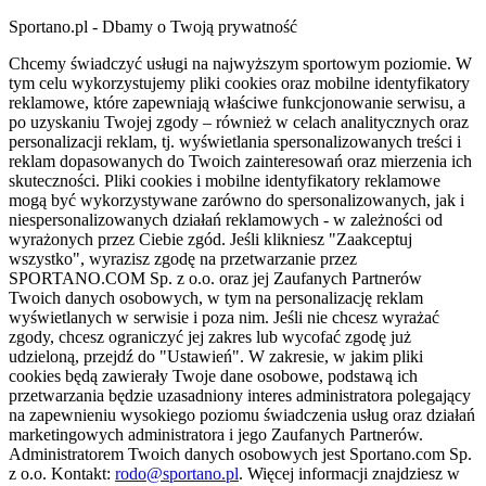
Sportano.pl - Dbamy o Twoją prywatność
Chcemy świadczyć usługi na najwyższym sportowym poziomie. W
tym celu wykorzystujemy pliki cookies oraz mobilne identyfikatory
reklamowe, które zapewniają właściwe funkcjonowanie serwisu, a
po uzyskaniu Twojej zgody – również w celach analitycznych oraz
personalizacji reklam, tj. wyświetlania spersonalizowanych treści i
reklam dopasowanych do Twoich zainteresowań oraz mierzenia ich
skuteczności. Pliki cookies i mobilne identyfikatory reklamowe
mogą być wykorzystywane zarówno do spersonalizowanych, jak i
niespersonalizowanych działań reklamowych - w zależności od
wyrażonych przez Ciebie zgód. Jeśli klikniesz "Zaakceptuj
wszystko", wyrazisz zgodę na przetwarzanie przez
SPORTANO.COM Sp. z o.o. oraz jej Zaufanych Partnerów
Twoich danych osobowych, w tym na personalizację reklam
wyświetlanych w serwisie i poza nim. Jeśli nie chcesz wyrażać
zgody, chcesz ograniczyć jej zakres lub wycofać zgodę już
udzieloną, przejdź do "Ustawień". W zakresie, w jakim pliki
cookies będą zawierały Twoje dane osobowe, podstawą ich
przetwarzania będzie uzasadniony interes administratora polegający
na zapewnieniu wysokiego poziomu świadczenia usług oraz działań
marketingowych administratora i jego Zaufanych Partnerów.
Administratorem Twoich danych osobowych jest Sportano.com Sp.
z o.o. Kontakt:
rodo@sportano.pl
. Więcej informacji znajdziesz w