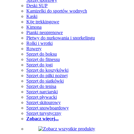
Sprzęt sportowy
Deski SUP
Kamizelki do sportów wodnych
Kaski
Kije trekkingowe
Kimona
Pianki neoprenowe
Płetwy do nurkowania i snorkelingu
Rolki i wrotki
Rowery
Sprzęt do boksu
Sprzęt do fitnessu
Sprzęt do jogi
Sprzęt do koszykówki
Sprzęt do piłki nożnej
Sprzęt do siatkówki
Sprzęt do tenisa
Sprzęt narciarski
Sprzęt pływacki
Sprzęt skitourowy
Sprzęt snowboardowy
Sprzęt turystyczny
Zobacz więcej...