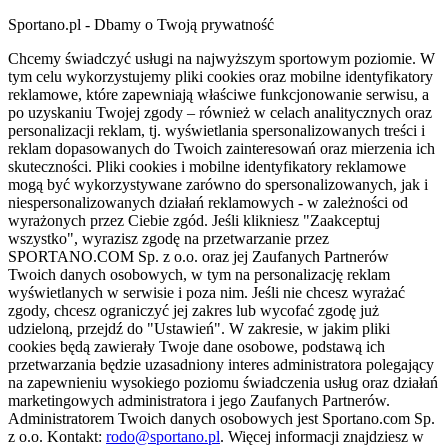
Sportano.pl - Dbamy o Twoją prywatność
Chcemy świadczyć usługi na najwyższym sportowym poziomie. W
tym celu wykorzystujemy pliki cookies oraz mobilne identyfikatory
reklamowe, które zapewniają właściwe funkcjonowanie serwisu, a
po uzyskaniu Twojej zgody – również w celach analitycznych oraz
personalizacji reklam, tj. wyświetlania spersonalizowanych treści i
reklam dopasowanych do Twoich zainteresowań oraz mierzenia ich
skuteczności. Pliki cookies i mobilne identyfikatory reklamowe
mogą być wykorzystywane zarówno do spersonalizowanych, jak i
niespersonalizowanych działań reklamowych - w zależności od
wyrażonych przez Ciebie zgód. Jeśli klikniesz "Zaakceptuj
wszystko", wyrazisz zgodę na przetwarzanie przez
SPORTANO.COM Sp. z o.o. oraz jej Zaufanych Partnerów
Twoich danych osobowych, w tym na personalizację reklam
wyświetlanych w serwisie i poza nim. Jeśli nie chcesz wyrażać
zgody, chcesz ograniczyć jej zakres lub wycofać zgodę już
udzieloną, przejdź do "Ustawień". W zakresie, w jakim pliki
cookies będą zawierały Twoje dane osobowe, podstawą ich
przetwarzania będzie uzasadniony interes administratora polegający
na zapewnieniu wysokiego poziomu świadczenia usług oraz działań
marketingowych administratora i jego Zaufanych Partnerów.
Administratorem Twoich danych osobowych jest Sportano.com Sp.
z o.o. Kontakt:
rodo@sportano.pl
. Więcej informacji znajdziesz w