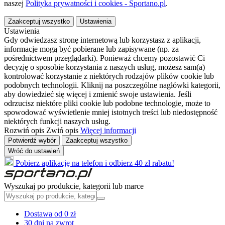
naszej
Polityka prywatności i cookies - Sportano.pl
.
Zaakceptuj wszystko
Ustawienia
Ustawienia
Gdy odwiedzasz stronę internetową lub korzystasz z aplikacji,
informacje mogą być pobierane lub zapisywane (np. za
pośrednictwem przeglądarki). Ponieważ chcemy pozostawić Ci
decyzję o sposobie korzystania z naszych usług, możesz sam(a)
kontrolować korzystanie z niektórych rodzajów plików cookie lub
podobnych technologii. Kliknij na poszczególne nagłówki kategorii,
aby dowiedzieć się więcej i zmienić swoje ustawienia. Jeśli
odrzucisz niektóre pliki cookie lub podobne technologie, może to
spowodować wyświetlenie mniej istotnych treści lub niedostępność
niektórych funkcji naszych usług.
Rozwiń opis
Zwiń opis
Więcej informacji
Potwierdź wybór
Zaakceptuj wszystko
Wróć do ustawień
Pobierz aplikację na telefon i odbierz 40 zł rabatu!
Wyszukaj po produkcie, kategorii lub marce
Dostawa od 0 zł
30 dni na zwrot