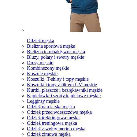
Odzież męska
Bielizna sportowa męska
Bielizna termoaktywna męska
Bluzy, polary i swetry męskie
Dresy męskie
Kombinezony męskie
Koszule męskie
Koszulki, T-shirty i topy męskie
Koszulki i topy z filtrem UV męskie
Kurtki, płaszcze i bezrękawniki męskie
Kąpielówki i szorty kąpielowe męskie
Legginsy męskie
Odzież narciarska męska
Odzież przeciwdeszczowa męska
Odzież trekkingowa męska
Odzież treningowa męska
Odzież z wełny merino męska
Odzież zimowa męska