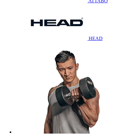
ATTABO
HEAD