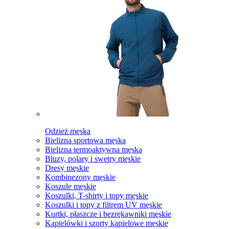
Odzież męska
Bielizna sportowa męska
Bielizna termoaktywna męska
Bluzy, polary i swetry męskie
Dresy męskie
Kombinezony męskie
Koszule męskie
Koszulki, T-shirty i topy męskie
Koszulki i topy z filtrem UV męskie
Kurtki, płaszcze i bezrękawniki męskie
Kąpielówki i szorty kąpielowe męskie