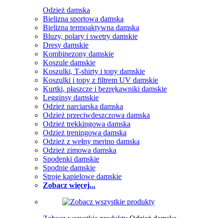
Odzież damska
Bielizna sportowa damska
Bielizna termoaktywna damska
Bluzy, polary i swetry damskie
Dresy damskie
Kombinezony damskie
Koszule damskie
Koszulki, T-shirty i topy damskie
Koszulki i topy z filtrem UV damskie
Kurtki, płaszcze i bezrękawniki damskie
Legginsy damskie
Odzież narciarska damska
Odzież przeciwdeszczowa damska
Odzież trekkingowa damska
Odzież treningowa damska
Odzież z wełny merino damska
Odzież zimowa damska
Spodenki damskie
Spodnie damskie
Stroje kąpielowe damskie
Zobacz więcej...