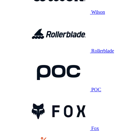
Wilson
Rollerblade
POC
Fox