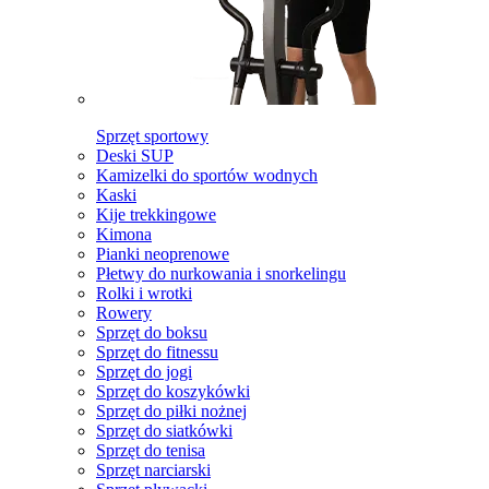
Sprzęt sportowy
Deski SUP
Kamizelki do sportów wodnych
Kaski
Kije trekkingowe
Kimona
Pianki neoprenowe
Płetwy do nurkowania i snorkelingu
Rolki i wrotki
Rowery
Sprzęt do boksu
Sprzęt do fitnessu
Sprzęt do jogi
Sprzęt do koszykówki
Sprzęt do piłki nożnej
Sprzęt do siatkówki
Sprzęt do tenisa
Sprzęt narciarski