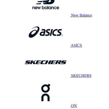
New Balance
ASICS
SKECHERS
ON