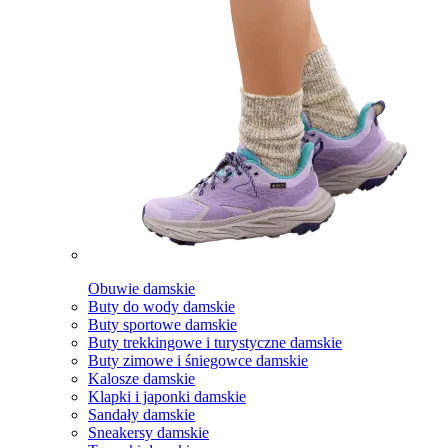
Obuwie damskie
Buty do wody damskie
Buty sportowe damskie
Buty trekkingowe i turystyczne damskie
Buty zimowe i śniegowce damskie
Kalosze damskie
Klapki i japonki damskie
Sandały damskie
Sneakersy damskie