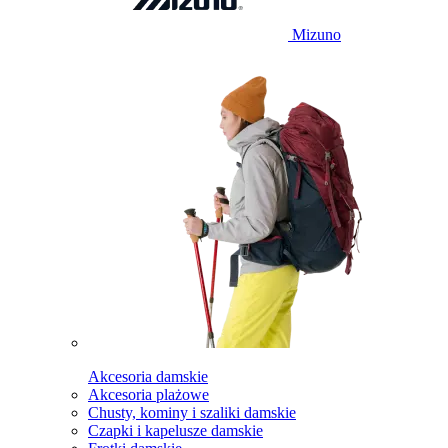
Mizuno
Akcesoria damskie
Akcesoria plażowe
Chusty, kominy i szaliki damskie
Czapki i kapelusze damskie