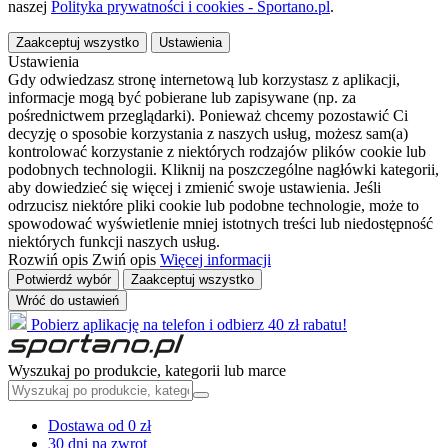
naszej
Polityka prywatności i cookies - Sportano.pl
.
Zaakceptuj wszystko
Ustawienia
Ustawienia
Gdy odwiedzasz stronę internetową lub korzystasz z aplikacji,
informacje mogą być pobierane lub zapisywane (np. za
pośrednictwem przeglądarki). Ponieważ chcemy pozostawić Ci
decyzję o sposobie korzystania z naszych usług, możesz sam(a)
kontrolować korzystanie z niektórych rodzajów plików cookie lub
podobnych technologii. Kliknij na poszczególne nagłówki kategorii,
aby dowiedzieć się więcej i zmienić swoje ustawienia. Jeśli
odrzucisz niektóre pliki cookie lub podobne technologie, może to
spowodować wyświetlenie mniej istotnych treści lub niedostępność
niektórych funkcji naszych usług.
Rozwiń opis
Zwiń opis
Więcej informacji
Potwierdź wybór
Zaakceptuj wszystko
Wróć do ustawień
Pobierz aplikację na telefon i odbierz 40 zł rabatu!
Wyszukaj po produkcie, kategorii lub marce
Dostawa od 0 zł
30 dni na zwrot