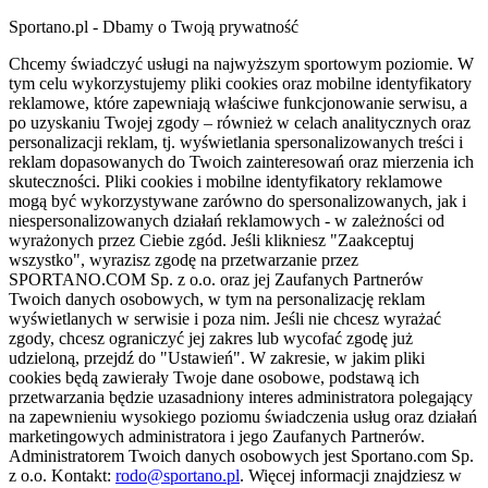
Sportano.pl - Dbamy o Twoją prywatność
Chcemy świadczyć usługi na najwyższym sportowym poziomie. W
tym celu wykorzystujemy pliki cookies oraz mobilne identyfikatory
reklamowe, które zapewniają właściwe funkcjonowanie serwisu, a
po uzyskaniu Twojej zgody – również w celach analitycznych oraz
personalizacji reklam, tj. wyświetlania spersonalizowanych treści i
reklam dopasowanych do Twoich zainteresowań oraz mierzenia ich
skuteczności. Pliki cookies i mobilne identyfikatory reklamowe
mogą być wykorzystywane zarówno do spersonalizowanych, jak i
niespersonalizowanych działań reklamowych - w zależności od
wyrażonych przez Ciebie zgód. Jeśli klikniesz "Zaakceptuj
wszystko", wyrazisz zgodę na przetwarzanie przez
SPORTANO.COM Sp. z o.o. oraz jej Zaufanych Partnerów
Twoich danych osobowych, w tym na personalizację reklam
wyświetlanych w serwisie i poza nim. Jeśli nie chcesz wyrażać
zgody, chcesz ograniczyć jej zakres lub wycofać zgodę już
udzieloną, przejdź do "Ustawień". W zakresie, w jakim pliki
cookies będą zawierały Twoje dane osobowe, podstawą ich
przetwarzania będzie uzasadniony interes administratora polegający
na zapewnieniu wysokiego poziomu świadczenia usług oraz działań
marketingowych administratora i jego Zaufanych Partnerów.
Administratorem Twoich danych osobowych jest Sportano.com Sp.
z o.o. Kontakt:
rodo@sportano.pl
. Więcej informacji znajdziesz w