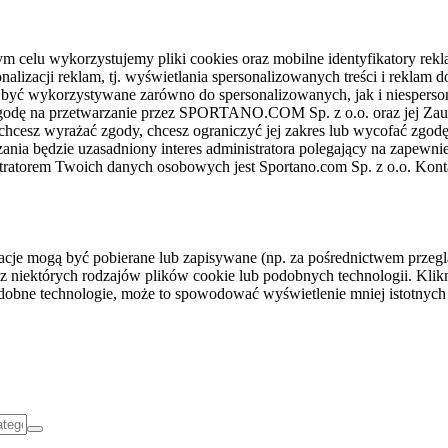
celu wykorzystujemy pliki cookies oraz mobilne identyfikatory rekl
nalizacji reklam, tj. wyświetlania spersonalizowanych treści i reklam
gą być wykorzystywane zarówno do spersonalizowanych, jak i niesper
sz zgodę na przetwarzanie przez SPORTANO.COM Sp. z o.o. oraz jej 
 chcesz wyrażać zgody, chcesz ograniczyć jej zakres lub wycofać zgodę
ania będzie uzasadniony interes administratora polegający na zapewni
stratorem Twoich danych osobowych jest Sportano.com Sp. z o.o. Kont
rmacje mogą być pobierane lub zapisywane (np. za pośrednictwem przeg
z niektórych rodzajów plików cookie lub podobnych technologii. Klikni
podobne technologie, może to spowodować wyświetlenie mniej istotnych 