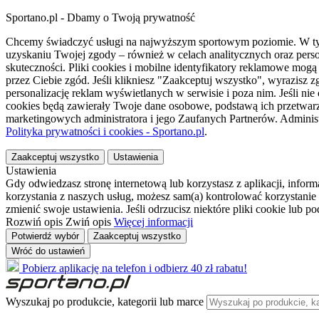
Sportano.pl - Dbamy o Twoją prywatność
Chcemy świadczyć usługi na najwyższym sportowym poziomie. W tym 
uzyskaniu Twojej zgody – również w celach analitycznych oraz perso
skuteczności. Pliki cookies i mobilne identyfikatory reklamowe mo
przez Ciebie zgód. Jeśli klikniesz "Zaakceptuj wszystko", wyrazi
personalizację reklam wyświetlanych w serwisie i poza nim. Jeśli nie
cookies będą zawierały Twoje dane osobowe, podstawą ich przetwarz
marketingowych administratora i jego Zaufanych Partnerów. Admini
Polityka prywatności i cookies - Sportano.pl
.
Zaakceptuj wszystko
Ustawienia
Ustawienia
Gdy odwiedzasz stronę internetową lub korzystasz z aplikacji, info
korzystania z naszych usług, możesz sam(a) kontrolować korzystanie 
zmienić swoje ustawienia. Jeśli odrzucisz niektóre pliki cookie lub 
Rozwiń opis
Zwiń opis
Więcej informacji
Potwierdź wybór
Zaakceptuj wszystko
Wróć do ustawień
Pobierz aplikację na telefon i odbierz 40 zł rabatu!
Wyszukaj po produkcie, kategorii lub marce