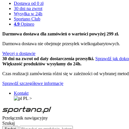
Dostawa od 0 zł
30 dni na zwrot
Wysyłka w 24h
Sportano Club
4.9
Opineo
Darmowa dostawa dla zamówień o wartości powyżej 299 zł.
Darmowa dostawa nie obejmuje przesyłek wielkogabarytowych.
Więcej o dostawie
30 dni na zwrot od daty dostarczenia przesyłki.
Sprawdź jak doko
Większość produktów wysyłamy do 24h.
Czas realizacji zamówienia różni się w zależności od wybranej meto
Sprawdź szczegółowe informacje
Kontakt
PL
>
Przełącznik nawigacyjny
Szukaj
Szukaj