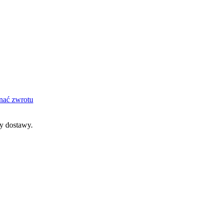
nać zwrotu
dy dostawy.