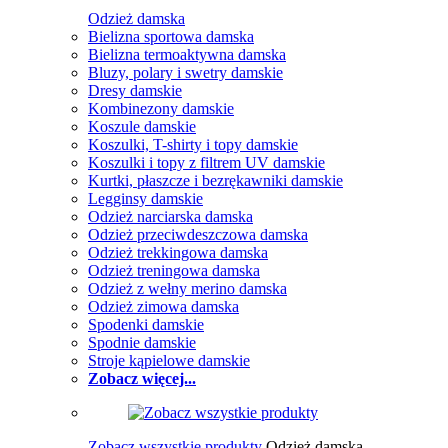
Odzież damska
Bielizna sportowa damska
Bielizna termoaktywna damska
Bluzy, polary i swetry damskie
Dresy damskie
Kombinezony damskie
Koszule damskie
Koszulki, T-shirty i topy damskie
Koszulki i topy z filtrem UV damskie
Kurtki, płaszcze i bezrękawniki damskie
Legginsy damskie
Odzież narciarska damska
Odzież przeciwdeszczowa damska
Odzież trekkingowa damska
Odzież treningowa damska
Odzież z wełny merino damska
Odzież zimowa damska
Spodenki damskie
Spodnie damskie
Stroje kąpielowe damskie
Zobacz więcej...
Zobacz wszystkie produkty
Odzież damska