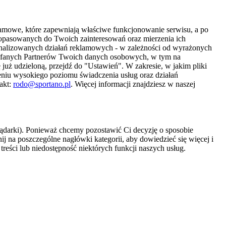
amowe, które zapewniają właściwe funkcjonowanie serwisu, a po
 dopasowanych do Twoich zainteresowań oraz mierzenia ich
sonalizowanych działań reklamowych - w zależności od wyrażonych
Zaufanych Partnerów Twoich danych osobowych, w tym na
 już udzieloną, przejdź do "Ustawień". W zakresie, w jakim pliki
eniu wysokiego poziomu świadczenia usług oraz działań
akt:
rodo@sportano.pl
. Więcej informacji znajdziesz w naszej
lądarki). Ponieważ chcemy pozostawić Ci decyzję o sposobie
j na poszczególne nagłówki kategorii, aby dowiedzieć się więcej i
treści lub niedostępność niektórych funkcji naszych usług.