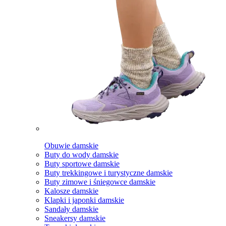
Obuwie damskie
Buty do wody damskie
Buty sportowe damskie
Buty trekkingowe i turystyczne damskie
Buty zimowe i śniegowce damskie
Kalosze damskie
Klapki i japonki damskie
Sandały damskie
Sneakersy damskie