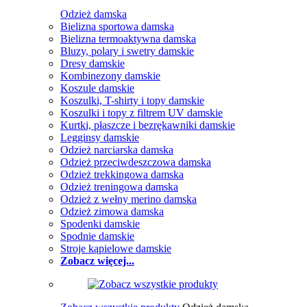
Odzież damska
Bielizna sportowa damska
Bielizna termoaktywna damska
Bluzy, polary i swetry damskie
Dresy damskie
Kombinezony damskie
Koszule damskie
Koszulki, T-shirty i topy damskie
Koszulki i topy z filtrem UV damskie
Kurtki, płaszcze i bezrękawniki damskie
Legginsy damskie
Odzież narciarska damska
Odzież przeciwdeszczowa damska
Odzież trekkingowa damska
Odzież treningowa damska
Odzież z wełny merino damska
Odzież zimowa damska
Spodenki damskie
Spodnie damskie
Stroje kąpielowe damskie
Zobacz więcej...