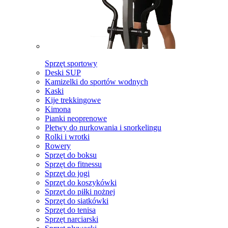
Sprzęt sportowy
Deski SUP
Kamizelki do sportów wodnych
Kaski
Kije trekkingowe
Kimona
Pianki neoprenowe
Płetwy do nurkowania i snorkelingu
Rolki i wrotki
Rowery
Sprzęt do boksu
Sprzęt do fitnessu
Sprzęt do jogi
Sprzęt do koszykówki
Sprzęt do piłki nożnej
Sprzęt do siatkówki
Sprzęt do tenisa
Sprzęt narciarski