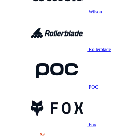
Wilson
Rollerblade
POC
Fox