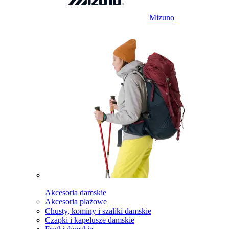
Mizuno
Akcesoria damskie
Akcesoria plażowe
Chusty, kominy i szaliki damskie
Czapki i kapelusze damskie