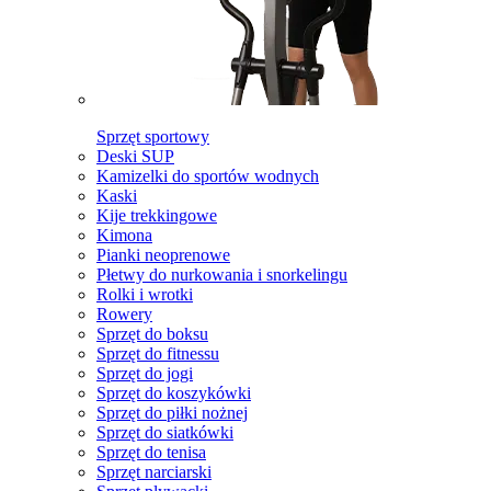
Sprzęt sportowy
Deski SUP
Kamizelki do sportów wodnych
Kaski
Kije trekkingowe
Kimona
Pianki neoprenowe
Płetwy do nurkowania i snorkelingu
Rolki i wrotki
Rowery
Sprzęt do boksu
Sprzęt do fitnessu
Sprzęt do jogi
Sprzęt do koszykówki
Sprzęt do piłki nożnej
Sprzęt do siatkówki
Sprzęt do tenisa
Sprzęt narciarski