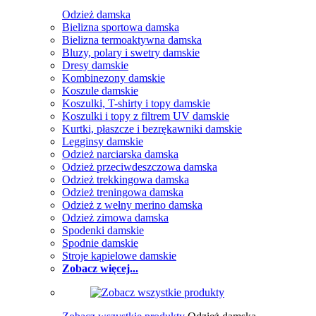
Odzież damska
Bielizna sportowa damska
Bielizna termoaktywna damska
Bluzy, polary i swetry damskie
Dresy damskie
Kombinezony damskie
Koszule damskie
Koszulki, T-shirty i topy damskie
Koszulki i topy z filtrem UV damskie
Kurtki, płaszcze i bezrękawniki damskie
Legginsy damskie
Odzież narciarska damska
Odzież przeciwdeszczowa damska
Odzież trekkingowa damska
Odzież treningowa damska
Odzież z wełny merino damska
Odzież zimowa damska
Spodenki damskie
Spodnie damskie
Stroje kąpielowe damskie
Zobacz więcej...