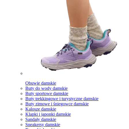
Obuwie damskie
Buty do wody damskie
Buty sportowe damskie
Buty trekkingowe i turystyczne damskie
Buty zimowe i śniegowce damskie
Kalosze damskie
Klapki i japonki damskie
Sandały damskie
Sneakersy damskie