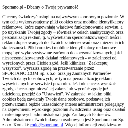
Sportano.pl - Dbamy o Twoją prywatność
Chcemy świadczyć usługi na najwyższym sportowym poziomie. W
tym celu wykorzystujemy pliki cookies oraz mobilne identyfikatory
reklamowe, które zapewniają właściwe funkcjonowanie serwisu, a
po uzyskaniu Twojej zgody – również w celach analitycznych oraz
personalizacji reklam, tj. wyświetlania spersonalizowanych treści i
reklam dopasowanych do Twoich zainteresowań oraz mierzenia ich
skuteczności. Pliki cookies i mobilne identyfikatory reklamowe
mogą być wykorzystywane zarówno do spersonalizowanych, jak i
niespersonalizowanych działań reklamowych - w zależności od
wyrażonych przez Ciebie zgód. Jeśli klikniesz "Zaakceptuj
wszystko", wyrazisz zgodę na przetwarzanie przez
SPORTANO.COM Sp. z o.o. oraz jej Zaufanych Partnerów
Twoich danych osobowych, w tym na personalizację reklam
wyświetlanych w serwisie i poza nim. Jeśli nie chcesz wyrażać
zgody, chcesz ograniczyć jej zakres lub wycofać zgodę już
udzieloną, przejdź do "Ustawień". W zakresie, w jakim pliki
cookies będą zawierały Twoje dane osobowe, podstawą ich
przetwarzania będzie uzasadniony interes administratora polegający
na zapewnieniu wysokiego poziomu świadczenia usług oraz działań
marketingowych administratora i jego Zaufanych Partnerów.
Administratorem Twoich danych osobowych jest Sportano.com Sp.
z o.o. Kontakt:
rodo@sportano.pl
. Więcej informacji znajdziesz w