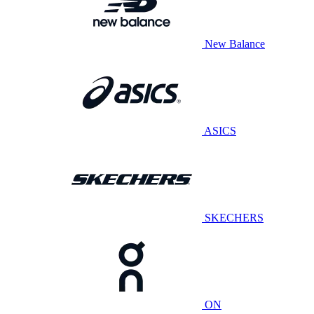
New Balance
ASICS
SKECHERS
ON