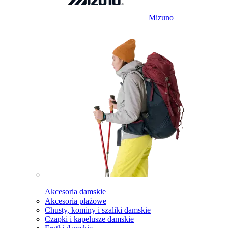
Mizuno
Akcesoria damskie
Akcesoria plażowe
Chusty, kominy i szaliki damskie
Czapki i kapelusze damskie