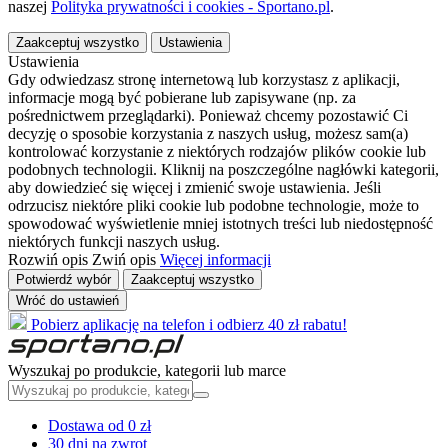
naszej
Polityka prywatności i cookies - Sportano.pl
.
Zaakceptuj wszystko
Ustawienia
Ustawienia
Gdy odwiedzasz stronę internetową lub korzystasz z aplikacji,
informacje mogą być pobierane lub zapisywane (np. za
pośrednictwem przeglądarki). Ponieważ chcemy pozostawić Ci
decyzję o sposobie korzystania z naszych usług, możesz sam(a)
kontrolować korzystanie z niektórych rodzajów plików cookie lub
podobnych technologii. Kliknij na poszczególne nagłówki kategorii,
aby dowiedzieć się więcej i zmienić swoje ustawienia. Jeśli
odrzucisz niektóre pliki cookie lub podobne technologie, może to
spowodować wyświetlenie mniej istotnych treści lub niedostępność
niektórych funkcji naszych usług.
Rozwiń opis
Zwiń opis
Więcej informacji
Potwierdź wybór
Zaakceptuj wszystko
Wróć do ustawień
Pobierz aplikację na telefon i odbierz 40 zł rabatu!
Wyszukaj po produkcie, kategorii lub marce
Dostawa od 0 zł
30 dni na zwrot