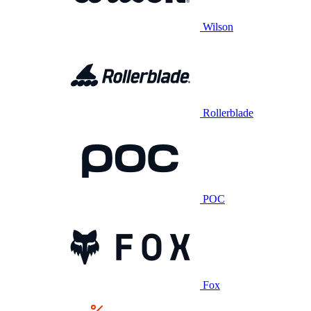
Wilson
Rollerblade
POC
Fox