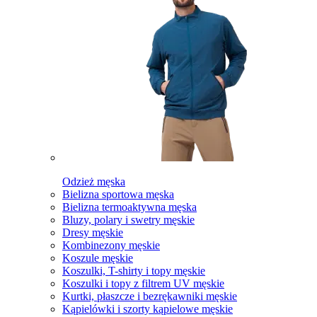
Odzież męska
Bielizna sportowa męska
Bielizna termoaktywna męska
Bluzy, polary i swetry męskie
Dresy męskie
Kombinezony męskie
Koszule męskie
Koszulki, T-shirty i topy męskie
Koszulki i topy z filtrem UV męskie
Kurtki, płaszcze i bezrękawniki męskie
Kąpielówki i szorty kąpielowe męskie