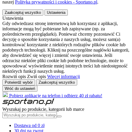
naszej
Polityka prywatności i cookies - Sportano.pl
.
Zaakceptuj wszystko
Ustawienia
Ustawienia
Gdy odwiedzasz stronę internetową lub korzystasz z aplikacji,
informacje mogą być pobierane lub zapisywane (np. za
pośrednictwem przeglądarki). Ponieważ chcemy pozostawić Ci
decyzję o sposobie korzystania z naszych usług, możesz sam(a)
kontrolować korzystanie z niektórych rodzajów plików cookie lub
podobnych technologii. Kliknij na poszczególne nagłówki kategorii,
aby dowiedzieć się więcej i zmienić swoje ustawienia. Jeśli
odrzucisz niektóre pliki cookie lub podobne technologie, może to
spowodować wyświetlenie mniej istotnych treści lub niedostępność
niektórych funkcji naszych usług.
Rozwiń opis
Zwiń opis
Więcej informacji
Potwierdź wybór
Zaakceptuj wszystko
Wróć do ustawień
Pobierz aplikację na telefon i odbierz 40 zł rabatu!
Wyszukaj po produkcie, kategorii lub marce
Dostawa od 0 zł
30 dni na zwrot