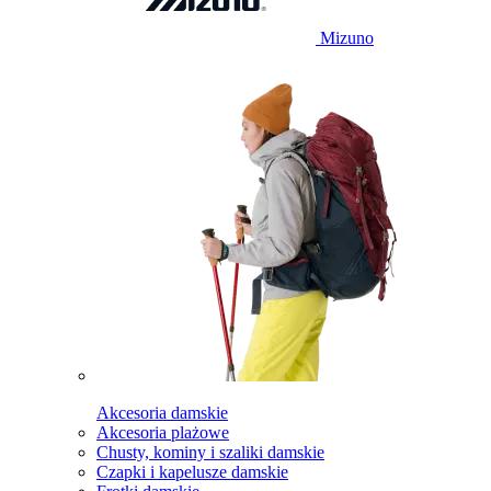
Mizuno
Akcesoria damskie
Akcesoria plażowe
Chusty, kominy i szaliki damskie
Czapki i kapelusze damskie