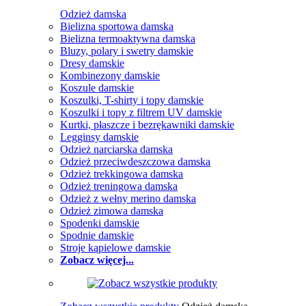
Odzież damska
Bielizna sportowa damska
Bielizna termoaktywna damska
Bluzy, polary i swetry damskie
Dresy damskie
Kombinezony damskie
Koszule damskie
Koszulki, T-shirty i topy damskie
Koszulki i topy z filtrem UV damskie
Kurtki, płaszcze i bezrękawniki damskie
Legginsy damskie
Odzież narciarska damska
Odzież przeciwdeszczowa damska
Odzież trekkingowa damska
Odzież treningowa damska
Odzież z wełny merino damska
Odzież zimowa damska
Spodenki damskie
Spodnie damskie
Stroje kąpielowe damskie
Zobacz więcej...