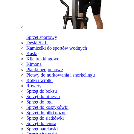
Sprzęt sportowy
Deski SUP
Kamizelki do sportów wodnych
Kaski
Kije trekkingowe
Kimona
Pianki neoprenowe
Płetwy do nurkowania i snorkelingu
Rolki i wrotki
Rowery
Sprzęt do boksu
Sprzęt do fitnessu
Sprzęt do jogi
Sprzęt do koszykówki
Sprzęt do piłki nożnej
Sprzęt do siatkówki
Sprzęt do tenisa
Sprzęt narciarski