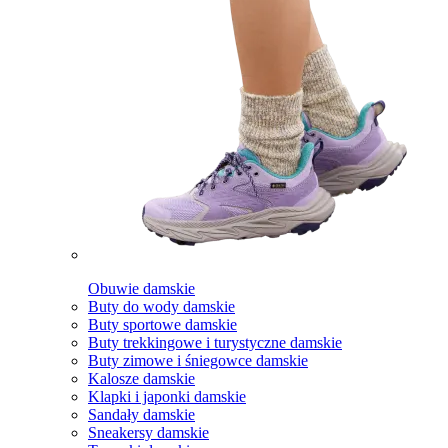
Obuwie damskie
Buty do wody damskie
Buty sportowe damskie
Buty trekkingowe i turystyczne damskie
Buty zimowe i śniegowce damskie
Kalosze damskie
Klapki i japonki damskie
Sandały damskie
Sneakersy damskie