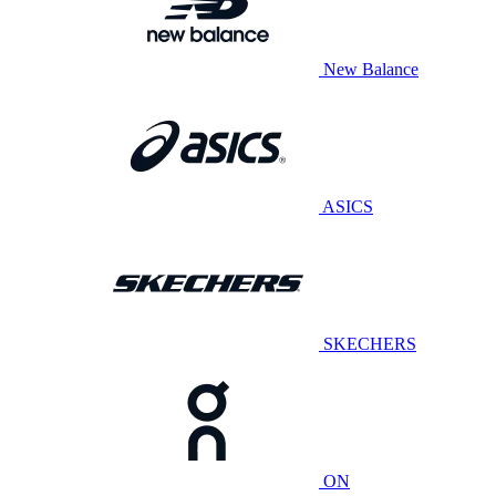
New Balance
ASICS
SKECHERS
ON