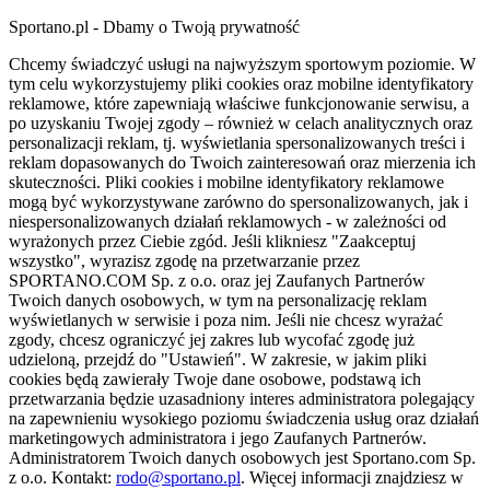
Sportano.pl - Dbamy o Twoją prywatność
Chcemy świadczyć usługi na najwyższym sportowym poziomie. W
tym celu wykorzystujemy pliki cookies oraz mobilne identyfikatory
reklamowe, które zapewniają właściwe funkcjonowanie serwisu, a
po uzyskaniu Twojej zgody – również w celach analitycznych oraz
personalizacji reklam, tj. wyświetlania spersonalizowanych treści i
reklam dopasowanych do Twoich zainteresowań oraz mierzenia ich
skuteczności. Pliki cookies i mobilne identyfikatory reklamowe
mogą być wykorzystywane zarówno do spersonalizowanych, jak i
niespersonalizowanych działań reklamowych - w zależności od
wyrażonych przez Ciebie zgód. Jeśli klikniesz "Zaakceptuj
wszystko", wyrazisz zgodę na przetwarzanie przez
SPORTANO.COM Sp. z o.o. oraz jej Zaufanych Partnerów
Twoich danych osobowych, w tym na personalizację reklam
wyświetlanych w serwisie i poza nim. Jeśli nie chcesz wyrażać
zgody, chcesz ograniczyć jej zakres lub wycofać zgodę już
udzieloną, przejdź do "Ustawień". W zakresie, w jakim pliki
cookies będą zawierały Twoje dane osobowe, podstawą ich
przetwarzania będzie uzasadniony interes administratora polegający
na zapewnieniu wysokiego poziomu świadczenia usług oraz działań
marketingowych administratora i jego Zaufanych Partnerów.
Administratorem Twoich danych osobowych jest Sportano.com Sp.
z o.o. Kontakt:
rodo@sportano.pl
. Więcej informacji znajdziesz w