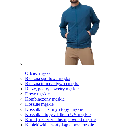
Odzież męska
Bielizna sportowa męska
Bielizna termoaktywna męska
Bluzy, polary i swetry męskie
Dresy męskie
Kombinezony męskie
Koszule męskie
Koszulki, T-shirty i topy męskie
Koszulki i topy z filtrem UV męskie
Kurtki, płaszcze i bezrękawniki męskie
Kąpielówki i szorty kąpielowe męskie