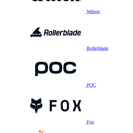
Wilson
Rollerblade
POC
Fox