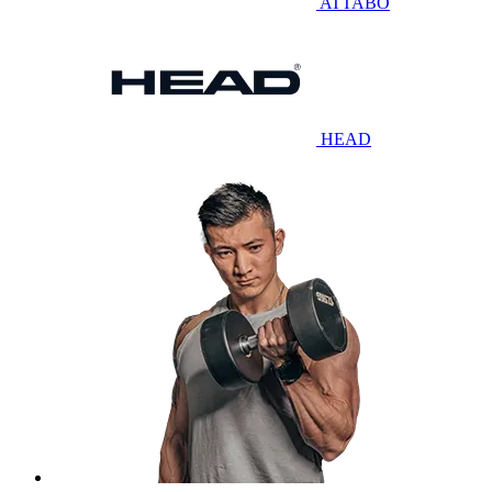
ATTABO
HEAD