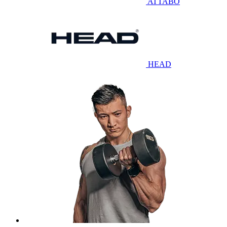
ATTABO
HEAD