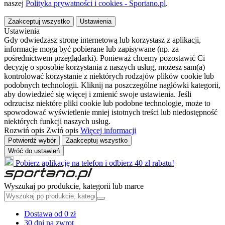
naszej
Polityka prywatności i cookies - Sportano.pl
.
Zaakceptuj wszystko
Ustawienia
Ustawienia
Gdy odwiedzasz stronę internetową lub korzystasz z aplikacji,
informacje mogą być pobierane lub zapisywane (np. za
pośrednictwem przeglądarki). Ponieważ chcemy pozostawić Ci
decyzję o sposobie korzystania z naszych usług, możesz sam(a)
kontrolować korzystanie z niektórych rodzajów plików cookie lub
podobnych technologii. Kliknij na poszczególne nagłówki kategorii,
aby dowiedzieć się więcej i zmienić swoje ustawienia. Jeśli
odrzucisz niektóre pliki cookie lub podobne technologie, może to
spowodować wyświetlenie mniej istotnych treści lub niedostępność
niektórych funkcji naszych usług.
Rozwiń opis
Zwiń opis
Więcej informacji
Potwierdź wybór
Zaakceptuj wszystko
Wróć do ustawień
Pobierz aplikację na telefon i odbierz 40 zł rabatu!
Wyszukaj po produkcie, kategorii lub marce
Dostawa od 0 zł
30 dni na zwrot