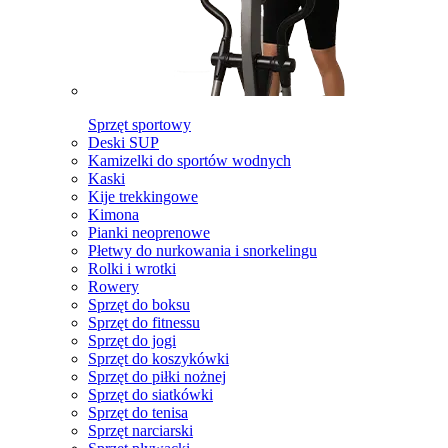
Sprzęt sportowy
Deski SUP
Kamizelki do sportów wodnych
Kaski
Kije trekkingowe
Kimona
Pianki neoprenowe
Płetwy do nurkowania i snorkelingu
Rolki i wrotki
Rowery
Sprzęt do boksu
Sprzęt do fitnessu
Sprzęt do jogi
Sprzęt do koszykówki
Sprzęt do piłki nożnej
Sprzęt do siatkówki
Sprzęt do tenisa
Sprzęt narciarski