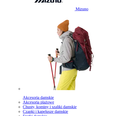
Mizuno
Akcesoria damskie
Akcesoria plażowe
Chusty, kominy i szaliki damskie
Czapki i kapelusze damskie