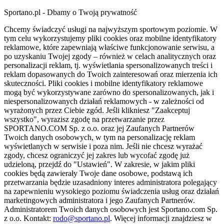
Sportano.pl - Dbamy o Twoją prywatność
Chcemy świadczyć usługi na najwyższym sportowym poziomie. W
tym celu wykorzystujemy pliki cookies oraz mobilne identyfikatory
reklamowe, które zapewniają właściwe funkcjonowanie serwisu, a
po uzyskaniu Twojej zgody – również w celach analitycznych oraz
personalizacji reklam, tj. wyświetlania spersonalizowanych treści i
reklam dopasowanych do Twoich zainteresowań oraz mierzenia ich
skuteczności. Pliki cookies i mobilne identyfikatory reklamowe
mogą być wykorzystywane zarówno do spersonalizowanych, jak i
niespersonalizowanych działań reklamowych - w zależności od
wyrażonych przez Ciebie zgód. Jeśli klikniesz "Zaakceptuj
wszystko", wyrazisz zgodę na przetwarzanie przez
SPORTANO.COM Sp. z o.o. oraz jej Zaufanych Partnerów
Twoich danych osobowych, w tym na personalizację reklam
wyświetlanych w serwisie i poza nim. Jeśli nie chcesz wyrażać
zgody, chcesz ograniczyć jej zakres lub wycofać zgodę już
udzieloną, przejdź do "Ustawień". W zakresie, w jakim pliki
cookies będą zawierały Twoje dane osobowe, podstawą ich
przetwarzania będzie uzasadniony interes administratora polegający
na zapewnieniu wysokiego poziomu świadczenia usług oraz działań
marketingowych administratora i jego Zaufanych Partnerów.
Administratorem Twoich danych osobowych jest Sportano.com Sp.
z o.o. Kontakt:
rodo@sportano.pl
. Więcej informacji znajdziesz w