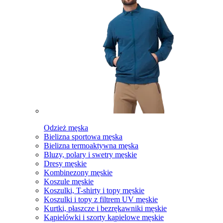
Odzież męska
Bielizna sportowa męska
Bielizna termoaktywna męska
Bluzy, polary i swetry męskie
Dresy męskie
Kombinezony męskie
Koszule męskie
Koszulki, T-shirty i topy męskie
Koszulki i topy z filtrem UV męskie
Kurtki, płaszcze i bezrękawniki męskie
Kąpielówki i szorty kąpielowe męskie