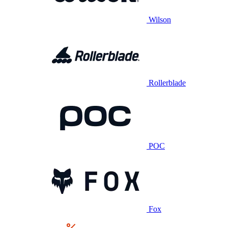
Wilson
Rollerblade
POC
Fox