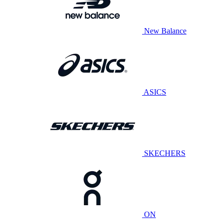
New Balance
ASICS
SKECHERS
ON