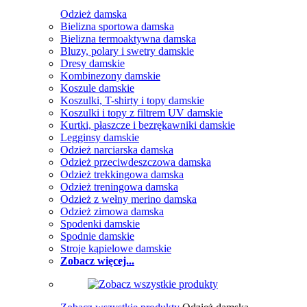
Odzież damska
Bielizna sportowa damska
Bielizna termoaktywna damska
Bluzy, polary i swetry damskie
Dresy damskie
Kombinezony damskie
Koszule damskie
Koszulki, T-shirty i topy damskie
Koszulki i topy z filtrem UV damskie
Kurtki, płaszcze i bezrękawniki damskie
Legginsy damskie
Odzież narciarska damska
Odzież przeciwdeszczowa damska
Odzież trekkingowa damska
Odzież treningowa damska
Odzież z wełny merino damska
Odzież zimowa damska
Spodenki damskie
Spodnie damskie
Stroje kąpielowe damskie
Zobacz więcej...