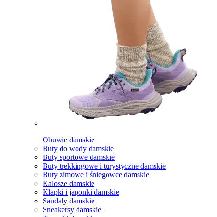
Obuwie damskie
Buty do wody damskie
Buty sportowe damskie
Buty trekkingowe i turystyczne damskie
Buty zimowe i śniegowce damskie
Kalosze damskie
Klapki i japonki damskie
Sandały damskie
Sneakersy damskie