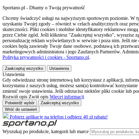
Sportano.pl - Dbamy o Twoją prywatność
Chcemy świadczyć usługi na najwyższym sportowym poziomie. W tym 
uzyskaniu Twojej zgody – również w celach analitycznych oraz perso
skuteczności. Pliki cookies i mobilne identyfikatory reklamowe mo
przez Ciebie zgód. Jeśli klikniesz "Zaakceptuj wszystko", wyrazi
personalizację reklam wyświetlanych w serwisie i poza nim. Jeśli nie
cookies będą zawierały Twoje dane osobowe, podstawą ich przetwarz
marketingowych administratora i jego Zaufanych Partnerów. Admini
Polityka prywatności i cookies - Sportano.pl
.
Zaakceptuj wszystko
Ustawienia
Ustawienia
Gdy odwiedzasz stronę internetową lub korzystasz z aplikacji, info
korzystania z naszych usług, możesz sam(a) kontrolować korzystanie 
zmienić swoje ustawienia. Jeśli odrzucisz niektóre pliki cookie lub 
Rozwiń opis
Zwiń opis
Więcej informacji
Potwierdź wybór
Zaakceptuj wszystko
Wróć do ustawień
Pobierz aplikację na telefon i odbierz 40 zł rabatu!
Wyszukaj po produkcie, kategorii lub marce