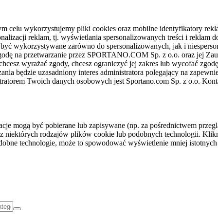
celu wykorzystujemy pliki cookies oraz mobilne identyfikatory rekl
nalizacji reklam, tj. wyświetlania spersonalizowanych treści i reklam
gą być wykorzystywane zarówno do spersonalizowanych, jak i niesper
sz zgodę na przetwarzanie przez SPORTANO.COM Sp. z o.o. oraz jej 
 chcesz wyrażać zgody, chcesz ograniczyć jej zakres lub wycofać zgodę
ania będzie uzasadniony interes administratora polegający na zapewni
stratorem Twoich danych osobowych jest Sportano.com Sp. z o.o. Kont
rmacje mogą być pobierane lub zapisywane (np. za pośrednictwem przeg
z niektórych rodzajów plików cookie lub podobnych technologii. Klikni
podobne technologie, może to spowodować wyświetlenie mniej istotnych 