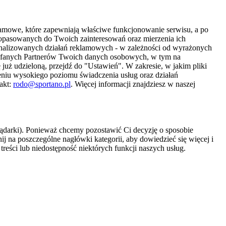
amowe, które zapewniają właściwe funkcjonowanie serwisu, a po
 dopasowanych do Twoich zainteresowań oraz mierzenia ich
sonalizowanych działań reklamowych - w zależności od wyrażonych
Zaufanych Partnerów Twoich danych osobowych, w tym na
 już udzieloną, przejdź do "Ustawień". W zakresie, w jakim pliki
eniu wysokiego poziomu świadczenia usług oraz działań
akt:
rodo@sportano.pl
. Więcej informacji znajdziesz w naszej
lądarki). Ponieważ chcemy pozostawić Ci decyzję o sposobie
j na poszczególne nagłówki kategorii, aby dowiedzieć się więcej i
treści lub niedostępność niektórych funkcji naszych usług.