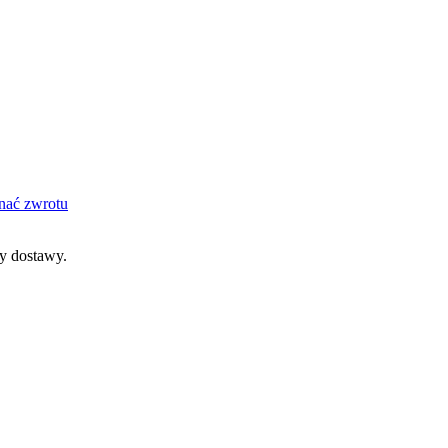
nać zwrotu
dy dostawy.