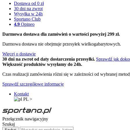
Dostawa od 0 zł
30 dni na zwrot
Wysyłka w 24h
Sportano Club
4.9
Opineo
Darmowa dostawa dla zamówień o wartości powyżej 299 zł.
Darmowa dostawa nie obejmuje przesyłek wielkogabarytowych.
Więcej o dostawie
30 dni na zwrot od daty dostarczenia przesyłki.
Sprawdź jak doko
Większość produktów wysyłamy do 24h.
Czas realizacji zamówienia różni się w zależności od wybranej meto
Sprawdź szczegółowe informacje
Kontakt
PL
>
Przełącznik nawigacyjny
Szukaj
Szukaj