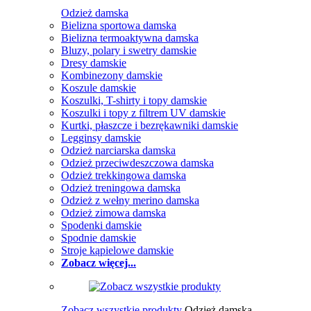
Odzież damska
Bielizna sportowa damska
Bielizna termoaktywna damska
Bluzy, polary i swetry damskie
Dresy damskie
Kombinezony damskie
Koszule damskie
Koszulki, T-shirty i topy damskie
Koszulki i topy z filtrem UV damskie
Kurtki, płaszcze i bezrękawniki damskie
Legginsy damskie
Odzież narciarska damska
Odzież przeciwdeszczowa damska
Odzież trekkingowa damska
Odzież treningowa damska
Odzież z wełny merino damska
Odzież zimowa damska
Spodenki damskie
Spodnie damskie
Stroje kąpielowe damskie
Zobacz więcej...
Zobacz wszystkie produkty
Odzież damska