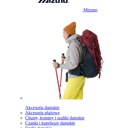
Mizuno
Akcesoria damskie
Akcesoria plażowe
Chusty, kominy i szaliki damskie
Czapki i kapelusze damskie