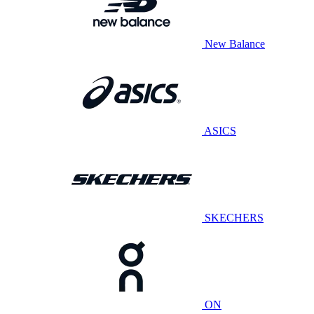
New Balance
ASICS
SKECHERS
ON