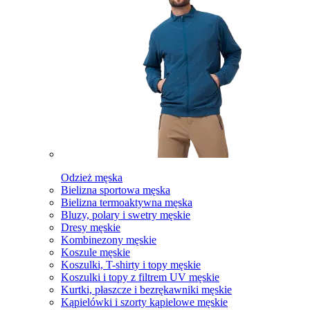
Odzież męska
Bielizna sportowa męska
Bielizna termoaktywna męska
Bluzy, polary i swetry męskie
Dresy męskie
Kombinezony męskie
Koszule męskie
Koszulki, T-shirty i topy męskie
Koszulki i topy z filtrem UV męskie
Kurtki, płaszcze i bezrękawniki męskie
Kąpielówki i szorty kąpielowe męskie