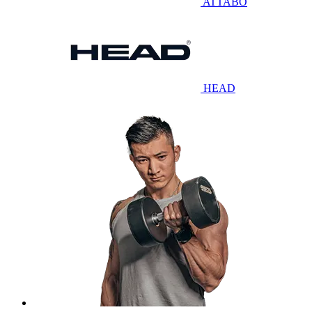
ATTABO
HEAD