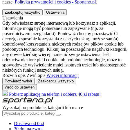
naszej
Polityka prywatności i cookies - Sportano.pl
.
Zaakceptuj wszystko
Ustawienia
Ustawienia
Gdy odwiedzasz stronę internetową lub korzystasz z aplikacji,
informacje mogą być pobierane lub zapisywane (np. za
pośrednictwem przeglądarki). Ponieważ chcemy pozostawić Ci
decyzję o sposobie korzystania z naszych usług, możesz sam(a)
kontrolować korzystanie z niektórych rodzajów plików cookie lub
podobnych technologii. Kliknij na poszczególne nagłówki kategorii,
aby dowiedzieć się więcej i zmienić swoje ustawienia. Jeśli
odrzucisz niektóre pliki cookie lub podobne technologie, może to
spowodować wyświetlenie mniej istotnych treści lub niedostępność
niektórych funkcji naszych usług.
Rozwiń opis
Zwiń opis
Więcej informacji
Potwierdź wybór
Zaakceptuj wszystko
Wróć do ustawień
Pobierz aplikację na telefon i odbierz 40 zł rabatu!
Wyszukaj po produkcie, kategorii lub marce
Dostawa od 0 zł
30 dni na zwrot