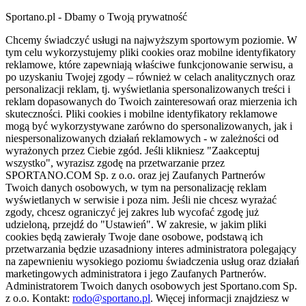
Sportano.pl - Dbamy o Twoją prywatność
Chcemy świadczyć usługi na najwyższym sportowym poziomie. W
tym celu wykorzystujemy pliki cookies oraz mobilne identyfikatory
reklamowe, które zapewniają właściwe funkcjonowanie serwisu, a
po uzyskaniu Twojej zgody – również w celach analitycznych oraz
personalizacji reklam, tj. wyświetlania spersonalizowanych treści i
reklam dopasowanych do Twoich zainteresowań oraz mierzenia ich
skuteczności. Pliki cookies i mobilne identyfikatory reklamowe
mogą być wykorzystywane zarówno do spersonalizowanych, jak i
niespersonalizowanych działań reklamowych - w zależności od
wyrażonych przez Ciebie zgód. Jeśli klikniesz "Zaakceptuj
wszystko", wyrazisz zgodę na przetwarzanie przez
SPORTANO.COM Sp. z o.o. oraz jej Zaufanych Partnerów
Twoich danych osobowych, w tym na personalizację reklam
wyświetlanych w serwisie i poza nim. Jeśli nie chcesz wyrażać
zgody, chcesz ograniczyć jej zakres lub wycofać zgodę już
udzieloną, przejdź do "Ustawień". W zakresie, w jakim pliki
cookies będą zawierały Twoje dane osobowe, podstawą ich
przetwarzania będzie uzasadniony interes administratora polegający
na zapewnieniu wysokiego poziomu świadczenia usług oraz działań
marketingowych administratora i jego Zaufanych Partnerów.
Administratorem Twoich danych osobowych jest Sportano.com Sp.
z o.o. Kontakt:
rodo@sportano.pl
. Więcej informacji znajdziesz w