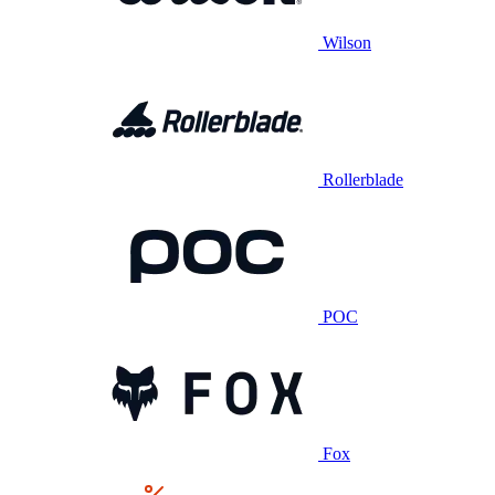
Wilson
Rollerblade
POC
Fox