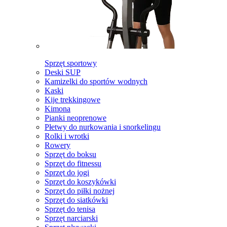
Sprzęt sportowy
Deski SUP
Kamizelki do sportów wodnych
Kaski
Kije trekkingowe
Kimona
Pianki neoprenowe
Płetwy do nurkowania i snorkelingu
Rolki i wrotki
Rowery
Sprzęt do boksu
Sprzęt do fitnessu
Sprzęt do jogi
Sprzęt do koszykówki
Sprzęt do piłki nożnej
Sprzęt do siatkówki
Sprzęt do tenisa
Sprzęt narciarski