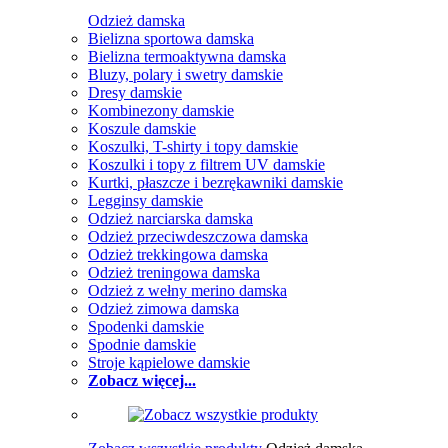
Odzież damska
Bielizna sportowa damska
Bielizna termoaktywna damska
Bluzy, polary i swetry damskie
Dresy damskie
Kombinezony damskie
Koszule damskie
Koszulki, T-shirty i topy damskie
Koszulki i topy z filtrem UV damskie
Kurtki, płaszcze i bezrękawniki damskie
Legginsy damskie
Odzież narciarska damska
Odzież przeciwdeszczowa damska
Odzież trekkingowa damska
Odzież treningowa damska
Odzież z wełny merino damska
Odzież zimowa damska
Spodenki damskie
Spodnie damskie
Stroje kąpielowe damskie
Zobacz więcej...