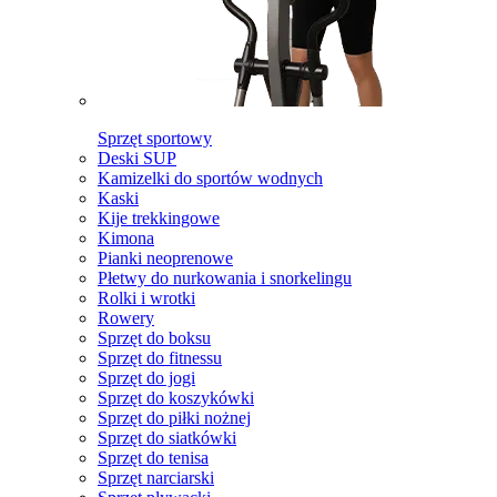
Sprzęt sportowy
Deski SUP
Kamizelki do sportów wodnych
Kaski
Kije trekkingowe
Kimona
Pianki neoprenowe
Płetwy do nurkowania i snorkelingu
Rolki i wrotki
Rowery
Sprzęt do boksu
Sprzęt do fitnessu
Sprzęt do jogi
Sprzęt do koszykówki
Sprzęt do piłki nożnej
Sprzęt do siatkówki
Sprzęt do tenisa
Sprzęt narciarski