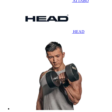
ATTABO
HEAD