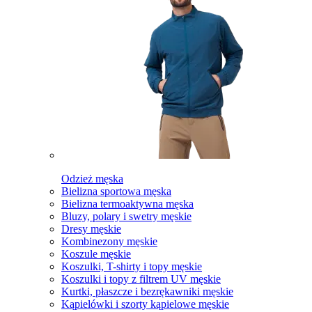
Odzież męska
Bielizna sportowa męska
Bielizna termoaktywna męska
Bluzy, polary i swetry męskie
Dresy męskie
Kombinezony męskie
Koszule męskie
Koszulki, T-shirty i topy męskie
Koszulki i topy z filtrem UV męskie
Kurtki, płaszcze i bezrękawniki męskie
Kąpielówki i szorty kąpielowe męskie