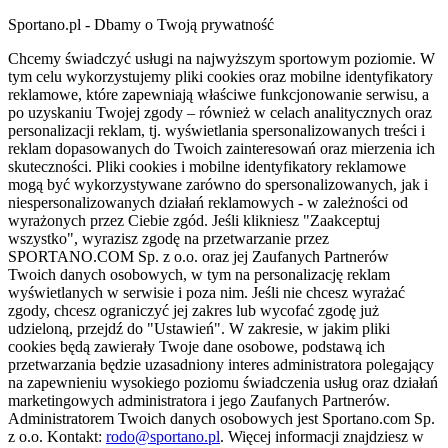
Sportano.pl - Dbamy o Twoją prywatność
Chcemy świadczyć usługi na najwyższym sportowym poziomie. W
tym celu wykorzystujemy pliki cookies oraz mobilne identyfikatory
reklamowe, które zapewniają właściwe funkcjonowanie serwisu, a
po uzyskaniu Twojej zgody – również w celach analitycznych oraz
personalizacji reklam, tj. wyświetlania spersonalizowanych treści i
reklam dopasowanych do Twoich zainteresowań oraz mierzenia ich
skuteczności. Pliki cookies i mobilne identyfikatory reklamowe
mogą być wykorzystywane zarówno do spersonalizowanych, jak i
niespersonalizowanych działań reklamowych - w zależności od
wyrażonych przez Ciebie zgód. Jeśli klikniesz "Zaakceptuj
wszystko", wyrazisz zgodę na przetwarzanie przez
SPORTANO.COM Sp. z o.o. oraz jej Zaufanych Partnerów
Twoich danych osobowych, w tym na personalizację reklam
wyświetlanych w serwisie i poza nim. Jeśli nie chcesz wyrażać
zgody, chcesz ograniczyć jej zakres lub wycofać zgodę już
udzieloną, przejdź do "Ustawień". W zakresie, w jakim pliki
cookies będą zawierały Twoje dane osobowe, podstawą ich
przetwarzania będzie uzasadniony interes administratora polegający
na zapewnieniu wysokiego poziomu świadczenia usług oraz działań
marketingowych administratora i jego Zaufanych Partnerów.
Administratorem Twoich danych osobowych jest Sportano.com Sp.
z o.o. Kontakt:
rodo@sportano.pl
. Więcej informacji znajdziesz w