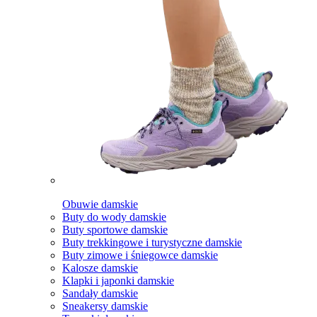
Obuwie damskie
Buty do wody damskie
Buty sportowe damskie
Buty trekkingowe i turystyczne damskie
Buty zimowe i śniegowce damskie
Kalosze damskie
Klapki i japonki damskie
Sandały damskie
Sneakersy damskie