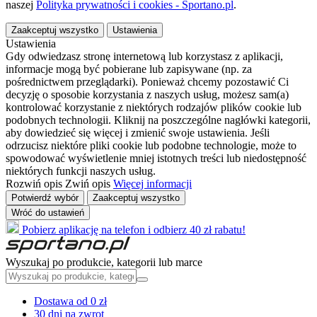
naszej
Polityka prywatności i cookies - Sportano.pl
.
Zaakceptuj wszystko
Ustawienia
Ustawienia
Gdy odwiedzasz stronę internetową lub korzystasz z aplikacji,
informacje mogą być pobierane lub zapisywane (np. za
pośrednictwem przeglądarki). Ponieważ chcemy pozostawić Ci
decyzję o sposobie korzystania z naszych usług, możesz sam(a)
kontrolować korzystanie z niektórych rodzajów plików cookie lub
podobnych technologii. Kliknij na poszczególne nagłówki kategorii,
aby dowiedzieć się więcej i zmienić swoje ustawienia. Jeśli
odrzucisz niektóre pliki cookie lub podobne technologie, może to
spowodować wyświetlenie mniej istotnych treści lub niedostępność
niektórych funkcji naszych usług.
Rozwiń opis
Zwiń opis
Więcej informacji
Potwierdź wybór
Zaakceptuj wszystko
Wróć do ustawień
Pobierz aplikację na telefon i odbierz 40 zł rabatu!
Wyszukaj po produkcie, kategorii lub marce
Dostawa od 0 zł
30 dni na zwrot