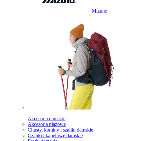
Mizuno
Akcesoria damskie
Akcesoria plażowe
Chusty, kominy i szaliki damskie
Czapki i kapelusze damskie