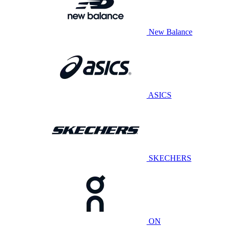
New Balance
ASICS
SKECHERS
ON