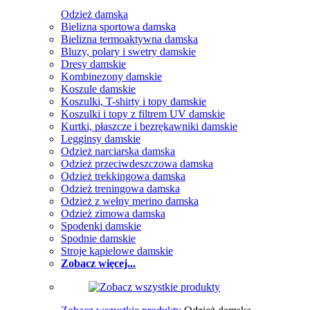
Odzież damska
Bielizna sportowa damska
Bielizna termoaktywna damska
Bluzy, polary i swetry damskie
Dresy damskie
Kombinezony damskie
Koszule damskie
Koszulki, T-shirty i topy damskie
Koszulki i topy z filtrem UV damskie
Kurtki, płaszcze i bezrękawniki damskie
Legginsy damskie
Odzież narciarska damska
Odzież przeciwdeszczowa damska
Odzież trekkingowa damska
Odzież treningowa damska
Odzież z wełny merino damska
Odzież zimowa damska
Spodenki damskie
Spodnie damskie
Stroje kąpielowe damskie
Zobacz więcej...