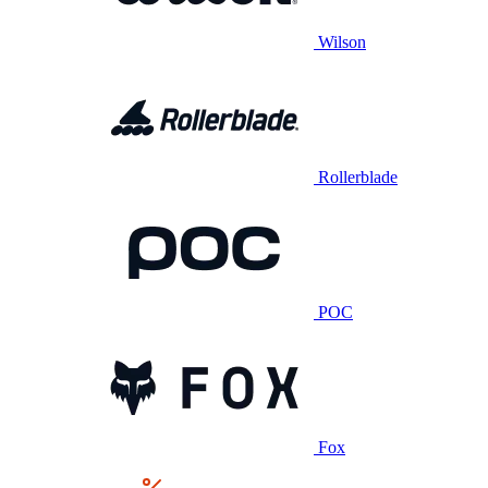
Wilson
Rollerblade
POC
Fox