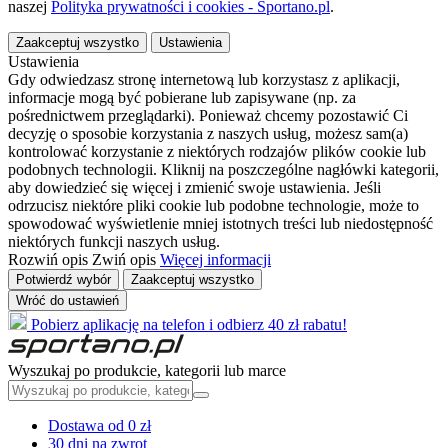
naszej
Polityka prywatności i cookies - Sportano.pl
.
Zaakceptuj wszystko
Ustawienia
Ustawienia
Gdy odwiedzasz stronę internetową lub korzystasz z aplikacji,
informacje mogą być pobierane lub zapisywane (np. za
pośrednictwem przeglądarki). Ponieważ chcemy pozostawić Ci
decyzję o sposobie korzystania z naszych usług, możesz sam(a)
kontrolować korzystanie z niektórych rodzajów plików cookie lub
podobnych technologii. Kliknij na poszczególne nagłówki kategorii,
aby dowiedzieć się więcej i zmienić swoje ustawienia. Jeśli
odrzucisz niektóre pliki cookie lub podobne technologie, może to
spowodować wyświetlenie mniej istotnych treści lub niedostępność
niektórych funkcji naszych usług.
Rozwiń opis
Zwiń opis
Więcej informacji
Potwierdź wybór
Zaakceptuj wszystko
Wróć do ustawień
Pobierz aplikację na telefon i odbierz 40 zł rabatu!
Wyszukaj po produkcie, kategorii lub marce
Dostawa od 0 zł
30 dni na zwrot