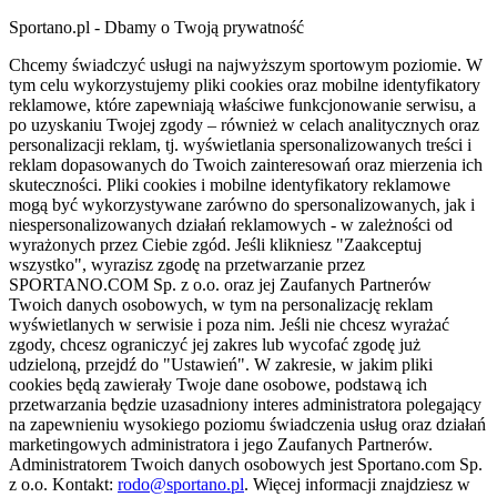
Sportano.pl - Dbamy o Twoją prywatność
Chcemy świadczyć usługi na najwyższym sportowym poziomie. W
tym celu wykorzystujemy pliki cookies oraz mobilne identyfikatory
reklamowe, które zapewniają właściwe funkcjonowanie serwisu, a
po uzyskaniu Twojej zgody – również w celach analitycznych oraz
personalizacji reklam, tj. wyświetlania spersonalizowanych treści i
reklam dopasowanych do Twoich zainteresowań oraz mierzenia ich
skuteczności. Pliki cookies i mobilne identyfikatory reklamowe
mogą być wykorzystywane zarówno do spersonalizowanych, jak i
niespersonalizowanych działań reklamowych - w zależności od
wyrażonych przez Ciebie zgód. Jeśli klikniesz "Zaakceptuj
wszystko", wyrazisz zgodę na przetwarzanie przez
SPORTANO.COM Sp. z o.o. oraz jej Zaufanych Partnerów
Twoich danych osobowych, w tym na personalizację reklam
wyświetlanych w serwisie i poza nim. Jeśli nie chcesz wyrażać
zgody, chcesz ograniczyć jej zakres lub wycofać zgodę już
udzieloną, przejdź do "Ustawień". W zakresie, w jakim pliki
cookies będą zawierały Twoje dane osobowe, podstawą ich
przetwarzania będzie uzasadniony interes administratora polegający
na zapewnieniu wysokiego poziomu świadczenia usług oraz działań
marketingowych administratora i jego Zaufanych Partnerów.
Administratorem Twoich danych osobowych jest Sportano.com Sp.
z o.o. Kontakt:
rodo@sportano.pl
. Więcej informacji znajdziesz w