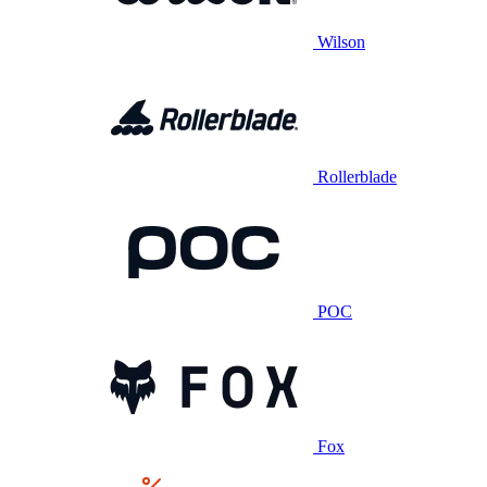
Wilson
Rollerblade
POC
Fox