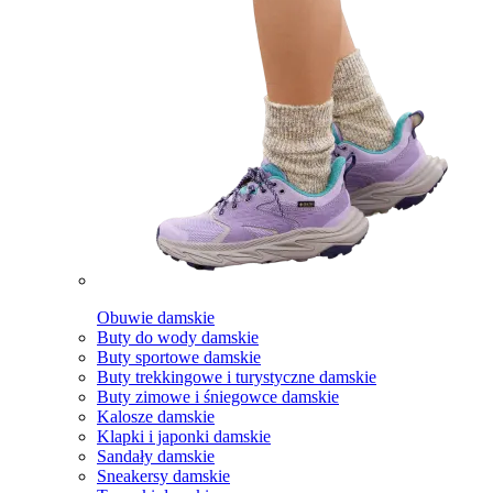
Obuwie damskie
Buty do wody damskie
Buty sportowe damskie
Buty trekkingowe i turystyczne damskie
Buty zimowe i śniegowce damskie
Kalosze damskie
Klapki i japonki damskie
Sandały damskie
Sneakersy damskie