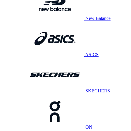
New Balance
ASICS
SKECHERS
ON