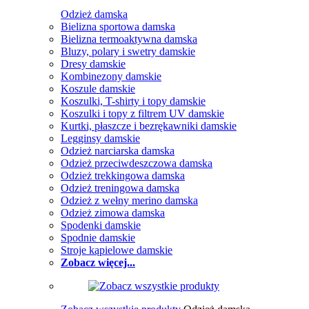
Odzież damska
Bielizna sportowa damska
Bielizna termoaktywna damska
Bluzy, polary i swetry damskie
Dresy damskie
Kombinezony damskie
Koszule damskie
Koszulki, T-shirty i topy damskie
Koszulki i topy z filtrem UV damskie
Kurtki, płaszcze i bezrękawniki damskie
Legginsy damskie
Odzież narciarska damska
Odzież przeciwdeszczowa damska
Odzież trekkingowa damska
Odzież treningowa damska
Odzież z wełny merino damska
Odzież zimowa damska
Spodenki damskie
Spodnie damskie
Stroje kąpielowe damskie
Zobacz więcej...