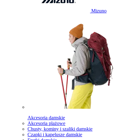
Mizuno
Akcesoria damskie
Akcesoria plażowe
Chusty, kominy i szaliki damskie
Czapki i kapelusze damskie