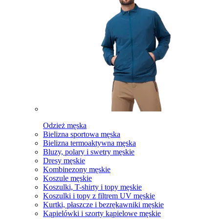
Odzież męska
Bielizna sportowa męska
Bielizna termoaktywna męska
Bluzy, polary i swetry męskie
Dresy męskie
Kombinezony męskie
Koszule męskie
Koszulki, T-shirty i topy męskie
Koszulki i topy z filtrem UV męskie
Kurtki, płaszcze i bezrękawniki męskie
Kąpielówki i szorty kąpielowe męskie