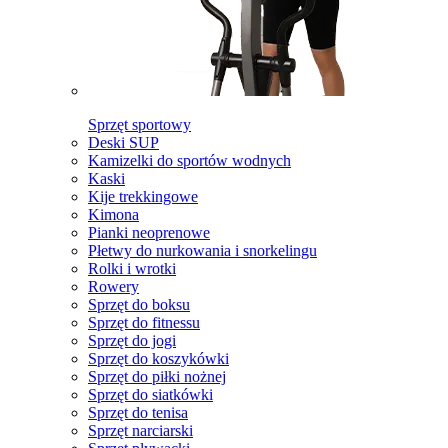
Sprzęt sportowy
Deski SUP
Kamizelki do sportów wodnych
Kaski
Kije trekkingowe
Kimona
Pianki neoprenowe
Płetwy do nurkowania i snorkelingu
Rolki i wrotki
Rowery
Sprzęt do boksu
Sprzęt do fitnessu
Sprzęt do jogi
Sprzęt do koszykówki
Sprzęt do piłki nożnej
Sprzęt do siatkówki
Sprzęt do tenisa
Sprzęt narciarski