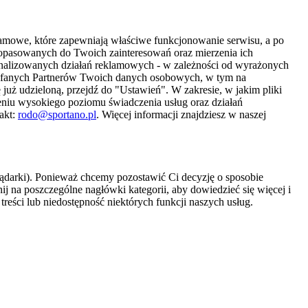
amowe, które zapewniają właściwe funkcjonowanie serwisu, a po
 dopasowanych do Twoich zainteresowań oraz mierzenia ich
sonalizowanych działań reklamowych - w zależności od wyrażonych
Zaufanych Partnerów Twoich danych osobowych, w tym na
 już udzieloną, przejdź do "Ustawień". W zakresie, w jakim pliki
eniu wysokiego poziomu świadczenia usług oraz działań
akt:
rodo@sportano.pl
. Więcej informacji znajdziesz w naszej
lądarki). Ponieważ chcemy pozostawić Ci decyzję o sposobie
j na poszczególne nagłówki kategorii, aby dowiedzieć się więcej i
treści lub niedostępność niektórych funkcji naszych usług.