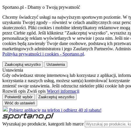
Sportano.pl - Dbamy o Twoją prywatność
Chcemy świadczyć usługi na najwyższym sportowym poziomie. W tym 
uzyskaniu Twojej zgody – również w celach analitycznych oraz perso
skuteczności. Pliki cookies i mobilne identyfikatory reklamowe mo
przez Ciebie zgód. Jeśli klikniesz "Zaakceptuj wszystko", wyrazi
personalizację reklam wyświetlanych w serwisie i poza nim. Jeśli nie
cookies będą zawierały Twoje dane osobowe, podstawą ich przetwarz
marketingowych administratora i jego Zaufanych Partnerów. Admini
Polityka prywatności i cookies - Sportano.pl
.
Zaakceptuj wszystko
Ustawienia
Ustawienia
Gdy odwiedzasz stronę internetową lub korzystasz z aplikacji, info
korzystania z naszych usług, możesz sam(a) kontrolować korzystanie 
zmienić swoje ustawienia. Jeśli odrzucisz niektóre pliki cookie lub 
Rozwiń opis
Zwiń opis
Więcej informacji
Potwierdź wybór
Zaakceptuj wszystko
Wróć do ustawień
Pobierz aplikację na telefon i odbierz 40 zł rabatu!
Wyszukaj po produkcie, kategorii lub marce