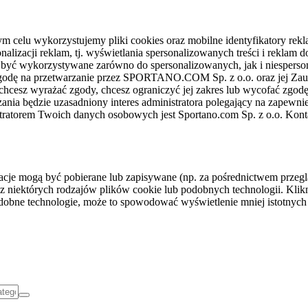
celu wykorzystujemy pliki cookies oraz mobilne identyfikatory rekl
nalizacji reklam, tj. wyświetlania spersonalizowanych treści i reklam
gą być wykorzystywane zarówno do spersonalizowanych, jak i niesper
sz zgodę na przetwarzanie przez SPORTANO.COM Sp. z o.o. oraz jej 
 chcesz wyrażać zgody, chcesz ograniczyć jej zakres lub wycofać zgodę
ania będzie uzasadniony interes administratora polegający na zapewni
stratorem Twoich danych osobowych jest Sportano.com Sp. z o.o. Kont
rmacje mogą być pobierane lub zapisywane (np. za pośrednictwem przeg
z niektórych rodzajów plików cookie lub podobnych technologii. Klikni
podobne technologie, może to spowodować wyświetlenie mniej istotnych 