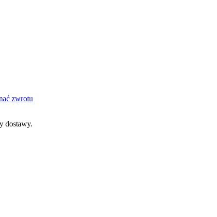
nać zwrotu
dy dostawy.