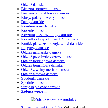
Odzież damska
Bielizna sportowa damska
Bielizna termoaktywna damska
Bluzy, polary i swetry damskie
Dresy damskie
Kombinezony damskie
Koszule damskie
Koszulki, T-shirty i topy damskie
Koszulki i topy z filtrem UV damskie
Kurtki, płaszcze i bezrękawniki damskie
Legginsy damskie
Odzież narciarska damska
Odzież przeciwdeszczowa damska
Odzież trekkingowa damska
Odzież treningowa damska
Odzież z wełny merino damska
Odzież zimowa damska
Spodenki damskie
Spodnie damskie
Stroje kąpielowe damskie
Zobacz więcej...
Zobacz wszystkie produkty
Odzież damska