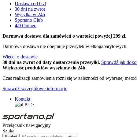
Dostawa od 0 zł
30 dni na zwrot
Wysyłka w 24h
Sportano Club
4.9
Opineo
Darmowa dostawa dla zamówień o wartości powyżej 299 zł.
Darmowa dostawa nie obejmuje przesyłek wielkogabarytowych.
Więcej o dostawie
30 dni na zwrot od daty dostarczenia przesyłki.
Sprawdź jak doko
Większość produktów wysyłamy do 24h.
Czas realizacji zamówienia różni się w zależności od wybranej meto
Sprawdź szczegółowe informacje
Kontakt
PL
>
Przełącznik nawigacyjny
Szukaj
Szukaj