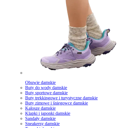
Obuwie damskie
Buty do wody damskie
Buty sportowe damskie
Buty trekkingowe i turystyczne damskie
Buty zimowe i śniegowce damskie
Kalosze damskie
Klapki i japonki damskie
Sandały damskie
Sneakersy damskie