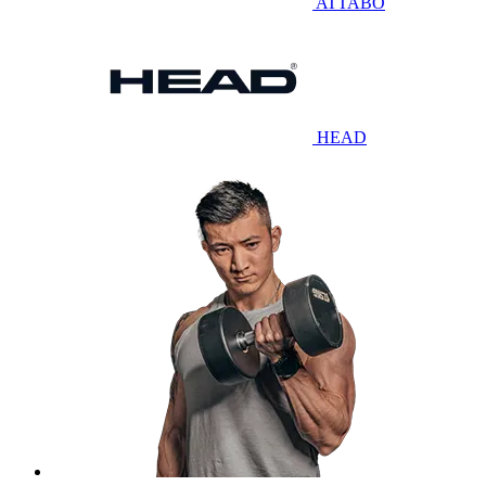
ATTABO
HEAD