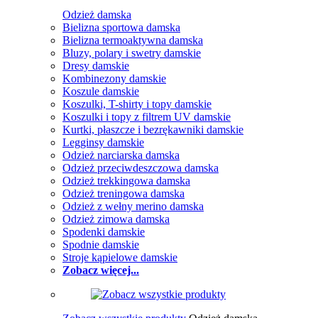
Odzież damska
Bielizna sportowa damska
Bielizna termoaktywna damska
Bluzy, polary i swetry damskie
Dresy damskie
Kombinezony damskie
Koszule damskie
Koszulki, T-shirty i topy damskie
Koszulki i topy z filtrem UV damskie
Kurtki, płaszcze i bezrękawniki damskie
Legginsy damskie
Odzież narciarska damska
Odzież przeciwdeszczowa damska
Odzież trekkingowa damska
Odzież treningowa damska
Odzież z wełny merino damska
Odzież zimowa damska
Spodenki damskie
Spodnie damskie
Stroje kąpielowe damskie
Zobacz więcej...