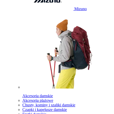
Mizuno
Akcesoria damskie
Akcesoria plażowe
Chusty, kominy i szaliki damskie
Czapki i kapelusze damskie