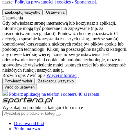
naszej
Polityka prywatności i cookies - Sportano.pl
.
Zaakceptuj wszystko
Ustawienia
Ustawienia
Gdy odwiedzasz stronę internetową lub korzystasz z aplikacji,
informacje mogą być pobierane lub zapisywane (np. za
pośrednictwem przeglądarki). Ponieważ chcemy pozostawić Ci
decyzję o sposobie korzystania z naszych usług, możesz sam(a)
kontrolować korzystanie z niektórych rodzajów plików cookie lub
podobnych technologii. Kliknij na poszczególne nagłówki kategorii,
aby dowiedzieć się więcej i zmienić swoje ustawienia. Jeśli
odrzucisz niektóre pliki cookie lub podobne technologie, może to
spowodować wyświetlenie mniej istotnych treści lub niedostępność
niektórych funkcji naszych usług.
Rozwiń opis
Zwiń opis
Więcej informacji
Potwierdź wybór
Zaakceptuj wszystko
Wróć do ustawień
Pobierz aplikację na telefon i odbierz 40 zł rabatu!
Wyszukaj po produkcie, kategorii lub marce
Dostawa od 0 zł
30 dni na zwrot