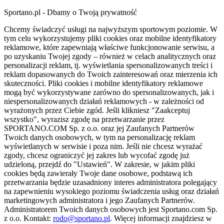
Sportano.pl - Dbamy o Twoją prywatność
Chcemy świadczyć usługi na najwyższym sportowym poziomie. W
tym celu wykorzystujemy pliki cookies oraz mobilne identyfikatory
reklamowe, które zapewniają właściwe funkcjonowanie serwisu, a
po uzyskaniu Twojej zgody – również w celach analitycznych oraz
personalizacji reklam, tj. wyświetlania spersonalizowanych treści i
reklam dopasowanych do Twoich zainteresowań oraz mierzenia ich
skuteczności. Pliki cookies i mobilne identyfikatory reklamowe
mogą być wykorzystywane zarówno do spersonalizowanych, jak i
niespersonalizowanych działań reklamowych - w zależności od
wyrażonych przez Ciebie zgód. Jeśli klikniesz "Zaakceptuj
wszystko", wyrazisz zgodę na przetwarzanie przez
SPORTANO.COM Sp. z o.o. oraz jej Zaufanych Partnerów
Twoich danych osobowych, w tym na personalizację reklam
wyświetlanych w serwisie i poza nim. Jeśli nie chcesz wyrażać
zgody, chcesz ograniczyć jej zakres lub wycofać zgodę już
udzieloną, przejdź do "Ustawień". W zakresie, w jakim pliki
cookies będą zawierały Twoje dane osobowe, podstawą ich
przetwarzania będzie uzasadniony interes administratora polegający
na zapewnieniu wysokiego poziomu świadczenia usług oraz działań
marketingowych administratora i jego Zaufanych Partnerów.
Administratorem Twoich danych osobowych jest Sportano.com Sp.
z o.o. Kontakt:
rodo@sportano.pl
. Więcej informacji znajdziesz w