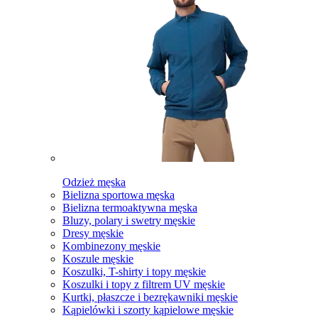
Odzież męska
Bielizna sportowa męska
Bielizna termoaktywna męska
Bluzy, polary i swetry męskie
Dresy męskie
Kombinezony męskie
Koszule męskie
Koszulki, T-shirty i topy męskie
Koszulki i topy z filtrem UV męskie
Kurtki, płaszcze i bezrękawniki męskie
Kąpielówki i szorty kąpielowe męskie