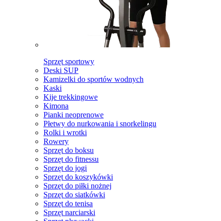
Sprzęt sportowy
Deski SUP
Kamizelki do sportów wodnych
Kaski
Kije trekkingowe
Kimona
Pianki neoprenowe
Płetwy do nurkowania i snorkelingu
Rolki i wrotki
Rowery
Sprzęt do boksu
Sprzęt do fitnessu
Sprzęt do jogi
Sprzęt do koszykówki
Sprzęt do piłki nożnej
Sprzęt do siatkówki
Sprzęt do tenisa
Sprzęt narciarski