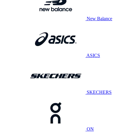
New Balance
ASICS
SKECHERS
ON