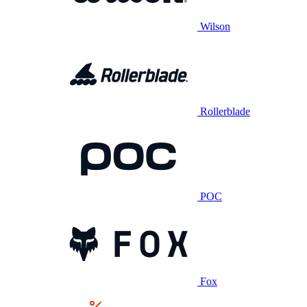
Wilson
Rollerblade
POC
Fox