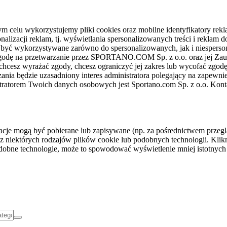
celu wykorzystujemy pliki cookies oraz mobilne identyfikatory rekl
nalizacji reklam, tj. wyświetlania spersonalizowanych treści i reklam
gą być wykorzystywane zarówno do spersonalizowanych, jak i niesper
sz zgodę na przetwarzanie przez SPORTANO.COM Sp. z o.o. oraz jej 
 chcesz wyrażać zgody, chcesz ograniczyć jej zakres lub wycofać zgodę
ania będzie uzasadniony interes administratora polegający na zapewni
stratorem Twoich danych osobowych jest Sportano.com Sp. z o.o. Kont
rmacje mogą być pobierane lub zapisywane (np. za pośrednictwem przeg
z niektórych rodzajów plików cookie lub podobnych technologii. Klikni
podobne technologie, może to spowodować wyświetlenie mniej istotnych 