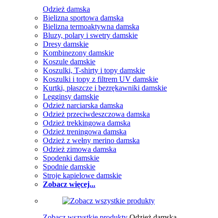
Odzież damska
Bielizna sportowa damska
Bielizna termoaktywna damska
Bluzy, polary i swetry damskie
Dresy damskie
Kombinezony damskie
Koszule damskie
Koszulki, T-shirty i topy damskie
Koszulki i topy z filtrem UV damskie
Kurtki, płaszcze i bezrękawniki damskie
Legginsy damskie
Odzież narciarska damska
Odzież przeciwdeszczowa damska
Odzież trekkingowa damska
Odzież treningowa damska
Odzież z wełny merino damska
Odzież zimowa damska
Spodenki damskie
Spodnie damskie
Stroje kąpielowe damskie
Zobacz więcej...
Zobacz wszystkie produkty
Odzież damska