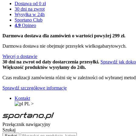
Dostawa od 0 zł
30 dni na zwrot
Wysyłka w 24h
Sportano Club
4.9
Opineo
Darmowa dostawa dla zamówień o wartości powyżej 299 zł.
Darmowa dostawa nie obejmuje przesyłek wielkogabarytowych.
Więcej o dostawie
30 dni na zwrot od daty dostarczenia przesyłki.
Sprawdź jak doko
Większość produktów wysyłamy do 24h.
Czas realizacji zamówienia różni się w zależności od wybranej meto
Sprawdź szczegółowe informacje
Kontakt
PL
>
Przełącznik nawigacyjny
Szukaj
Szukaj