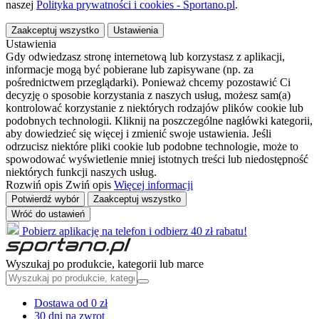
naszej
Polityka prywatności i cookies - Sportano.pl
.
Zaakceptuj wszystko
Ustawienia
Ustawienia
Gdy odwiedzasz stronę internetową lub korzystasz z aplikacji,
informacje mogą być pobierane lub zapisywane (np. za
pośrednictwem przeglądarki). Ponieważ chcemy pozostawić Ci
decyzję o sposobie korzystania z naszych usług, możesz sam(a)
kontrolować korzystanie z niektórych rodzajów plików cookie lub
podobnych technologii. Kliknij na poszczególne nagłówki kategorii,
aby dowiedzieć się więcej i zmienić swoje ustawienia. Jeśli
odrzucisz niektóre pliki cookie lub podobne technologie, może to
spowodować wyświetlenie mniej istotnych treści lub niedostępność
niektórych funkcji naszych usług.
Rozwiń opis
Zwiń opis
Więcej informacji
Potwierdź wybór
Zaakceptuj wszystko
Wróć do ustawień
Pobierz aplikację na telefon i odbierz 40 zł rabatu!
Wyszukaj po produkcie, kategorii lub marce
Dostawa od 0 zł
30 dni na zwrot