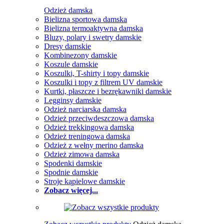
Odzież damska
Bielizna sportowa damska
Bielizna termoaktywna damska
Bluzy, polary i swetry damskie
Dresy damskie
Kombinezony damskie
Koszule damskie
Koszulki, T-shirty i topy damskie
Koszulki i topy z filtrem UV damskie
Kurtki, płaszcze i bezrękawniki damskie
Legginsy damskie
Odzież narciarska damska
Odzież przeciwdeszczowa damska
Odzież trekkingowa damska
Odzież treningowa damska
Odzież z wełny merino damska
Odzież zimowa damska
Spodenki damskie
Spodnie damskie
Stroje kąpielowe damskie
Zobacz więcej...