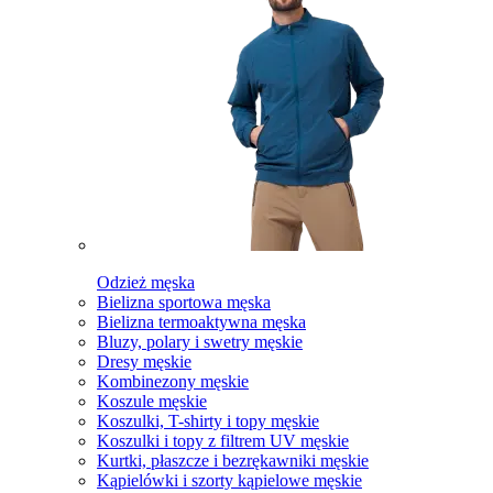
Odzież męska
Bielizna sportowa męska
Bielizna termoaktywna męska
Bluzy, polary i swetry męskie
Dresy męskie
Kombinezony męskie
Koszule męskie
Koszulki, T-shirty i topy męskie
Koszulki i topy z filtrem UV męskie
Kurtki, płaszcze i bezrękawniki męskie
Kąpielówki i szorty kąpielowe męskie