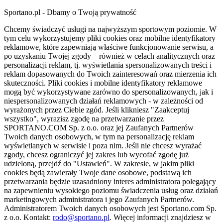
Sportano.pl - Dbamy o Twoją prywatność
Chcemy świadczyć usługi na najwyższym sportowym poziomie. W
tym celu wykorzystujemy pliki cookies oraz mobilne identyfikatory
reklamowe, które zapewniają właściwe funkcjonowanie serwisu, a
po uzyskaniu Twojej zgody – również w celach analitycznych oraz
personalizacji reklam, tj. wyświetlania spersonalizowanych treści i
reklam dopasowanych do Twoich zainteresowań oraz mierzenia ich
skuteczności. Pliki cookies i mobilne identyfikatory reklamowe
mogą być wykorzystywane zarówno do spersonalizowanych, jak i
niespersonalizowanych działań reklamowych - w zależności od
wyrażonych przez Ciebie zgód. Jeśli klikniesz "Zaakceptuj
wszystko", wyrazisz zgodę na przetwarzanie przez
SPORTANO.COM Sp. z o.o. oraz jej Zaufanych Partnerów
Twoich danych osobowych, w tym na personalizację reklam
wyświetlanych w serwisie i poza nim. Jeśli nie chcesz wyrażać
zgody, chcesz ograniczyć jej zakres lub wycofać zgodę już
udzieloną, przejdź do "Ustawień". W zakresie, w jakim pliki
cookies będą zawierały Twoje dane osobowe, podstawą ich
przetwarzania będzie uzasadniony interes administratora polegający
na zapewnieniu wysokiego poziomu świadczenia usług oraz działań
marketingowych administratora i jego Zaufanych Partnerów.
Administratorem Twoich danych osobowych jest Sportano.com Sp.
z o.o. Kontakt:
rodo@sportano.pl
. Więcej informacji znajdziesz w