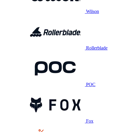
Wilson
Rollerblade
POC
Fox