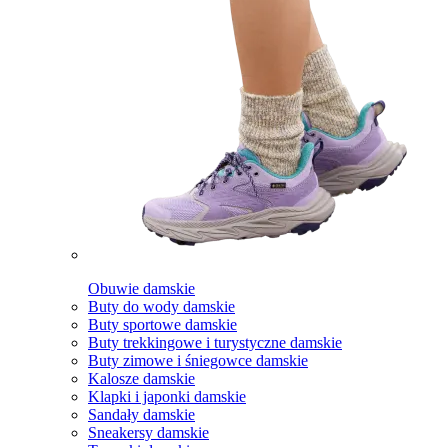
Obuwie damskie
Buty do wody damskie
Buty sportowe damskie
Buty trekkingowe i turystyczne damskie
Buty zimowe i śniegowce damskie
Kalosze damskie
Klapki i japonki damskie
Sandały damskie
Sneakersy damskie