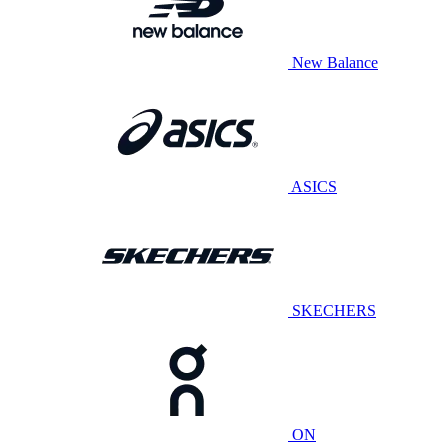
New Balance
ASICS
SKECHERS
ON