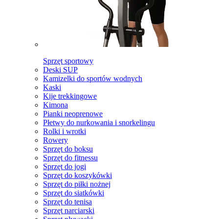
Sprzęt sportowy
Deski SUP
Kamizelki do sportów wodnych
Kaski
Kije trekkingowe
Kimona
Pianki neoprenowe
Płetwy do nurkowania i snorkelingu
Rolki i wrotki
Rowery
Sprzęt do boksu
Sprzęt do fitnessu
Sprzęt do jogi
Sprzęt do koszykówki
Sprzęt do piłki nożnej
Sprzęt do siatkówki
Sprzęt do tenisa
Sprzęt narciarski