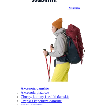
Mizuno
Akcesoria damskie
Akcesoria plażowe
Chusty, kominy i szaliki damskie
Czapki i kapelusze damskie