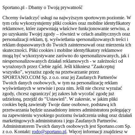
Sportano.pl - Dbamy o Twoją prywatność
Chcemy świadczyć usługi na najwyższym sportowym poziomie. W
tym celu wykorzystujemy pliki cookies oraz mobilne identyfikatory
reklamowe, które zapewniają właściwe funkcjonowanie serwisu, a
po uzyskaniu Twojej zgody – również w celach analitycznych oraz
personalizacji reklam, tj. wyświetlania spersonalizowanych treści i
reklam dopasowanych do Twoich zainteresowań oraz mierzenia ich
skuteczności. Pliki cookies i mobilne identyfikatory reklamowe
mogą być wykorzystywane zarówno do spersonalizowanych, jak i
niespersonalizowanych działań reklamowych - w zależności od
wyrażonych przez Ciebie zgód. Jeśli klikniesz "Zaakceptuj
wszystko", wyrazisz zgodę na przetwarzanie przez
SPORTANO.COM Sp. z o.o. oraz jej Zaufanych Partnerów
Twoich danych osobowych, w tym na personalizację reklam
wyświetlanych w serwisie i poza nim. Jeśli nie chcesz wyrażać
zgody, chcesz ograniczyć jej zakres lub wycofać zgodę już
udzieloną, przejdź do "Ustawień". W zakresie, w jakim pliki
cookies będą zawierały Twoje dane osobowe, podstawą ich
przetwarzania będzie uzasadniony interes administratora polegający
na zapewnieniu wysokiego poziomu świadczenia usług oraz działań
marketingowych administratora i jego Zaufanych Partnerów.
Administratorem Twoich danych osobowych jest Sportano.com Sp.
z o.o. Kontakt:
rodo@sportano.pl
. Więcej informacji znajdziesz w