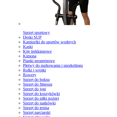
Sprzęt sportowy
Deski SUP
Kamizelki do sportów wodnych
Kaski
Kije trekkingowe
Kimona
Pianki neoprenowe
Płetwy do nurkowania i snorkelingu
Rolki i wrotki
Rowery
Sprzęt do boksu
Sprzęt do fitnessu
Sprzęt do jogi
Sprzęt do koszykówki
Sprzęt do piłki nożnej
Sprzęt do siatkówki
Sprzęt do tenisa
Sprzęt narciarski