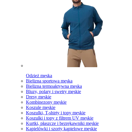
Odzież męska
Bielizna sportowa męska
Bielizna termoaktywna męska
Bluzy, polary i swetry męskie
Dresy męskie
Kombinezony męskie
Koszule męskie
Koszulki, T-shirty i topy męskie
Koszulki i topy z filtrem UV męskie
Kurtki, płaszcze i bezrękawniki męskie
Kąpielówki i szorty kąpielowe męskie