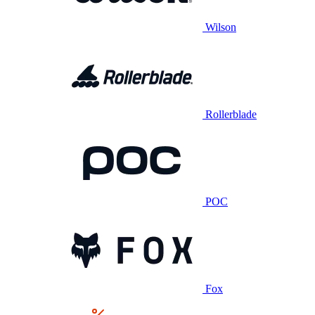
Wilson
Rollerblade
POC
Fox