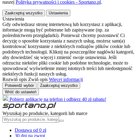
naszej
Polityka prywatności i cookies - Sportano.pl
.
Zaakceptuj wszystko
Ustawienia
Ustawienia
Gdy odwiedzasz stronę internetową lub korzystasz z aplikacji,
informacje mogą być pobierane lub zapisywane (np. za
pośrednictwem przeglądarki). Ponieważ chcemy pozostawić Ci
decyzję o sposobie korzystania z naszych usług, możesz sam(a)
kontrolować korzystanie z niektórych rodzajów plików cookie lub
podobnych technologii. Kliknij na poszczególne nagłówki kategorii,
aby dowiedzieć się więcej i zmienić swoje ustawienia. Jeśli
odrzucisz niektóre pliki cookie lub podobne technologie, może to
spowodować wyświetlenie mniej istotnych treści lub niedostępność
niektórych funkcji naszych usług.
Rozwiń opis
Zwiń opis
Więcej informacji
Potwierdź wybór
Zaakceptuj wszystko
Wróć do ustawień
Pobierz aplikację na telefon i odbierz 40 zł rabatu!
Wyszukaj po produkcie, kategorii lub marce
Dostawa od 0 zł
30 dni na zwrot