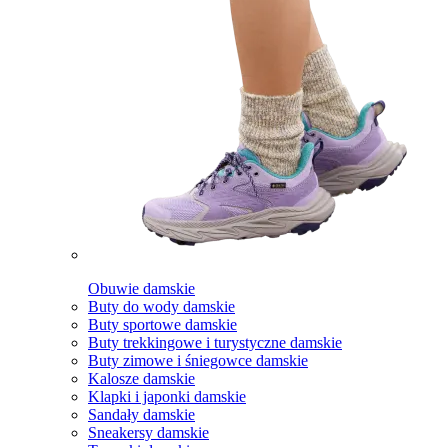
Obuwie damskie
Buty do wody damskie
Buty sportowe damskie
Buty trekkingowe i turystyczne damskie
Buty zimowe i śniegowce damskie
Kalosze damskie
Klapki i japonki damskie
Sandały damskie
Sneakersy damskie