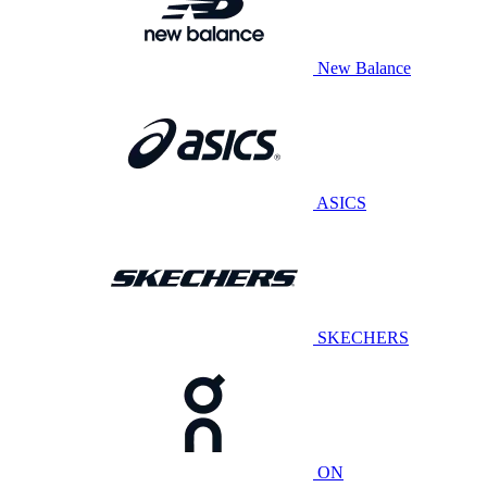
New Balance
ASICS
SKECHERS
ON