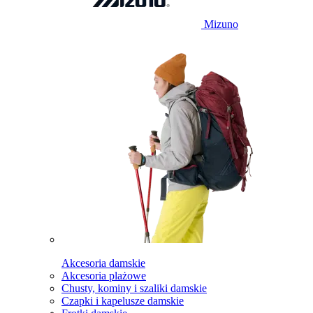
Mizuno
Akcesoria damskie
Akcesoria plażowe
Chusty, kominy i szaliki damskie
Czapki i kapelusze damskie