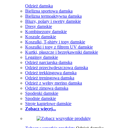
Odzież damska
Bielizna sportowa damska
Bielizna termoaktywna damska
Bluzy, polary i swetry damskie
Dresy damskie
Kombinezony damskie
Koszule damskie
Koszulki, T-shirty i topy damskie
Koszulki i topy z filtrem UV damskie
Kurtki, płaszcze i bezrękawniki damskie
Legginsy damskie
Odzież narciarska damska
Odzież przeciwdeszczowa damska
Odzież trekkingowa damska
Odzież treningowa damska
Odzież z wełny merino damska
Odzież zimowa damska
Spodenki damskie
Spodnie damskie
Stroje kąpielowe damskie
Zobacz więcej...