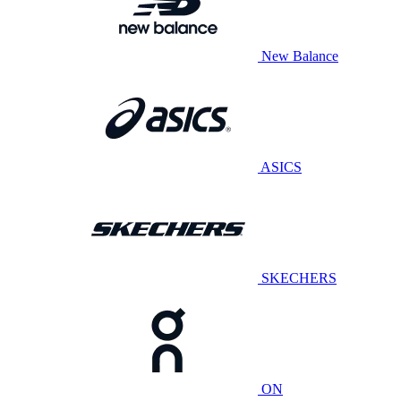
New Balance
ASICS
SKECHERS
ON