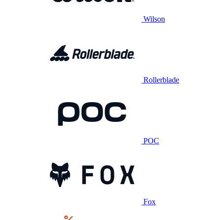
Wilson
Rollerblade
POC
Fox