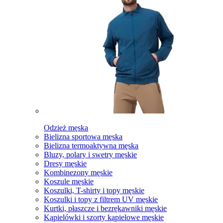
Odzież męska
Bielizna sportowa męska
Bielizna termoaktywna męska
Bluzy, polary i swetry męskie
Dresy męskie
Kombinezony męskie
Koszule męskie
Koszulki, T-shirty i topy męskie
Koszulki i topy z filtrem UV męskie
Kurtki, płaszcze i bezrękawniki męskie
Kąpielówki i szorty kąpielowe męskie