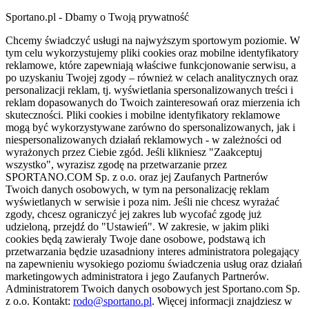
Sportano.pl - Dbamy o Twoją prywatność
Chcemy świadczyć usługi na najwyższym sportowym poziomie. W
tym celu wykorzystujemy pliki cookies oraz mobilne identyfikatory
reklamowe, które zapewniają właściwe funkcjonowanie serwisu, a
po uzyskaniu Twojej zgody – również w celach analitycznych oraz
personalizacji reklam, tj. wyświetlania spersonalizowanych treści i
reklam dopasowanych do Twoich zainteresowań oraz mierzenia ich
skuteczności. Pliki cookies i mobilne identyfikatory reklamowe
mogą być wykorzystywane zarówno do spersonalizowanych, jak i
niespersonalizowanych działań reklamowych - w zależności od
wyrażonych przez Ciebie zgód. Jeśli klikniesz "Zaakceptuj
wszystko", wyrazisz zgodę na przetwarzanie przez
SPORTANO.COM Sp. z o.o. oraz jej Zaufanych Partnerów
Twoich danych osobowych, w tym na personalizację reklam
wyświetlanych w serwisie i poza nim. Jeśli nie chcesz wyrażać
zgody, chcesz ograniczyć jej zakres lub wycofać zgodę już
udzieloną, przejdź do "Ustawień". W zakresie, w jakim pliki
cookies będą zawierały Twoje dane osobowe, podstawą ich
przetwarzania będzie uzasadniony interes administratora polegający
na zapewnieniu wysokiego poziomu świadczenia usług oraz działań
marketingowych administratora i jego Zaufanych Partnerów.
Administratorem Twoich danych osobowych jest Sportano.com Sp.
z o.o. Kontakt:
rodo@sportano.pl
. Więcej informacji znajdziesz w