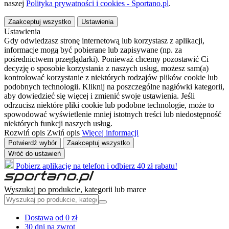
naszej
Polityka prywatności i cookies - Sportano.pl
.
Zaakceptuj wszystko
Ustawienia
Ustawienia
Gdy odwiedzasz stronę internetową lub korzystasz z aplikacji,
informacje mogą być pobierane lub zapisywane (np. za
pośrednictwem przeglądarki). Ponieważ chcemy pozostawić Ci
decyzję o sposobie korzystania z naszych usług, możesz sam(a)
kontrolować korzystanie z niektórych rodzajów plików cookie lub
podobnych technologii. Kliknij na poszczególne nagłówki kategorii,
aby dowiedzieć się więcej i zmienić swoje ustawienia. Jeśli
odrzucisz niektóre pliki cookie lub podobne technologie, może to
spowodować wyświetlenie mniej istotnych treści lub niedostępność
niektórych funkcji naszych usług.
Rozwiń opis
Zwiń opis
Więcej informacji
Potwierdź wybór
Zaakceptuj wszystko
Wróć do ustawień
Pobierz aplikację na telefon i odbierz 40 zł rabatu!
Wyszukaj po produkcie, kategorii lub marce
Dostawa od 0 zł
30 dni na zwrot