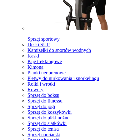
Sprzęt sportowy
Deski SUP
Kamizelki do sportów wodnych
Kaski
Kije trekkingowe
Kimona
Pianki neoprenowe
Płetwy do nurkowania i snorkelingu
Rolki i wrotki
Rowery
Sprzęt do boksu
Sprzęt do fitnessu
Sprzęt do jogi
Sprzęt do koszykówki
Sprzęt do piłki nożnej
Sprzęt do siatkówki
Sprzęt do tenisa
Sprzęt narciarski