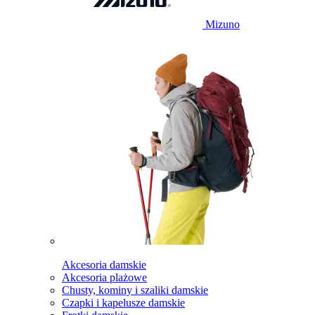
Mizuno
Akcesoria damskie
Akcesoria plażowe
Chusty, kominy i szaliki damskie
Czapki i kapelusze damskie