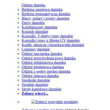
Odzież damska
Bielizna sportowa damska
Bielizna termoaktywna damska
Bluzy, polary i swetry damskie
Dresy damskie
Kombinezony damskie
Koszule damskie
Koszulki, T-shirty i topy damskie
Koszulki i topy z filtrem UV damskie
Kurtki, płaszcze i bezrękawniki damskie
Legginsy damskie
Odzież narciarska damska
Odzież przeciwdeszczowa damska
Odzież trekkingowa damska
Odzież treningowa damska
Odzież z wełny merino damska
Odzież zimowa damska
Spodenki damskie
Spodnie damskie
Stroje kąpielowe damskie
Zobacz więcej...