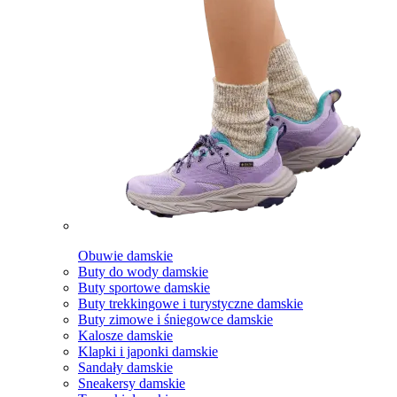
Obuwie damskie
Buty do wody damskie
Buty sportowe damskie
Buty trekkingowe i turystyczne damskie
Buty zimowe i śniegowce damskie
Kalosze damskie
Klapki i japonki damskie
Sandały damskie
Sneakersy damskie