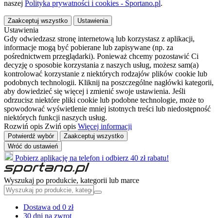
naszej
Polityka prywatności i cookies - Sportano.pl
.
Zaakceptuj wszystko
Ustawienia
Ustawienia
Gdy odwiedzasz stronę internetową lub korzystasz z aplikacji,
informacje mogą być pobierane lub zapisywane (np. za
pośrednictwem przeglądarki). Ponieważ chcemy pozostawić Ci
decyzję o sposobie korzystania z naszych usług, możesz sam(a)
kontrolować korzystanie z niektórych rodzajów plików cookie lub
podobnych technologii. Kliknij na poszczególne nagłówki kategorii,
aby dowiedzieć się więcej i zmienić swoje ustawienia. Jeśli
odrzucisz niektóre pliki cookie lub podobne technologie, może to
spowodować wyświetlenie mniej istotnych treści lub niedostępność
niektórych funkcji naszych usług.
Rozwiń opis
Zwiń opis
Więcej informacji
Potwierdź wybór
Zaakceptuj wszystko
Wróć do ustawień
Pobierz aplikację na telefon i odbierz 40 zł rabatu!
Wyszukaj po produkcie, kategorii lub marce
Dostawa od 0 zł
30 dni na zwrot