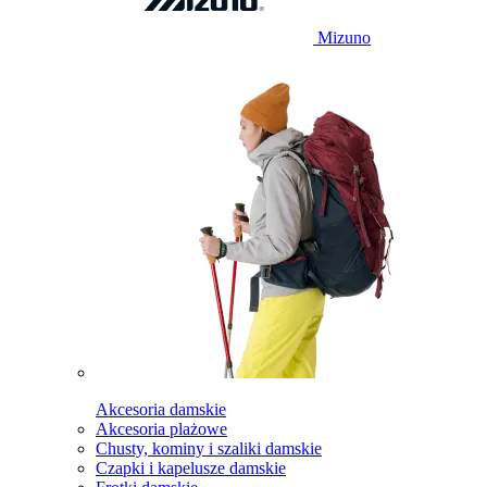
Mizuno
Akcesoria damskie
Akcesoria plażowe
Chusty, kominy i szaliki damskie
Czapki i kapelusze damskie