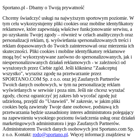
Sportano.pl - Dbamy o Twoją prywatność
Chcemy świadczyć usługi na najwyższym sportowym poziomie. W
tym celu wykorzystujemy pliki cookies oraz mobilne identyfikatory
reklamowe, które zapewniają właściwe funkcjonowanie serwisu, a
po uzyskaniu Twojej zgody – również w celach analitycznych oraz
personalizacji reklam, tj. wyświetlania spersonalizowanych treści i
reklam dopasowanych do Twoich zainteresowań oraz mierzenia ich
skuteczności. Pliki cookies i mobilne identyfikatory reklamowe
mogą być wykorzystywane zarówno do spersonalizowanych, jak i
niespersonalizowanych działań reklamowych - w zależności od
wyrażonych przez Ciebie zgód. Jeśli klikniesz "Zaakceptuj
wszystko", wyrazisz zgodę na przetwarzanie przez
SPORTANO.COM Sp. z o.o. oraz jej Zaufanych Partnerów
Twoich danych osobowych, w tym na personalizację reklam
wyświetlanych w serwisie i poza nim. Jeśli nie chcesz wyrażać
zgody, chcesz ograniczyć jej zakres lub wycofać zgodę już
udzieloną, przejdź do "Ustawień". W zakresie, w jakim pliki
cookies będą zawierały Twoje dane osobowe, podstawą ich
przetwarzania będzie uzasadniony interes administratora polegający
na zapewnieniu wysokiego poziomu świadczenia usług oraz działań
marketingowych administratora i jego Zaufanych Partnerów.
Administratorem Twoich danych osobowych jest Sportano.com Sp.
z o.o. Kontakt:
rodo@sportano.pl
. Więcej informacji znajdziesz w