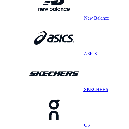
New Balance
ASICS
SKECHERS
ON