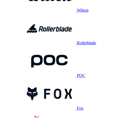
Wilson
Rollerblade
POC
Fox