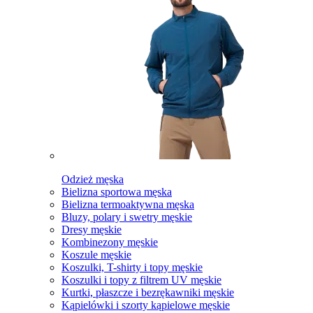
Odzież męska
Bielizna sportowa męska
Bielizna termoaktywna męska
Bluzy, polary i swetry męskie
Dresy męskie
Kombinezony męskie
Koszule męskie
Koszulki, T-shirty i topy męskie
Koszulki i topy z filtrem UV męskie
Kurtki, płaszcze i bezrękawniki męskie
Kąpielówki i szorty kąpielowe męskie