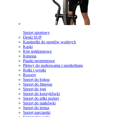
Sprzęt sportowy
Deski SUP
Kamizelki do sportów wodnych
Kaski
Kije trekkingowe
Kimona
Pianki neoprenowe
Płetwy do nurkowania i snorkelingu
Rolki i wrotki
Rowery
Sprzęt do boksu
Sprzęt do fitnessu
Sprzęt do jogi
Sprzęt do koszykówki
Sprzęt do piłki nożnej
Sprzęt do siatkówki
Sprzęt do tenisa
Sprzęt narciarski