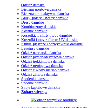
Odzież damska
Bielizna sportowa damska
Bielizna termoaktywna damska
Bluzy, polary i swetry damskie
Dresy damskie
Kombinezony damskie
Koszule damskie
Koszulki, T-shirty i topy damskie
Koszulki i topy z filtrem UV damskie
Kurtki, płaszcze i bezrękawniki damskie
Legginsy damskie
Odzież narciarska damska
Odzież przeciwdeszczowa damska
Odzież trekkingowa damska
Odzież treningowa damska
Odzież z wełny merino damska
Odzież zimowa damska
Spodenki damskie
Spodnie damskie
Stroje kąpielowe damskie
Zobacz więcej...