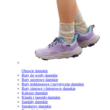
Obuwie damskie
Buty do wody damskie
Buty sportowe damskie
Buty trekkingowe i turystyczne damskie
Buty zimowe i śniegowce damskie
Kalosze damskie
Klapki i japonki damskie
Sandały damskie
Sneakersy damskie