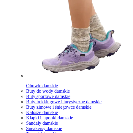
Obuwie damskie
Buty do wody damskie
Buty sportowe damskie
Buty trekkingowe i turystyczne damskie
Buty zimowe i śniegowce damskie
Kalosze damskie
Klapki i japonki damskie
Sandały damskie
Sneakersy damskie