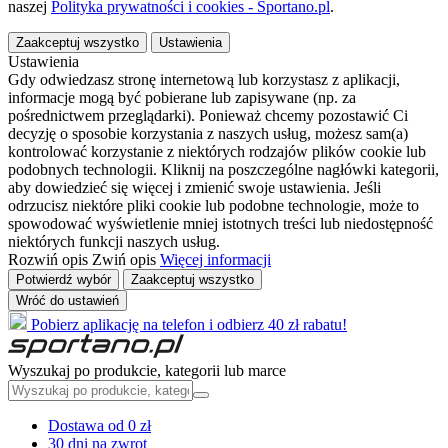
naszej
Polityka prywatności i cookies - Sportano.pl
.
Zaakceptuj wszystko
Ustawienia
Ustawienia
Gdy odwiedzasz stronę internetową lub korzystasz z aplikacji,
informacje mogą być pobierane lub zapisywane (np. za
pośrednictwem przeglądarki). Ponieważ chcemy pozostawić Ci
decyzję o sposobie korzystania z naszych usług, możesz sam(a)
kontrolować korzystanie z niektórych rodzajów plików cookie lub
podobnych technologii. Kliknij na poszczególne nagłówki kategorii,
aby dowiedzieć się więcej i zmienić swoje ustawienia. Jeśli
odrzucisz niektóre pliki cookie lub podobne technologie, może to
spowodować wyświetlenie mniej istotnych treści lub niedostępność
niektórych funkcji naszych usług.
Rozwiń opis
Zwiń opis
Więcej informacji
Potwierdź wybór
Zaakceptuj wszystko
Wróć do ustawień
Pobierz aplikację na telefon i odbierz 40 zł rabatu!
Wyszukaj po produkcie, kategorii lub marce
Dostawa od 0 zł
30 dni na zwrot