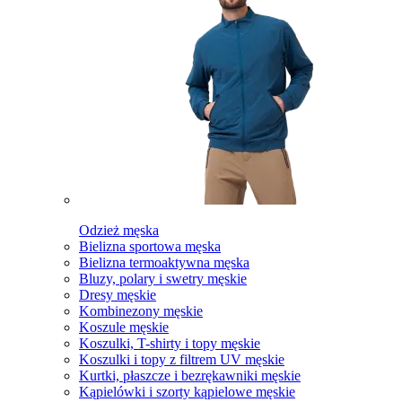
Odzież męska
Bielizna sportowa męska
Bielizna termoaktywna męska
Bluzy, polary i swetry męskie
Dresy męskie
Kombinezony męskie
Koszule męskie
Koszulki, T-shirty i topy męskie
Koszulki i topy z filtrem UV męskie
Kurtki, płaszcze i bezrękawniki męskie
Kąpielówki i szorty kąpielowe męskie