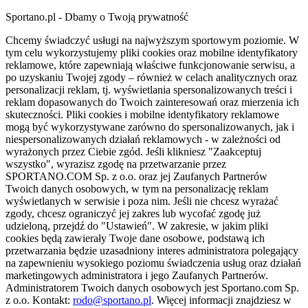
Sportano.pl - Dbamy o Twoją prywatność
Chcemy świadczyć usługi na najwyższym sportowym poziomie. W
tym celu wykorzystujemy pliki cookies oraz mobilne identyfikatory
reklamowe, które zapewniają właściwe funkcjonowanie serwisu, a
po uzyskaniu Twojej zgody – również w celach analitycznych oraz
personalizacji reklam, tj. wyświetlania spersonalizowanych treści i
reklam dopasowanych do Twoich zainteresowań oraz mierzenia ich
skuteczności. Pliki cookies i mobilne identyfikatory reklamowe
mogą być wykorzystywane zarówno do spersonalizowanych, jak i
niespersonalizowanych działań reklamowych - w zależności od
wyrażonych przez Ciebie zgód. Jeśli klikniesz "Zaakceptuj
wszystko", wyrazisz zgodę na przetwarzanie przez
SPORTANO.COM Sp. z o.o. oraz jej Zaufanych Partnerów
Twoich danych osobowych, w tym na personalizację reklam
wyświetlanych w serwisie i poza nim. Jeśli nie chcesz wyrażać
zgody, chcesz ograniczyć jej zakres lub wycofać zgodę już
udzieloną, przejdź do "Ustawień". W zakresie, w jakim pliki
cookies będą zawierały Twoje dane osobowe, podstawą ich
przetwarzania będzie uzasadniony interes administratora polegający
na zapewnieniu wysokiego poziomu świadczenia usług oraz działań
marketingowych administratora i jego Zaufanych Partnerów.
Administratorem Twoich danych osobowych jest Sportano.com Sp.
z o.o. Kontakt:
rodo@sportano.pl
. Więcej informacji znajdziesz w