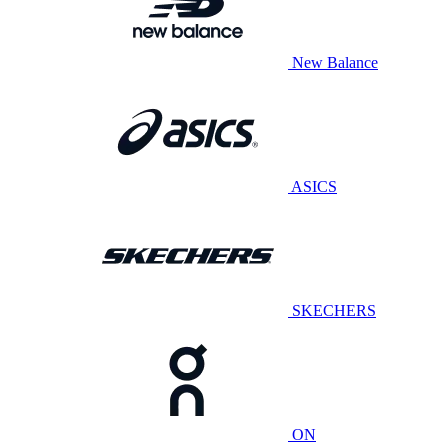
New Balance
ASICS
SKECHERS
ON