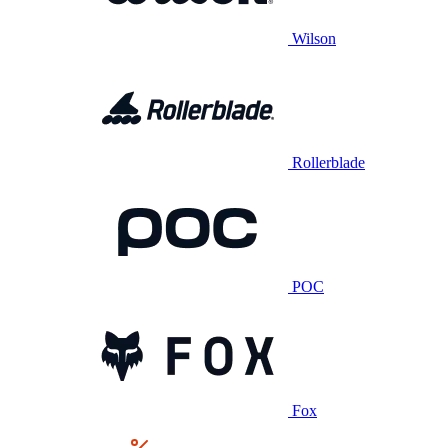
Wilson
Rollerblade
POC
Fox