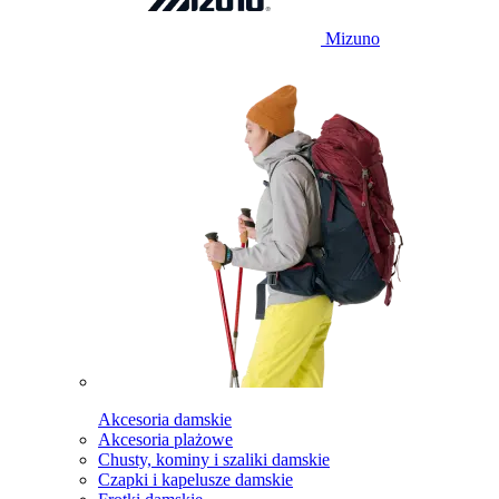
Mizuno
Akcesoria damskie
Akcesoria plażowe
Chusty, kominy i szaliki damskie
Czapki i kapelusze damskie