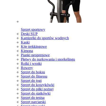
Sprzęt sportowy
Deski SUP
Kamizelki do sportów wodnych
Kaski
Kije trekkingowe
Kimona
Pianki neoprenowe
Płetwy do nurkowania i snorkelingu
Rolki i wrotki
Rowery
Sprzęt do boksu
Sprzęt do fitnessu
Sprzęt do jogi
Sprzęt do koszykówki
Sprzęt do piłki nożnej
Sprzęt do siatkówki
Sprzęt do tenisa
Sprzęt narciarski