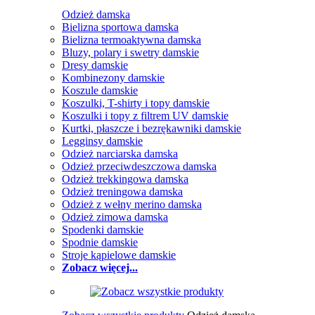
Odzież damska
Bielizna sportowa damska
Bielizna termoaktywna damska
Bluzy, polary i swetry damskie
Dresy damskie
Kombinezony damskie
Koszule damskie
Koszulki, T-shirty i topy damskie
Koszulki i topy z filtrem UV damskie
Kurtki, płaszcze i bezrękawniki damskie
Legginsy damskie
Odzież narciarska damska
Odzież przeciwdeszczowa damska
Odzież trekkingowa damska
Odzież treningowa damska
Odzież z wełny merino damska
Odzież zimowa damska
Spodenki damskie
Spodnie damskie
Stroje kąpielowe damskie
Zobacz więcej...