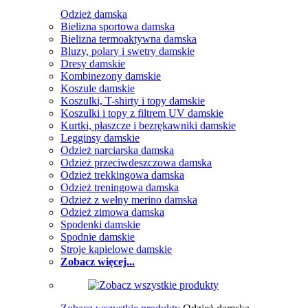
Odzież damska
Bielizna sportowa damska
Bielizna termoaktywna damska
Bluzy, polary i swetry damskie
Dresy damskie
Kombinezony damskie
Koszule damskie
Koszulki, T-shirty i topy damskie
Koszulki i topy z filtrem UV damskie
Kurtki, płaszcze i bezrękawniki damskie
Legginsy damskie
Odzież narciarska damska
Odzież przeciwdeszczowa damska
Odzież trekkingowa damska
Odzież treningowa damska
Odzież z wełny merino damska
Odzież zimowa damska
Spodenki damskie
Spodnie damskie
Stroje kąpielowe damskie
Zobacz więcej...