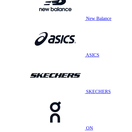
New Balance
ASICS
SKECHERS
ON