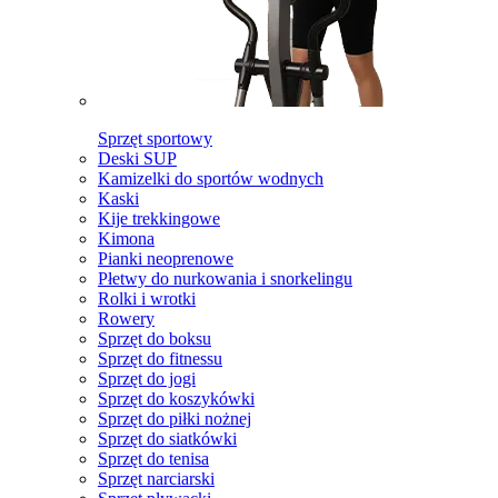
Sprzęt sportowy
Deski SUP
Kamizelki do sportów wodnych
Kaski
Kije trekkingowe
Kimona
Pianki neoprenowe
Płetwy do nurkowania i snorkelingu
Rolki i wrotki
Rowery
Sprzęt do boksu
Sprzęt do fitnessu
Sprzęt do jogi
Sprzęt do koszykówki
Sprzęt do piłki nożnej
Sprzęt do siatkówki
Sprzęt do tenisa
Sprzęt narciarski