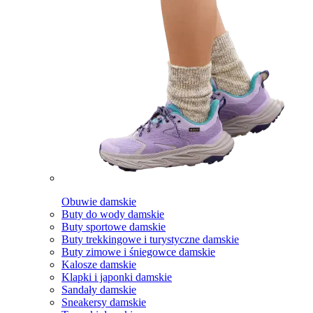
Obuwie damskie
Buty do wody damskie
Buty sportowe damskie
Buty trekkingowe i turystyczne damskie
Buty zimowe i śniegowce damskie
Kalosze damskie
Klapki i japonki damskie
Sandały damskie
Sneakersy damskie