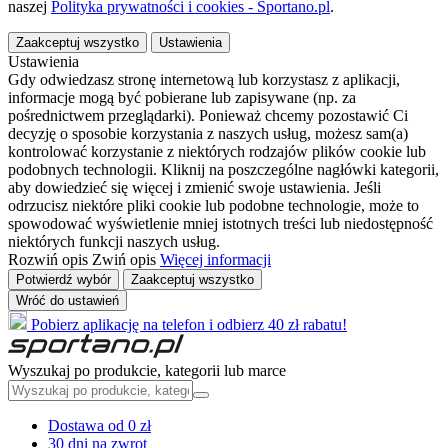
naszej
Polityka prywatności i cookies - Sportano.pl
.
Zaakceptuj wszystko
Ustawienia
Ustawienia
Gdy odwiedzasz stronę internetową lub korzystasz z aplikacji,
informacje mogą być pobierane lub zapisywane (np. za
pośrednictwem przeglądarki). Ponieważ chcemy pozostawić Ci
decyzję o sposobie korzystania z naszych usług, możesz sam(a)
kontrolować korzystanie z niektórych rodzajów plików cookie lub
podobnych technologii. Kliknij na poszczególne nagłówki kategorii,
aby dowiedzieć się więcej i zmienić swoje ustawienia. Jeśli
odrzucisz niektóre pliki cookie lub podobne technologie, może to
spowodować wyświetlenie mniej istotnych treści lub niedostępność
niektórych funkcji naszych usług.
Rozwiń opis
Zwiń opis
Więcej informacji
Potwierdź wybór
Zaakceptuj wszystko
Wróć do ustawień
Pobierz aplikację na telefon i odbierz 40 zł rabatu!
Wyszukaj po produkcie, kategorii lub marce
Dostawa od 0 zł
30 dni na zwrot