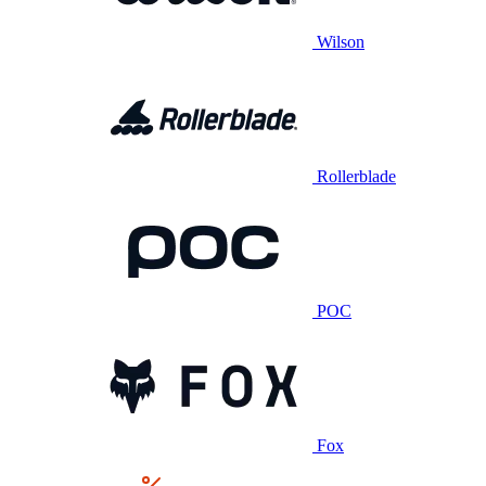
Wilson
Rollerblade
POC
Fox