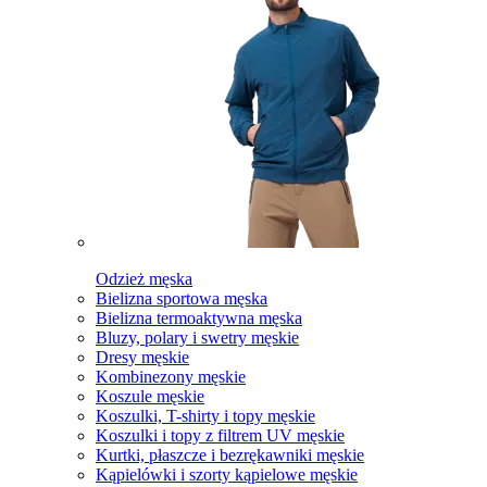
Odzież męska
Bielizna sportowa męska
Bielizna termoaktywna męska
Bluzy, polary i swetry męskie
Dresy męskie
Kombinezony męskie
Koszule męskie
Koszulki, T-shirty i topy męskie
Koszulki i topy z filtrem UV męskie
Kurtki, płaszcze i bezrękawniki męskie
Kąpielówki i szorty kąpielowe męskie