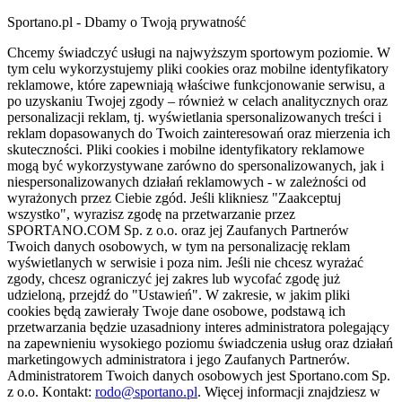
Sportano.pl - Dbamy o Twoją prywatność
Chcemy świadczyć usługi na najwyższym sportowym poziomie. W
tym celu wykorzystujemy pliki cookies oraz mobilne identyfikatory
reklamowe, które zapewniają właściwe funkcjonowanie serwisu, a
po uzyskaniu Twojej zgody – również w celach analitycznych oraz
personalizacji reklam, tj. wyświetlania spersonalizowanych treści i
reklam dopasowanych do Twoich zainteresowań oraz mierzenia ich
skuteczności. Pliki cookies i mobilne identyfikatory reklamowe
mogą być wykorzystywane zarówno do spersonalizowanych, jak i
niespersonalizowanych działań reklamowych - w zależności od
wyrażonych przez Ciebie zgód. Jeśli klikniesz "Zaakceptuj
wszystko", wyrazisz zgodę na przetwarzanie przez
SPORTANO.COM Sp. z o.o. oraz jej Zaufanych Partnerów
Twoich danych osobowych, w tym na personalizację reklam
wyświetlanych w serwisie i poza nim. Jeśli nie chcesz wyrażać
zgody, chcesz ograniczyć jej zakres lub wycofać zgodę już
udzieloną, przejdź do "Ustawień". W zakresie, w jakim pliki
cookies będą zawierały Twoje dane osobowe, podstawą ich
przetwarzania będzie uzasadniony interes administratora polegający
na zapewnieniu wysokiego poziomu świadczenia usług oraz działań
marketingowych administratora i jego Zaufanych Partnerów.
Administratorem Twoich danych osobowych jest Sportano.com Sp.
z o.o. Kontakt:
rodo@sportano.pl
. Więcej informacji znajdziesz w