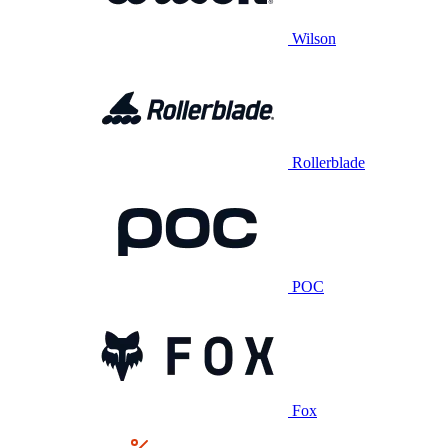
Wilson
Rollerblade
POC
Fox