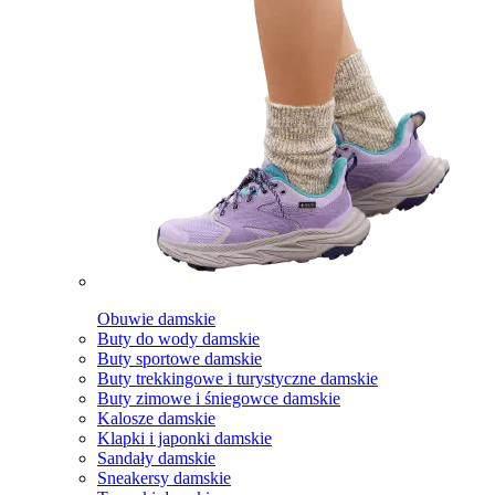
Obuwie damskie
Buty do wody damskie
Buty sportowe damskie
Buty trekkingowe i turystyczne damskie
Buty zimowe i śniegowce damskie
Kalosze damskie
Klapki i japonki damskie
Sandały damskie
Sneakersy damskie