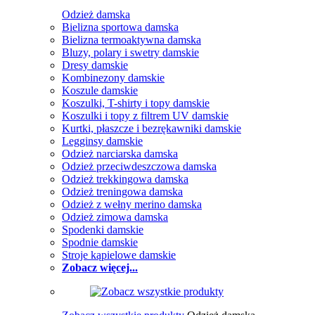
Odzież damska
Bielizna sportowa damska
Bielizna termoaktywna damska
Bluzy, polary i swetry damskie
Dresy damskie
Kombinezony damskie
Koszule damskie
Koszulki, T-shirty i topy damskie
Koszulki i topy z filtrem UV damskie
Kurtki, płaszcze i bezrękawniki damskie
Legginsy damskie
Odzież narciarska damska
Odzież przeciwdeszczowa damska
Odzież trekkingowa damska
Odzież treningowa damska
Odzież z wełny merino damska
Odzież zimowa damska
Spodenki damskie
Spodnie damskie
Stroje kąpielowe damskie
Zobacz więcej...