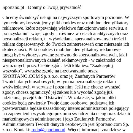
Sportano.pl - Dbamy o Twoją prywatność
Chcemy świadczyć usługi na najwyższym sportowym poziomie. W
tym celu wykorzystujemy pliki cookies oraz mobilne identyfikatory
reklamowe, które zapewniają właściwe funkcjonowanie serwisu, a
po uzyskaniu Twojej zgody – również w celach analitycznych oraz
personalizacji reklam, tj. wyświetlania spersonalizowanych treści i
reklam dopasowanych do Twoich zainteresowań oraz mierzenia ich
skuteczności. Pliki cookies i mobilne identyfikatory reklamowe
mogą być wykorzystywane zarówno do spersonalizowanych, jak i
niespersonalizowanych działań reklamowych - w zależności od
wyrażonych przez Ciebie zgód. Jeśli klikniesz "Zaakceptuj
wszystko", wyrazisz zgodę na przetwarzanie przez
SPORTANO.COM Sp. z o.o. oraz jej Zaufanych Partnerów
Twoich danych osobowych, w tym na personalizację reklam
wyświetlanych w serwisie i poza nim. Jeśli nie chcesz wyrażać
zgody, chcesz ograniczyć jej zakres lub wycofać zgodę już
udzieloną, przejdź do "Ustawień". W zakresie, w jakim pliki
cookies będą zawierały Twoje dane osobowe, podstawą ich
przetwarzania będzie uzasadniony interes administratora polegający
na zapewnieniu wysokiego poziomu świadczenia usług oraz działań
marketingowych administratora i jego Zaufanych Partnerów.
Administratorem Twoich danych osobowych jest Sportano.com Sp.
z o.o. Kontakt:
rodo@sportano.pl
. Więcej informacji znajdziesz w