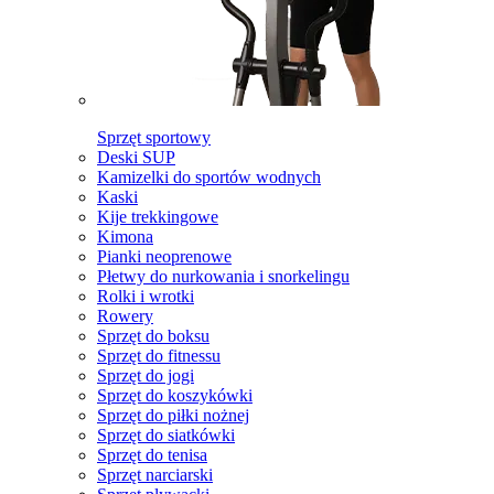
Sprzęt sportowy
Deski SUP
Kamizelki do sportów wodnych
Kaski
Kije trekkingowe
Kimona
Pianki neoprenowe
Płetwy do nurkowania i snorkelingu
Rolki i wrotki
Rowery
Sprzęt do boksu
Sprzęt do fitnessu
Sprzęt do jogi
Sprzęt do koszykówki
Sprzęt do piłki nożnej
Sprzęt do siatkówki
Sprzęt do tenisa
Sprzęt narciarski