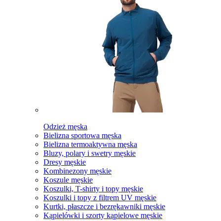
Odzież męska
Bielizna sportowa męska
Bielizna termoaktywna męska
Bluzy, polary i swetry męskie
Dresy męskie
Kombinezony męskie
Koszule męskie
Koszulki, T-shirty i topy męskie
Koszulki i topy z filtrem UV męskie
Kurtki, płaszcze i bezrękawniki męskie
Kąpielówki i szorty kąpielowe męskie