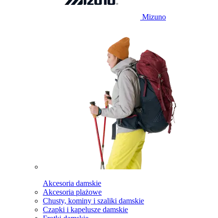
Mizuno
Akcesoria damskie
Akcesoria plażowe
Chusty, kominy i szaliki damskie
Czapki i kapelusze damskie