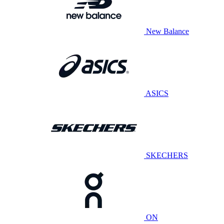
New Balance
ASICS
SKECHERS
ON