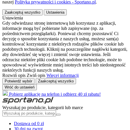
naszej
Polityka prywatności i cookies - Sportano.pl
.
Zaakceptuj wszystko
Ustawienia
Ustawienia
Gdy odwiedzasz stronę internetową lub korzystasz z aplikacji,
informacje mogą być pobierane lub zapisywane (np. za
pośrednictwem przeglądarki). Ponieważ chcemy pozostawić Ci
decyzję o sposobie korzystania z naszych usług, możesz sam(a)
kontrolować korzystanie z niektórych rodzajów plików cookie lub
podobnych technologii. Kliknij na poszczególne nagłówki kategorii,
aby dowiedzieć się więcej i zmienić swoje ustawienia. Jeśli
odrzucisz niektóre pliki cookie lub podobne technologie, może to
spowodować wyświetlenie mniej istotnych treści lub niedostępność
niektórych funkcji naszych usług.
Rozwiń opis
Zwiń opis
Więcej informacji
Potwierdź wybór
Zaakceptuj wszystko
Wróć do ustawień
Pobierz aplikację na telefon i odbierz 40 zł rabatu!
Wyszukaj po produkcie, kategorii lub marce
Dostawa od 0 zł
30 dni na zwrot