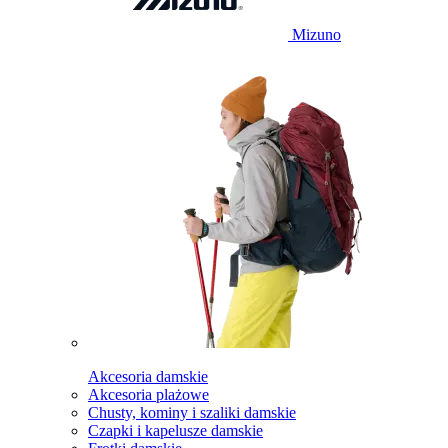
Mizuno
Akcesoria damskie
Akcesoria plażowe
Chusty, kominy i szaliki damskie
Czapki i kapelusze damskie