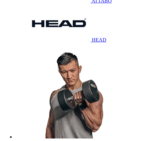
ATTABO
HEAD