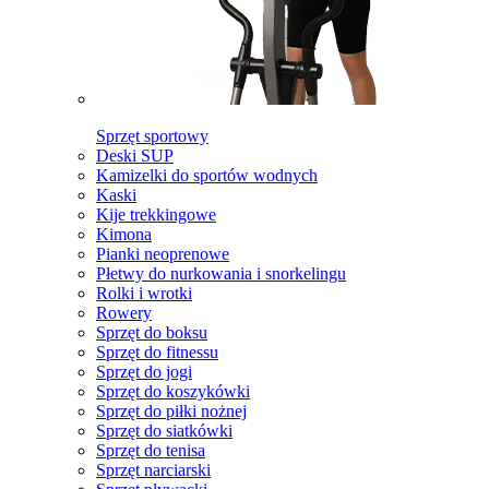
Sprzęt sportowy
Deski SUP
Kamizelki do sportów wodnych
Kaski
Kije trekkingowe
Kimona
Pianki neoprenowe
Płetwy do nurkowania i snorkelingu
Rolki i wrotki
Rowery
Sprzęt do boksu
Sprzęt do fitnessu
Sprzęt do jogi
Sprzęt do koszykówki
Sprzęt do piłki nożnej
Sprzęt do siatkówki
Sprzęt do tenisa
Sprzęt narciarski