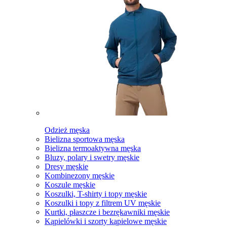
Odzież męska
Bielizna sportowa męska
Bielizna termoaktywna męska
Bluzy, polary i swetry męskie
Dresy męskie
Kombinezony męskie
Koszule męskie
Koszulki, T-shirty i topy męskie
Koszulki i topy z filtrem UV męskie
Kurtki, płaszcze i bezrękawniki męskie
Kąpielówki i szorty kąpielowe męskie