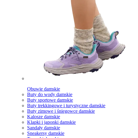
Obuwie damskie
Buty do wody damskie
Buty sportowe damskie
Buty trekkingowe i turystyczne damskie
Buty zimowe i śniegowce damskie
Kalosze damskie
Klapki i japonki damskie
Sandały damskie
Sneakersy damskie