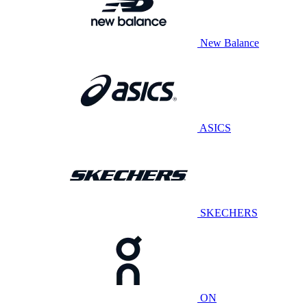
New Balance
ASICS
SKECHERS
ON