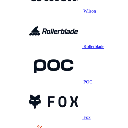
Wilson
Rollerblade
POC
Fox