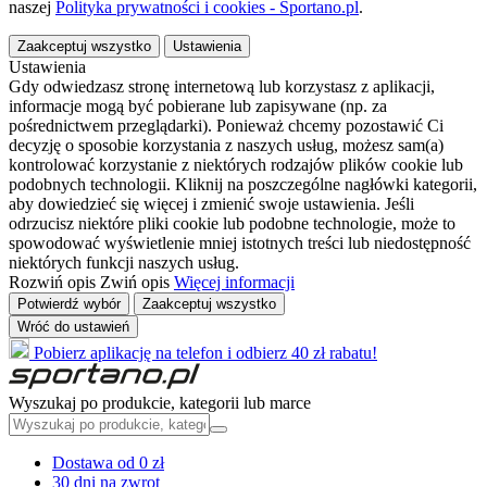
naszej
Polityka prywatności i cookies - Sportano.pl
.
Zaakceptuj wszystko
Ustawienia
Ustawienia
Gdy odwiedzasz stronę internetową lub korzystasz z aplikacji,
informacje mogą być pobierane lub zapisywane (np. za
pośrednictwem przeglądarki). Ponieważ chcemy pozostawić Ci
decyzję o sposobie korzystania z naszych usług, możesz sam(a)
kontrolować korzystanie z niektórych rodzajów plików cookie lub
podobnych technologii. Kliknij na poszczególne nagłówki kategorii,
aby dowiedzieć się więcej i zmienić swoje ustawienia. Jeśli
odrzucisz niektóre pliki cookie lub podobne technologie, może to
spowodować wyświetlenie mniej istotnych treści lub niedostępność
niektórych funkcji naszych usług.
Rozwiń opis
Zwiń opis
Więcej informacji
Potwierdź wybór
Zaakceptuj wszystko
Wróć do ustawień
Pobierz aplikację na telefon i odbierz 40 zł rabatu!
Wyszukaj po produkcie, kategorii lub marce
Dostawa od 0 zł
30 dni na zwrot