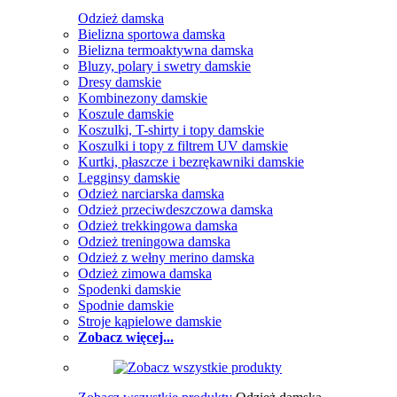
Odzież damska
Bielizna sportowa damska
Bielizna termoaktywna damska
Bluzy, polary i swetry damskie
Dresy damskie
Kombinezony damskie
Koszule damskie
Koszulki, T-shirty i topy damskie
Koszulki i topy z filtrem UV damskie
Kurtki, płaszcze i bezrękawniki damskie
Legginsy damskie
Odzież narciarska damska
Odzież przeciwdeszczowa damska
Odzież trekkingowa damska
Odzież treningowa damska
Odzież z wełny merino damska
Odzież zimowa damska
Spodenki damskie
Spodnie damskie
Stroje kąpielowe damskie
Zobacz więcej...