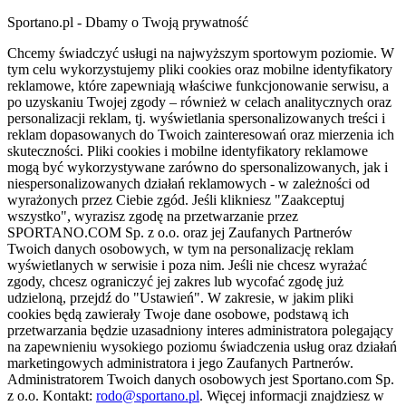
Sportano.pl - Dbamy o Twoją prywatność
Chcemy świadczyć usługi na najwyższym sportowym poziomie. W
tym celu wykorzystujemy pliki cookies oraz mobilne identyfikatory
reklamowe, które zapewniają właściwe funkcjonowanie serwisu, a
po uzyskaniu Twojej zgody – również w celach analitycznych oraz
personalizacji reklam, tj. wyświetlania spersonalizowanych treści i
reklam dopasowanych do Twoich zainteresowań oraz mierzenia ich
skuteczności. Pliki cookies i mobilne identyfikatory reklamowe
mogą być wykorzystywane zarówno do spersonalizowanych, jak i
niespersonalizowanych działań reklamowych - w zależności od
wyrażonych przez Ciebie zgód. Jeśli klikniesz "Zaakceptuj
wszystko", wyrazisz zgodę na przetwarzanie przez
SPORTANO.COM Sp. z o.o. oraz jej Zaufanych Partnerów
Twoich danych osobowych, w tym na personalizację reklam
wyświetlanych w serwisie i poza nim. Jeśli nie chcesz wyrażać
zgody, chcesz ograniczyć jej zakres lub wycofać zgodę już
udzieloną, przejdź do "Ustawień". W zakresie, w jakim pliki
cookies będą zawierały Twoje dane osobowe, podstawą ich
przetwarzania będzie uzasadniony interes administratora polegający
na zapewnieniu wysokiego poziomu świadczenia usług oraz działań
marketingowych administratora i jego Zaufanych Partnerów.
Administratorem Twoich danych osobowych jest Sportano.com Sp.
z o.o. Kontakt:
rodo@sportano.pl
. Więcej informacji znajdziesz w