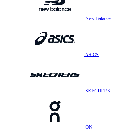
New Balance
ASICS
SKECHERS
ON