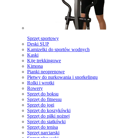
Sprzęt sportowy
Deski SUP
Kamizelki do sportów wodnych
Kaski
Kije trekkingowe
Kimona
Pianki neoprenowe
Płetwy do nurkowania i snorkelingu
Rolki i wrotki
Rowery
Sprzęt do boksu
Sprzęt do fitnessu
Sprzęt do jogi
Sprzęt do koszykówki
Sprzęt do piłki nożnej
Sprzęt do siatkówki
Sprzęt do tenisa
Sprzęt narciarski