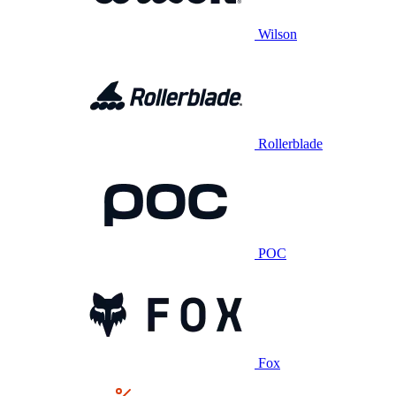
Wilson
Rollerblade
POC
Fox