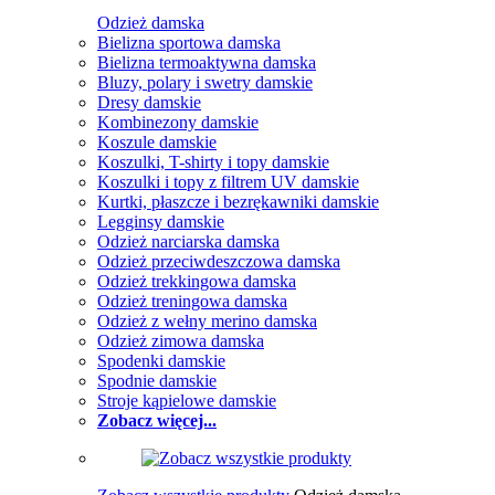
Odzież damska
Bielizna sportowa damska
Bielizna termoaktywna damska
Bluzy, polary i swetry damskie
Dresy damskie
Kombinezony damskie
Koszule damskie
Koszulki, T-shirty i topy damskie
Koszulki i topy z filtrem UV damskie
Kurtki, płaszcze i bezrękawniki damskie
Legginsy damskie
Odzież narciarska damska
Odzież przeciwdeszczowa damska
Odzież trekkingowa damska
Odzież treningowa damska
Odzież z wełny merino damska
Odzież zimowa damska
Spodenki damskie
Spodnie damskie
Stroje kąpielowe damskie
Zobacz więcej...