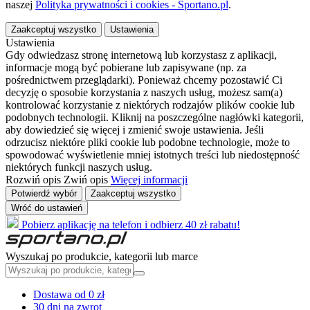
naszej
Polityka prywatności i cookies - Sportano.pl
.
Zaakceptuj wszystko
Ustawienia
Ustawienia
Gdy odwiedzasz stronę internetową lub korzystasz z aplikacji,
informacje mogą być pobierane lub zapisywane (np. za
pośrednictwem przeglądarki). Ponieważ chcemy pozostawić Ci
decyzję o sposobie korzystania z naszych usług, możesz sam(a)
kontrolować korzystanie z niektórych rodzajów plików cookie lub
podobnych technologii. Kliknij na poszczególne nagłówki kategorii,
aby dowiedzieć się więcej i zmienić swoje ustawienia. Jeśli
odrzucisz niektóre pliki cookie lub podobne technologie, może to
spowodować wyświetlenie mniej istotnych treści lub niedostępność
niektórych funkcji naszych usług.
Rozwiń opis
Zwiń opis
Więcej informacji
Potwierdź wybór
Zaakceptuj wszystko
Wróć do ustawień
Pobierz aplikację na telefon i odbierz 40 zł rabatu!
Wyszukaj po produkcie, kategorii lub marce
Dostawa od 0 zł
30 dni na zwrot