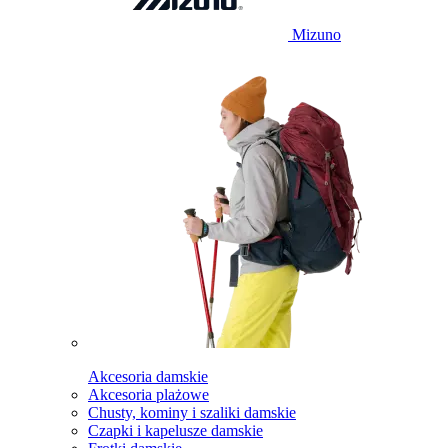
Mizuno
Akcesoria damskie
Akcesoria plażowe
Chusty, kominy i szaliki damskie
Czapki i kapelusze damskie