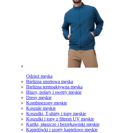
Odzież męska
Bielizna sportowa męska
Bielizna termoaktywna męska
Bluzy, polary i swetry męskie
Dresy męskie
Kombinezony męskie
Koszule męskie
Koszulki, T-shirty i topy męskie
Koszulki i topy z filtrem UV męskie
Kurtki, płaszcze i bezrękawniki męskie
Kąpielówki i szorty kąpielowe męskie