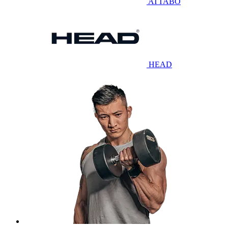
ATTABO
HEAD