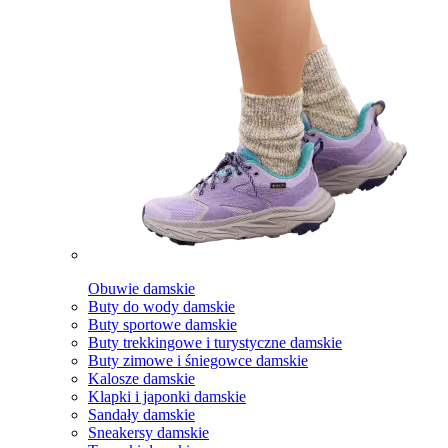
Obuwie damskie
Buty do wody damskie
Buty sportowe damskie
Buty trekkingowe i turystyczne damskie
Buty zimowe i śniegowce damskie
Kalosze damskie
Klapki i japonki damskie
Sandały damskie
Sneakersy damskie