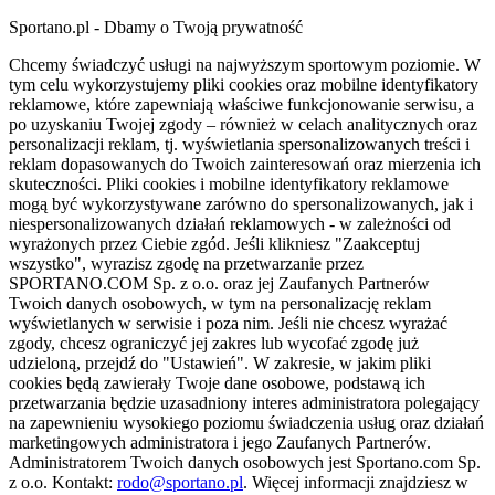
Sportano.pl - Dbamy o Twoją prywatność
Chcemy świadczyć usługi na najwyższym sportowym poziomie. W
tym celu wykorzystujemy pliki cookies oraz mobilne identyfikatory
reklamowe, które zapewniają właściwe funkcjonowanie serwisu, a
po uzyskaniu Twojej zgody – również w celach analitycznych oraz
personalizacji reklam, tj. wyświetlania spersonalizowanych treści i
reklam dopasowanych do Twoich zainteresowań oraz mierzenia ich
skuteczności. Pliki cookies i mobilne identyfikatory reklamowe
mogą być wykorzystywane zarówno do spersonalizowanych, jak i
niespersonalizowanych działań reklamowych - w zależności od
wyrażonych przez Ciebie zgód. Jeśli klikniesz "Zaakceptuj
wszystko", wyrazisz zgodę na przetwarzanie przez
SPORTANO.COM Sp. z o.o. oraz jej Zaufanych Partnerów
Twoich danych osobowych, w tym na personalizację reklam
wyświetlanych w serwisie i poza nim. Jeśli nie chcesz wyrażać
zgody, chcesz ograniczyć jej zakres lub wycofać zgodę już
udzieloną, przejdź do "Ustawień". W zakresie, w jakim pliki
cookies będą zawierały Twoje dane osobowe, podstawą ich
przetwarzania będzie uzasadniony interes administratora polegający
na zapewnieniu wysokiego poziomu świadczenia usług oraz działań
marketingowych administratora i jego Zaufanych Partnerów.
Administratorem Twoich danych osobowych jest Sportano.com Sp.
z o.o. Kontakt:
rodo@sportano.pl
. Więcej informacji znajdziesz w