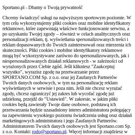
Sportano.pl - Dbamy o Twoją prywatność
Chcemy świadczyć usługi na najwyższym sportowym poziomie. W
tym celu wykorzystujemy pliki cookies oraz mobilne identyfikatory
reklamowe, które zapewniają właściwe funkcjonowanie serwisu, a
po uzyskaniu Twojej zgody – również w celach analitycznych oraz
personalizacji reklam, tj. wyświetlania spersonalizowanych treści i
reklam dopasowanych do Twoich zainteresowań oraz mierzenia ich
skuteczności. Pliki cookies i mobilne identyfikatory reklamowe
mogą być wykorzystywane zarówno do spersonalizowanych, jak i
niespersonalizowanych działań reklamowych - w zależności od
wyrażonych przez Ciebie zgód. Jeśli klikniesz "Zaakceptuj
wszystko", wyrazisz zgodę na przetwarzanie przez
SPORTANO.COM Sp. z o.o. oraz jej Zaufanych Partnerów
Twoich danych osobowych, w tym na personalizację reklam
wyświetlanych w serwisie i poza nim. Jeśli nie chcesz wyrażać
zgody, chcesz ograniczyć jej zakres lub wycofać zgodę już
udzieloną, przejdź do "Ustawień". W zakresie, w jakim pliki
cookies będą zawierały Twoje dane osobowe, podstawą ich
przetwarzania będzie uzasadniony interes administratora polegający
na zapewnieniu wysokiego poziomu świadczenia usług oraz działań
marketingowych administratora i jego Zaufanych Partnerów.
Administratorem Twoich danych osobowych jest Sportano.com Sp.
z o.o. Kontakt:
rodo@sportano.pl
. Więcej informacji znajdziesz w