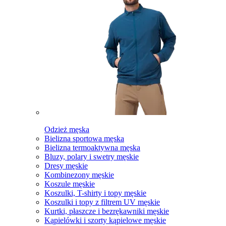
Odzież męska
Bielizna sportowa męska
Bielizna termoaktywna męska
Bluzy, polary i swetry męskie
Dresy męskie
Kombinezony męskie
Koszule męskie
Koszulki, T-shirty i topy męskie
Koszulki i topy z filtrem UV męskie
Kurtki, płaszcze i bezrękawniki męskie
Kąpielówki i szorty kąpielowe męskie