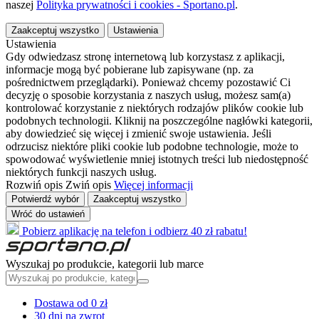
naszej
Polityka prywatności i cookies - Sportano.pl
.
Zaakceptuj wszystko
Ustawienia
Ustawienia
Gdy odwiedzasz stronę internetową lub korzystasz z aplikacji,
informacje mogą być pobierane lub zapisywane (np. za
pośrednictwem przeglądarki). Ponieważ chcemy pozostawić Ci
decyzję o sposobie korzystania z naszych usług, możesz sam(a)
kontrolować korzystanie z niektórych rodzajów plików cookie lub
podobnych technologii. Kliknij na poszczególne nagłówki kategorii,
aby dowiedzieć się więcej i zmienić swoje ustawienia. Jeśli
odrzucisz niektóre pliki cookie lub podobne technologie, może to
spowodować wyświetlenie mniej istotnych treści lub niedostępność
niektórych funkcji naszych usług.
Rozwiń opis
Zwiń opis
Więcej informacji
Potwierdź wybór
Zaakceptuj wszystko
Wróć do ustawień
Pobierz aplikację na telefon i odbierz 40 zł rabatu!
Wyszukaj po produkcie, kategorii lub marce
Dostawa od 0 zł
30 dni na zwrot