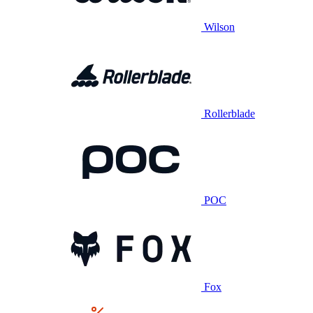
Wilson
Rollerblade
POC
Fox