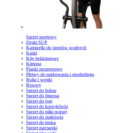
Sprzęt sportowy
Deski SUP
Kamizelki do sportów wodnych
Kaski
Kije trekkingowe
Kimona
Pianki neoprenowe
Płetwy do nurkowania i snorkelingu
Rolki i wrotki
Rowery
Sprzęt do boksu
Sprzęt do fitnessu
Sprzęt do jogi
Sprzęt do koszykówki
Sprzęt do piłki nożnej
Sprzęt do siatkówki
Sprzęt do tenisa
Sprzęt narciarski