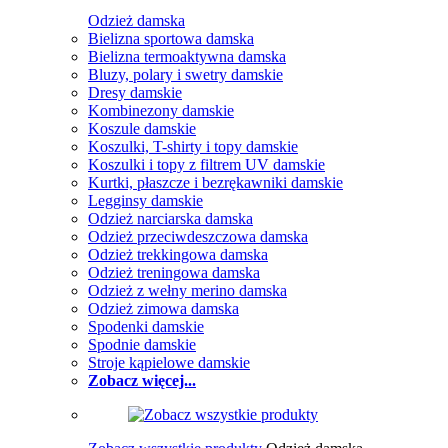
Odzież damska
Bielizna sportowa damska
Bielizna termoaktywna damska
Bluzy, polary i swetry damskie
Dresy damskie
Kombinezony damskie
Koszule damskie
Koszulki, T-shirty i topy damskie
Koszulki i topy z filtrem UV damskie
Kurtki, płaszcze i bezrękawniki damskie
Legginsy damskie
Odzież narciarska damska
Odzież przeciwdeszczowa damska
Odzież trekkingowa damska
Odzież treningowa damska
Odzież z wełny merino damska
Odzież zimowa damska
Spodenki damskie
Spodnie damskie
Stroje kąpielowe damskie
Zobacz więcej...