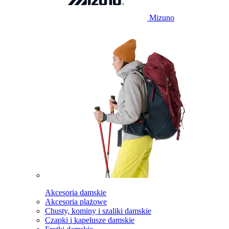
Mizuno
Akcesoria damskie
Akcesoria plażowe
Chusty, kominy i szaliki damskie
Czapki i kapelusze damskie