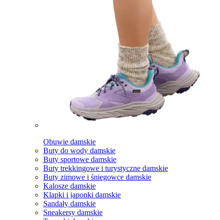
Obuwie damskie
Buty do wody damskie
Buty sportowe damskie
Buty trekkingowe i turystyczne damskie
Buty zimowe i śniegowce damskie
Kalosze damskie
Klapki i japonki damskie
Sandały damskie
Sneakersy damskie