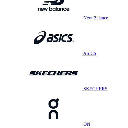
New Balance
ASICS
SKECHERS
ON