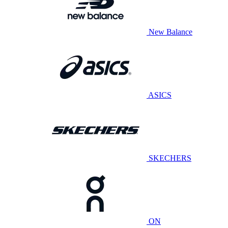
New Balance
ASICS
SKECHERS
ON