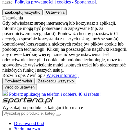
naszej
Polityka prywatności i cookies - Sportano.pl
.
Zaakceptuj wszystko
Ustawienia
Ustawienia
Gdy odwiedzasz stronę internetową lub korzystasz z aplikacji,
informacje mogą być pobierane lub zapisywane (np. za
pośrednictwem przeglądarki). Ponieważ chcemy pozostawić Ci
decyzję o sposobie korzystania z naszych usług, możesz sam(a)
kontrolować korzystanie z niektórych rodzajów plików cookie lub
podobnych technologii. Kliknij na poszczególne nagłówki kategorii,
aby dowiedzieć się więcej i zmienić swoje ustawienia. Jeśli
odrzucisz niektóre pliki cookie lub podobne technologie, może to
spowodować wyświetlenie mniej istotnych treści lub niedostępność
niektórych funkcji naszych usług.
Rozwiń opis
Zwiń opis
Więcej informacji
Potwierdź wybór
Zaakceptuj wszystko
Wróć do ustawień
Pobierz aplikację na telefon i odbierz 40 zł rabatu!
Wyszukaj po produkcie, kategorii lub marce
Dostawa od 0 zł
30 dni na zwrot