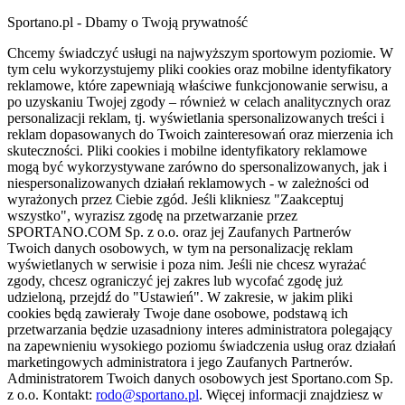
Sportano.pl - Dbamy o Twoją prywatność
Chcemy świadczyć usługi na najwyższym sportowym poziomie. W
tym celu wykorzystujemy pliki cookies oraz mobilne identyfikatory
reklamowe, które zapewniają właściwe funkcjonowanie serwisu, a
po uzyskaniu Twojej zgody – również w celach analitycznych oraz
personalizacji reklam, tj. wyświetlania spersonalizowanych treści i
reklam dopasowanych do Twoich zainteresowań oraz mierzenia ich
skuteczności. Pliki cookies i mobilne identyfikatory reklamowe
mogą być wykorzystywane zarówno do spersonalizowanych, jak i
niespersonalizowanych działań reklamowych - w zależności od
wyrażonych przez Ciebie zgód. Jeśli klikniesz "Zaakceptuj
wszystko", wyrazisz zgodę na przetwarzanie przez
SPORTANO.COM Sp. z o.o. oraz jej Zaufanych Partnerów
Twoich danych osobowych, w tym na personalizację reklam
wyświetlanych w serwisie i poza nim. Jeśli nie chcesz wyrażać
zgody, chcesz ograniczyć jej zakres lub wycofać zgodę już
udzieloną, przejdź do "Ustawień". W zakresie, w jakim pliki
cookies będą zawierały Twoje dane osobowe, podstawą ich
przetwarzania będzie uzasadniony interes administratora polegający
na zapewnieniu wysokiego poziomu świadczenia usług oraz działań
marketingowych administratora i jego Zaufanych Partnerów.
Administratorem Twoich danych osobowych jest Sportano.com Sp.
z o.o. Kontakt:
rodo@sportano.pl
. Więcej informacji znajdziesz w