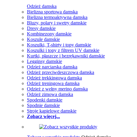
Odzież damska
Bielizna sportowa damska
Bielizna termoaktywna damska
Bluzy, polary i swetry damskie
Dresy damskie
Kombinezony damskie
Koszule damskie
Koszulki, T-shirty i topy damskie
Koszulki i topy z filtrem UV damskie
Kurtki, płaszcze i bezrękawniki damskie
Legginsy damskie
Odzież narciarska damska
Odzież przeciwdeszczowa damska
Odzież trekkingowa damska
Odzież treningowa damska
Odzież z wełny merino damska
Odzież zimowa damska
Spodenki damskie
Spodnie damskie
Stroje kąpielowe damskie
Zobacz więcej...