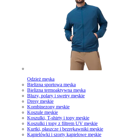
Odzież męska
Bielizna sportowa męska
Bielizna termoaktywna męska
Bluzy, polary i swetry męskie
Dresy męskie
Kombinezony męskie
Koszule męskie
Koszulki, T-shirty i topy męskie
Koszulki i topy z filtrem UV męskie
Kurtki, płaszcze i bezrękawniki męskie
Kąpielówki i szorty kąpielowe męskie