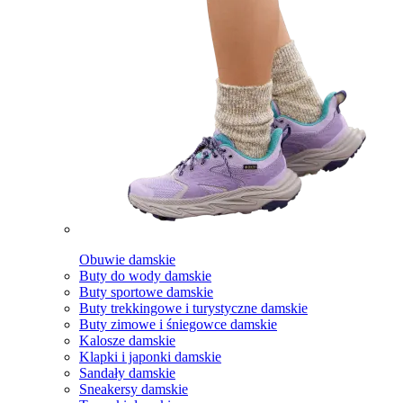
Obuwie damskie
Buty do wody damskie
Buty sportowe damskie
Buty trekkingowe i turystyczne damskie
Buty zimowe i śniegowce damskie
Kalosze damskie
Klapki i japonki damskie
Sandały damskie
Sneakersy damskie