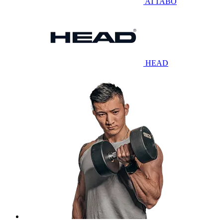
ATTABO
HEAD