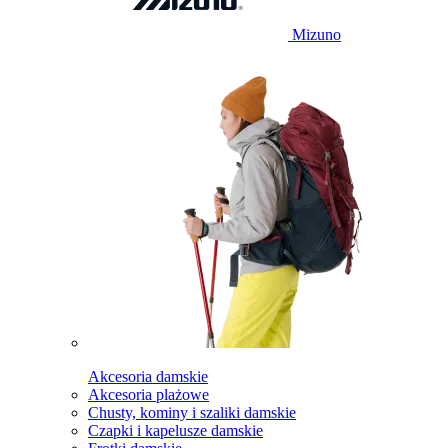
Mizuno
Akcesoria damskie
Akcesoria plażowe
Chusty, kominy i szaliki damskie
Czapki i kapelusze damskie