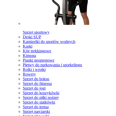
Sprzęt sportowy
Deski SUP
Kamizelki do sportów wodnych
Kaski
Kije trekkingowe
Kimona
Pianki neoprenowe
Płetwy do nurkowania i snorkelingu
Rolki i wrotki
Rowery
Sprzęt do boksu
Sprzęt do fitnessu
Sprzęt do jogi
Sprzęt do koszykówki
Sprzęt do piłki nożnej
Sprzęt do siatkówki
Sprzęt do tenisa
Sprzęt narciarski