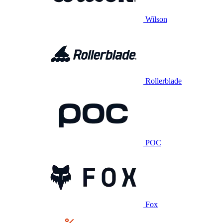
Wilson
Rollerblade
POC
Fox