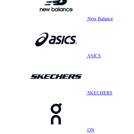
New Balance
ASICS
SKECHERS
ON