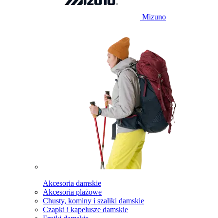
Mizuno
Akcesoria damskie
Akcesoria plażowe
Chusty, kominy i szaliki damskie
Czapki i kapelusze damskie