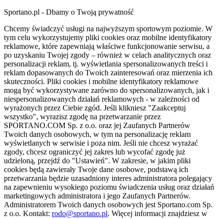
Sportano.pl - Dbamy o Twoją prywatność
Chcemy świadczyć usługi na najwyższym sportowym poziomie. W
tym celu wykorzystujemy pliki cookies oraz mobilne identyfikatory
reklamowe, które zapewniają właściwe funkcjonowanie serwisu, a
po uzyskaniu Twojej zgody – również w celach analitycznych oraz
personalizacji reklam, tj. wyświetlania spersonalizowanych treści i
reklam dopasowanych do Twoich zainteresowań oraz mierzenia ich
skuteczności. Pliki cookies i mobilne identyfikatory reklamowe
mogą być wykorzystywane zarówno do spersonalizowanych, jak i
niespersonalizowanych działań reklamowych - w zależności od
wyrażonych przez Ciebie zgód. Jeśli klikniesz "Zaakceptuj
wszystko", wyrazisz zgodę na przetwarzanie przez
SPORTANO.COM Sp. z o.o. oraz jej Zaufanych Partnerów
Twoich danych osobowych, w tym na personalizację reklam
wyświetlanych w serwisie i poza nim. Jeśli nie chcesz wyrażać
zgody, chcesz ograniczyć jej zakres lub wycofać zgodę już
udzieloną, przejdź do "Ustawień". W zakresie, w jakim pliki
cookies będą zawierały Twoje dane osobowe, podstawą ich
przetwarzania będzie uzasadniony interes administratora polegający
na zapewnieniu wysokiego poziomu świadczenia usług oraz działań
marketingowych administratora i jego Zaufanych Partnerów.
Administratorem Twoich danych osobowych jest Sportano.com Sp.
z o.o. Kontakt:
rodo@sportano.pl
. Więcej informacji znajdziesz w