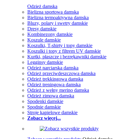
Odzież damska
Bielizna sportowa damska
Bielizna termoaktywna damska
Bluzy, polary i swetry damskie
Dresy damskie
Kombinezony damskie
Koszule damskie
Koszulki, T-shirty i topy damskie
Koszulki i topy z filtrem UV damskie
Kurtki, płaszcze i bezrękawniki damskie
Legginsy damskie
Odzież narciarska damska
Odzież przeciwdeszczowa damska
Odzież trekkingowa damska
Odzież treningowa damska
Odzież z wełny merino damska
Odzież zimowa damska
Spodenki damskie
Spodnie damskie
Stroje kąpielowe damskie
Zobacz więcej...