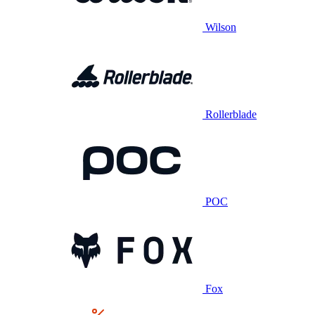
Wilson
Rollerblade
POC
Fox