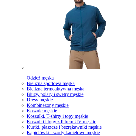
Odzież męska
Bielizna sportowa męska
Bielizna termoaktywna męska
Bluzy, polary i swetry męskie
Dresy męskie
Kombinezony męskie
Koszule męskie
Koszulki, T-shirty i topy męskie
Koszulki i topy z filtrem UV męskie
Kurtki, płaszcze i bezrękawniki męskie
Kąpielówki i szorty kąpielowe męskie