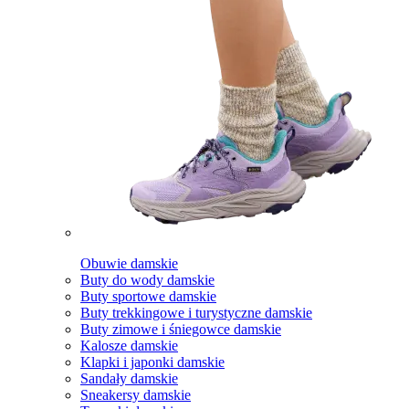
Obuwie damskie
Buty do wody damskie
Buty sportowe damskie
Buty trekkingowe i turystyczne damskie
Buty zimowe i śniegowce damskie
Kalosze damskie
Klapki i japonki damskie
Sandały damskie
Sneakersy damskie