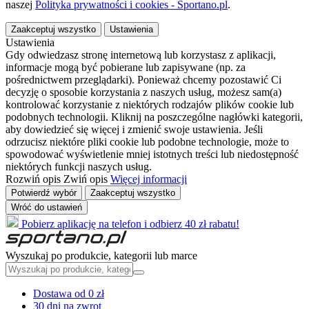
naszej
Polityka prywatności i cookies - Sportano.pl
.
Zaakceptuj wszystko
Ustawienia
Ustawienia
Gdy odwiedzasz stronę internetową lub korzystasz z aplikacji,
informacje mogą być pobierane lub zapisywane (np. za
pośrednictwem przeglądarki). Ponieważ chcemy pozostawić Ci
decyzję o sposobie korzystania z naszych usług, możesz sam(a)
kontrolować korzystanie z niektórych rodzajów plików cookie lub
podobnych technologii. Kliknij na poszczególne nagłówki kategorii,
aby dowiedzieć się więcej i zmienić swoje ustawienia. Jeśli
odrzucisz niektóre pliki cookie lub podobne technologie, może to
spowodować wyświetlenie mniej istotnych treści lub niedostępność
niektórych funkcji naszych usług.
Rozwiń opis
Zwiń opis
Więcej informacji
Potwierdź wybór
Zaakceptuj wszystko
Wróć do ustawień
Pobierz aplikację na telefon i odbierz 40 zł rabatu!
Wyszukaj po produkcie, kategorii lub marce
Dostawa od 0 zł
30 dni na zwrot