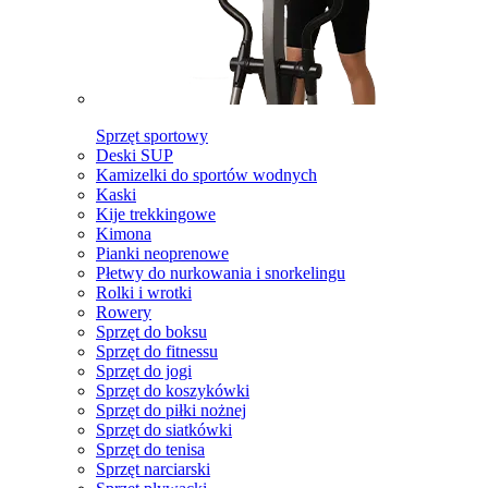
Sprzęt sportowy
Deski SUP
Kamizelki do sportów wodnych
Kaski
Kije trekkingowe
Kimona
Pianki neoprenowe
Płetwy do nurkowania i snorkelingu
Rolki i wrotki
Rowery
Sprzęt do boksu
Sprzęt do fitnessu
Sprzęt do jogi
Sprzęt do koszykówki
Sprzęt do piłki nożnej
Sprzęt do siatkówki
Sprzęt do tenisa
Sprzęt narciarski