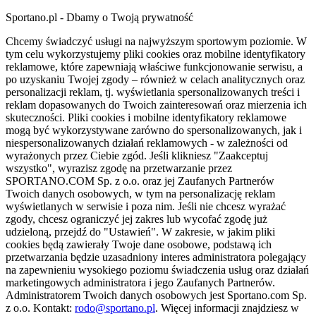
Sportano.pl - Dbamy o Twoją prywatność
Chcemy świadczyć usługi na najwyższym sportowym poziomie. W
tym celu wykorzystujemy pliki cookies oraz mobilne identyfikatory
reklamowe, które zapewniają właściwe funkcjonowanie serwisu, a
po uzyskaniu Twojej zgody – również w celach analitycznych oraz
personalizacji reklam, tj. wyświetlania spersonalizowanych treści i
reklam dopasowanych do Twoich zainteresowań oraz mierzenia ich
skuteczności. Pliki cookies i mobilne identyfikatory reklamowe
mogą być wykorzystywane zarówno do spersonalizowanych, jak i
niespersonalizowanych działań reklamowych - w zależności od
wyrażonych przez Ciebie zgód. Jeśli klikniesz "Zaakceptuj
wszystko", wyrazisz zgodę na przetwarzanie przez
SPORTANO.COM Sp. z o.o. oraz jej Zaufanych Partnerów
Twoich danych osobowych, w tym na personalizację reklam
wyświetlanych w serwisie i poza nim. Jeśli nie chcesz wyrażać
zgody, chcesz ograniczyć jej zakres lub wycofać zgodę już
udzieloną, przejdź do "Ustawień". W zakresie, w jakim pliki
cookies będą zawierały Twoje dane osobowe, podstawą ich
przetwarzania będzie uzasadniony interes administratora polegający
na zapewnieniu wysokiego poziomu świadczenia usług oraz działań
marketingowych administratora i jego Zaufanych Partnerów.
Administratorem Twoich danych osobowych jest Sportano.com Sp.
z o.o. Kontakt:
rodo@sportano.pl
. Więcej informacji znajdziesz w