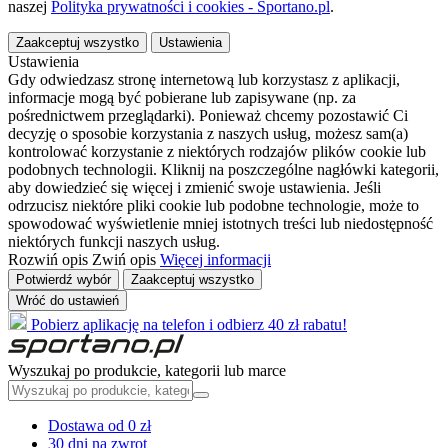
naszej
Polityka prywatności i cookies - Sportano.pl
.
Zaakceptuj wszystko
Ustawienia
Ustawienia
Gdy odwiedzasz stronę internetową lub korzystasz z aplikacji,
informacje mogą być pobierane lub zapisywane (np. za
pośrednictwem przeglądarki). Ponieważ chcemy pozostawić Ci
decyzję o sposobie korzystania z naszych usług, możesz sam(a)
kontrolować korzystanie z niektórych rodzajów plików cookie lub
podobnych technologii. Kliknij na poszczególne nagłówki kategorii,
aby dowiedzieć się więcej i zmienić swoje ustawienia. Jeśli
odrzucisz niektóre pliki cookie lub podobne technologie, może to
spowodować wyświetlenie mniej istotnych treści lub niedostępność
niektórych funkcji naszych usług.
Rozwiń opis
Zwiń opis
Więcej informacji
Potwierdź wybór
Zaakceptuj wszystko
Wróć do ustawień
Pobierz aplikację na telefon i odbierz 40 zł rabatu!
Wyszukaj po produkcie, kategorii lub marce
Dostawa od 0 zł
30 dni na zwrot