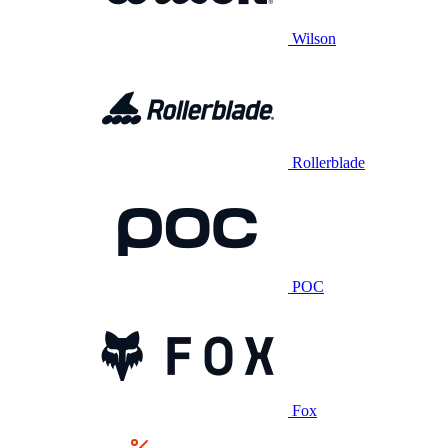
Wilson
Rollerblade
POC
Fox