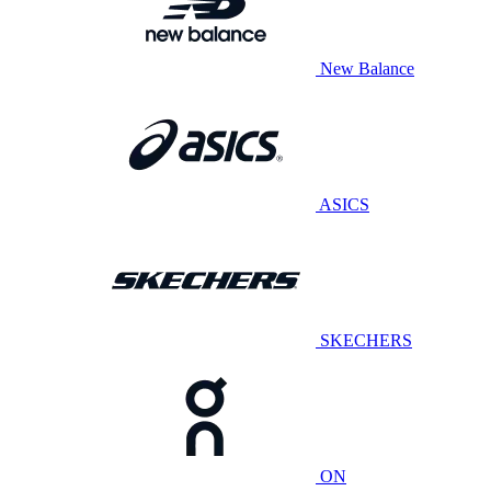
New Balance
ASICS
SKECHERS
ON