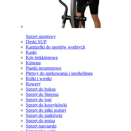
Sprzęt sportowy
Deski SUP
Kamizelki do sportów wodnych
Kaski
Kije trekkingowe
Kimona
Pianki neoprenowe
Płetwy do nurkowania i snorkelingu
Rolki i wrotki
Rowery
Sprzęt do boksu
Sprzęt do fitnessu
Sprzęt do jogi
Sprzęt do koszykówki
Sprzęt do piłki nożnej
Sprzęt do siatkówki
Sprzęt do tenisa
Sprzęt narciarski