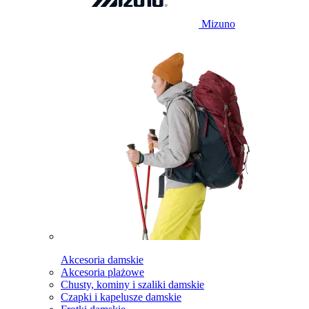
Mizuno
Akcesoria damskie
Akcesoria plażowe
Chusty, kominy i szaliki damskie
Czapki i kapelusze damskie