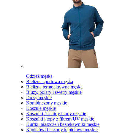
Odzież męska
Bielizna sportowa męska
Bielizna termoaktywna męska
Bluzy, polary i swetry męskie
Dresy męskie
Kombinezony męskie
Koszule męskie
Koszulki, T-shirty i topy męskie
Koszulki i topy z filtrem UV męskie
Kurtki, płaszcze i bezrękawniki męskie
Kąpielówki i szorty kąpielowe męskie