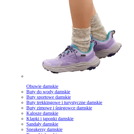
Obuwie damskie
Buty do wody damskie
Buty sportowe damskie
Buty trekkingowe i turystyczne damskie
Buty zimowe i śniegowce damskie
Kalosze damskie
Klapki i japonki damskie
Sandały damskie
Sneakersy damskie