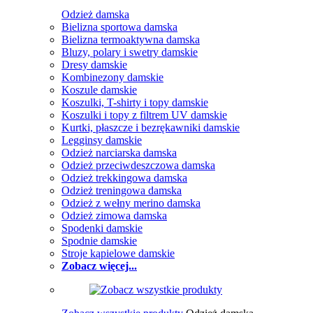
Odzież damska
Bielizna sportowa damska
Bielizna termoaktywna damska
Bluzy, polary i swetry damskie
Dresy damskie
Kombinezony damskie
Koszule damskie
Koszulki, T-shirty i topy damskie
Koszulki i topy z filtrem UV damskie
Kurtki, płaszcze i bezrękawniki damskie
Legginsy damskie
Odzież narciarska damska
Odzież przeciwdeszczowa damska
Odzież trekkingowa damska
Odzież treningowa damska
Odzież z wełny merino damska
Odzież zimowa damska
Spodenki damskie
Spodnie damskie
Stroje kąpielowe damskie
Zobacz więcej...