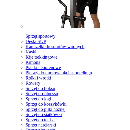
Sprzęt sportowy
Deski SUP
Kamizelki do sportów wodnych
Kaski
Kije trekkingowe
Kimona
Pianki neoprenowe
Płetwy do nurkowania i snorkelingu
Rolki i wrotki
Rowery
Sprzęt do boksu
Sprzęt do fitnessu
Sprzęt do jogi
Sprzęt do koszykówki
Sprzęt do piłki nożnej
Sprzęt do siatkówki
Sprzęt do tenisa
Sprzęt narciarski