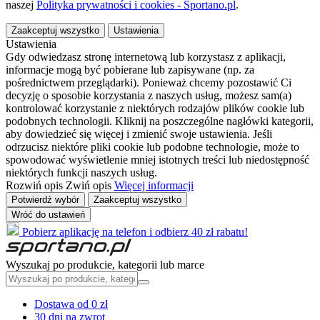
naszej
Polityka prywatności i cookies - Sportano.pl
.
Zaakceptuj wszystko
Ustawienia
Ustawienia
Gdy odwiedzasz stronę internetową lub korzystasz z aplikacji,
informacje mogą być pobierane lub zapisywane (np. za
pośrednictwem przeglądarki). Ponieważ chcemy pozostawić Ci
decyzję o sposobie korzystania z naszych usług, możesz sam(a)
kontrolować korzystanie z niektórych rodzajów plików cookie lub
podobnych technologii. Kliknij na poszczególne nagłówki kategorii,
aby dowiedzieć się więcej i zmienić swoje ustawienia. Jeśli
odrzucisz niektóre pliki cookie lub podobne technologie, może to
spowodować wyświetlenie mniej istotnych treści lub niedostępność
niektórych funkcji naszych usług.
Rozwiń opis
Zwiń opis
Więcej informacji
Potwierdź wybór
Zaakceptuj wszystko
Wróć do ustawień
Pobierz aplikację na telefon i odbierz 40 zł rabatu!
Wyszukaj po produkcie, kategorii lub marce
Dostawa od 0 zł
30 dni na zwrot