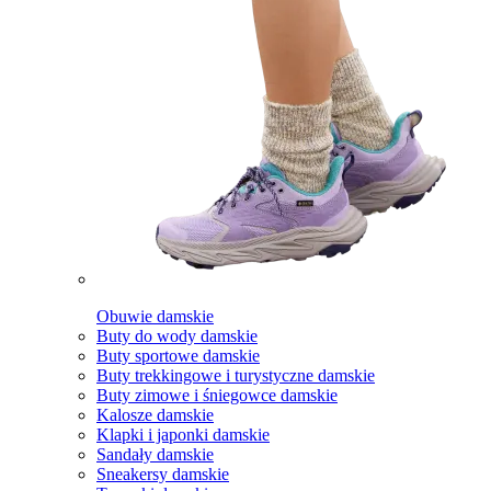
Obuwie damskie
Buty do wody damskie
Buty sportowe damskie
Buty trekkingowe i turystyczne damskie
Buty zimowe i śniegowce damskie
Kalosze damskie
Klapki i japonki damskie
Sandały damskie
Sneakersy damskie