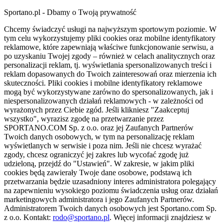
Sportano.pl - Dbamy o Twoją prywatność
Chcemy świadczyć usługi na najwyższym sportowym poziomie. W
tym celu wykorzystujemy pliki cookies oraz mobilne identyfikatory
reklamowe, które zapewniają właściwe funkcjonowanie serwisu, a
po uzyskaniu Twojej zgody – również w celach analitycznych oraz
personalizacji reklam, tj. wyświetlania spersonalizowanych treści i
reklam dopasowanych do Twoich zainteresowań oraz mierzenia ich
skuteczności. Pliki cookies i mobilne identyfikatory reklamowe
mogą być wykorzystywane zarówno do spersonalizowanych, jak i
niespersonalizowanych działań reklamowych - w zależności od
wyrażonych przez Ciebie zgód. Jeśli klikniesz "Zaakceptuj
wszystko", wyrazisz zgodę na przetwarzanie przez
SPORTANO.COM Sp. z o.o. oraz jej Zaufanych Partnerów
Twoich danych osobowych, w tym na personalizację reklam
wyświetlanych w serwisie i poza nim. Jeśli nie chcesz wyrażać
zgody, chcesz ograniczyć jej zakres lub wycofać zgodę już
udzieloną, przejdź do "Ustawień". W zakresie, w jakim pliki
cookies będą zawierały Twoje dane osobowe, podstawą ich
przetwarzania będzie uzasadniony interes administratora polegający
na zapewnieniu wysokiego poziomu świadczenia usług oraz działań
marketingowych administratora i jego Zaufanych Partnerów.
Administratorem Twoich danych osobowych jest Sportano.com Sp.
z o.o. Kontakt:
rodo@sportano.pl
. Więcej informacji znajdziesz w