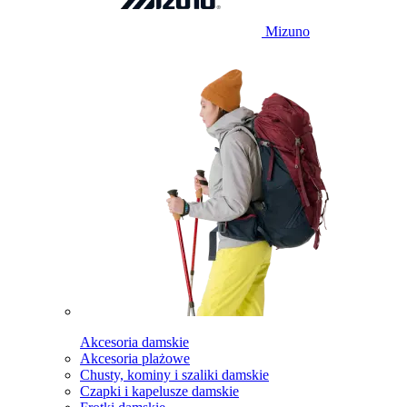
Mizuno
Akcesoria damskie
Akcesoria plażowe
Chusty, kominy i szaliki damskie
Czapki i kapelusze damskie