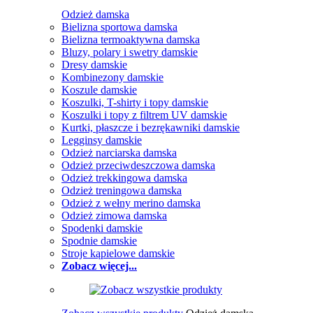
Odzież damska
Bielizna sportowa damska
Bielizna termoaktywna damska
Bluzy, polary i swetry damskie
Dresy damskie
Kombinezony damskie
Koszule damskie
Koszulki, T-shirty i topy damskie
Koszulki i topy z filtrem UV damskie
Kurtki, płaszcze i bezrękawniki damskie
Legginsy damskie
Odzież narciarska damska
Odzież przeciwdeszczowa damska
Odzież trekkingowa damska
Odzież treningowa damska
Odzież z wełny merino damska
Odzież zimowa damska
Spodenki damskie
Spodnie damskie
Stroje kąpielowe damskie
Zobacz więcej...