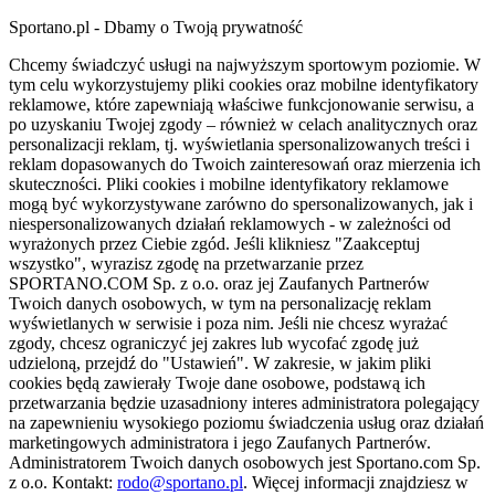
Sportano.pl - Dbamy o Twoją prywatność
Chcemy świadczyć usługi na najwyższym sportowym poziomie. W
tym celu wykorzystujemy pliki cookies oraz mobilne identyfikatory
reklamowe, które zapewniają właściwe funkcjonowanie serwisu, a
po uzyskaniu Twojej zgody – również w celach analitycznych oraz
personalizacji reklam, tj. wyświetlania spersonalizowanych treści i
reklam dopasowanych do Twoich zainteresowań oraz mierzenia ich
skuteczności. Pliki cookies i mobilne identyfikatory reklamowe
mogą być wykorzystywane zarówno do spersonalizowanych, jak i
niespersonalizowanych działań reklamowych - w zależności od
wyrażonych przez Ciebie zgód. Jeśli klikniesz "Zaakceptuj
wszystko", wyrazisz zgodę na przetwarzanie przez
SPORTANO.COM Sp. z o.o. oraz jej Zaufanych Partnerów
Twoich danych osobowych, w tym na personalizację reklam
wyświetlanych w serwisie i poza nim. Jeśli nie chcesz wyrażać
zgody, chcesz ograniczyć jej zakres lub wycofać zgodę już
udzieloną, przejdź do "Ustawień". W zakresie, w jakim pliki
cookies będą zawierały Twoje dane osobowe, podstawą ich
przetwarzania będzie uzasadniony interes administratora polegający
na zapewnieniu wysokiego poziomu świadczenia usług oraz działań
marketingowych administratora i jego Zaufanych Partnerów.
Administratorem Twoich danych osobowych jest Sportano.com Sp.
z o.o. Kontakt:
rodo@sportano.pl
. Więcej informacji znajdziesz w