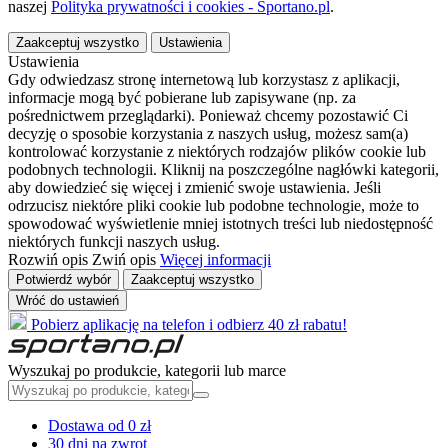
naszej
Polityka prywatności i cookies - Sportano.pl
.
Zaakceptuj wszystko
Ustawienia
Ustawienia
Gdy odwiedzasz stronę internetową lub korzystasz z aplikacji,
informacje mogą być pobierane lub zapisywane (np. za
pośrednictwem przeglądarki). Ponieważ chcemy pozostawić Ci
decyzję o sposobie korzystania z naszych usług, możesz sam(a)
kontrolować korzystanie z niektórych rodzajów plików cookie lub
podobnych technologii. Kliknij na poszczególne nagłówki kategorii,
aby dowiedzieć się więcej i zmienić swoje ustawienia. Jeśli
odrzucisz niektóre pliki cookie lub podobne technologie, może to
spowodować wyświetlenie mniej istotnych treści lub niedostępność
niektórych funkcji naszych usług.
Rozwiń opis
Zwiń opis
Więcej informacji
Potwierdź wybór
Zaakceptuj wszystko
Wróć do ustawień
Pobierz aplikację na telefon i odbierz 40 zł rabatu!
Wyszukaj po produkcie, kategorii lub marce
Dostawa od 0 zł
30 dni na zwrot