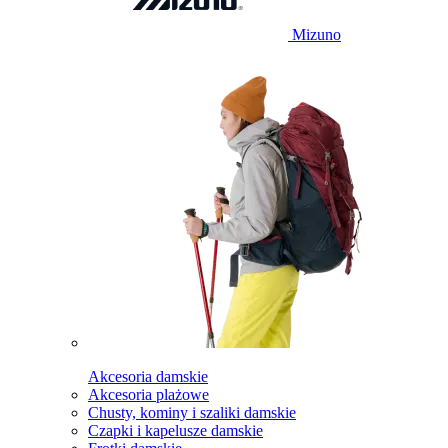
Mizuno
Akcesoria damskie
Akcesoria plażowe
Chusty, kominy i szaliki damskie
Czapki i kapelusze damskie