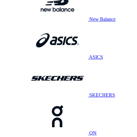
New Balance
ASICS
SKECHERS
ON