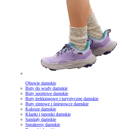
Obuwie damskie
Buty do wody damskie
Buty sportowe damskie
Buty trekkingowe i turystyczne damskie
Buty zimowe i śniegowce damskie
Kalosze damskie
Klapki i japonki damskie
Sandały damskie
Sneakersy damskie