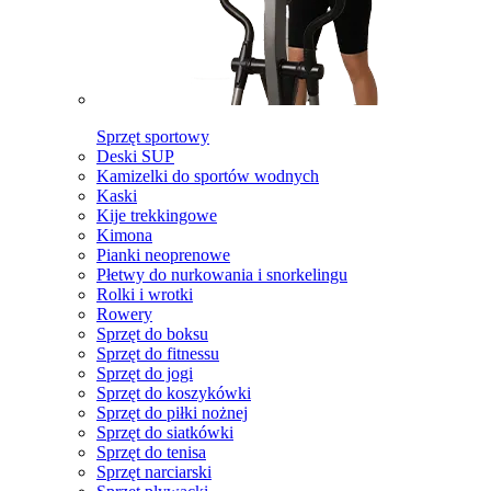
Sprzęt sportowy
Deski SUP
Kamizelki do sportów wodnych
Kaski
Kije trekkingowe
Kimona
Pianki neoprenowe
Płetwy do nurkowania i snorkelingu
Rolki i wrotki
Rowery
Sprzęt do boksu
Sprzęt do fitnessu
Sprzęt do jogi
Sprzęt do koszykówki
Sprzęt do piłki nożnej
Sprzęt do siatkówki
Sprzęt do tenisa
Sprzęt narciarski