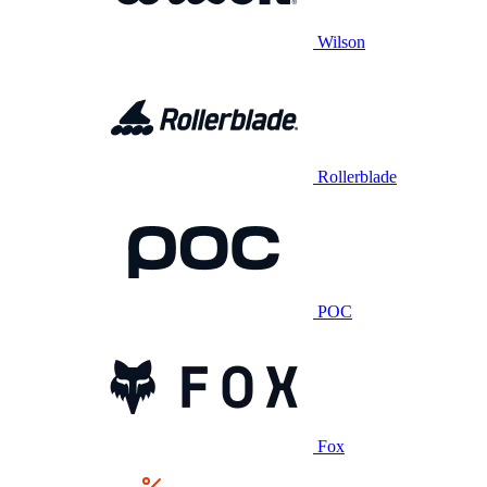
Wilson
Rollerblade
POC
Fox