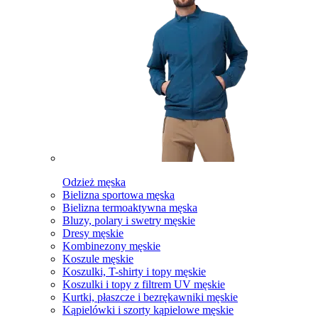
Odzież męska
Bielizna sportowa męska
Bielizna termoaktywna męska
Bluzy, polary i swetry męskie
Dresy męskie
Kombinezony męskie
Koszule męskie
Koszulki, T-shirty i topy męskie
Koszulki i topy z filtrem UV męskie
Kurtki, płaszcze i bezrękawniki męskie
Kąpielówki i szorty kąpielowe męskie