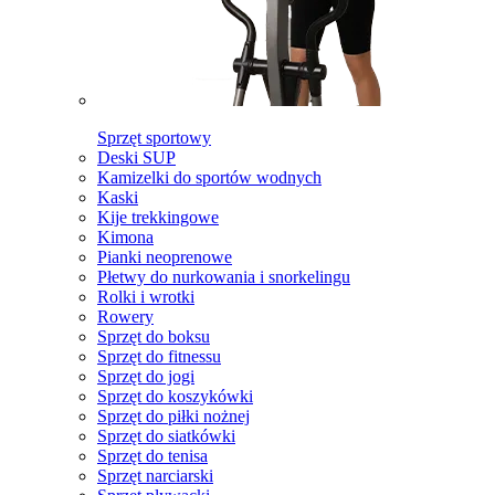
Sprzęt sportowy
Deski SUP
Kamizelki do sportów wodnych
Kaski
Kije trekkingowe
Kimona
Pianki neoprenowe
Płetwy do nurkowania i snorkelingu
Rolki i wrotki
Rowery
Sprzęt do boksu
Sprzęt do fitnessu
Sprzęt do jogi
Sprzęt do koszykówki
Sprzęt do piłki nożnej
Sprzęt do siatkówki
Sprzęt do tenisa
Sprzęt narciarski