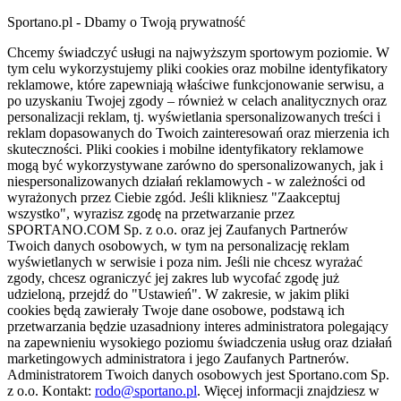
Sportano.pl - Dbamy o Twoją prywatność
Chcemy świadczyć usługi na najwyższym sportowym poziomie. W
tym celu wykorzystujemy pliki cookies oraz mobilne identyfikatory
reklamowe, które zapewniają właściwe funkcjonowanie serwisu, a
po uzyskaniu Twojej zgody – również w celach analitycznych oraz
personalizacji reklam, tj. wyświetlania spersonalizowanych treści i
reklam dopasowanych do Twoich zainteresowań oraz mierzenia ich
skuteczności. Pliki cookies i mobilne identyfikatory reklamowe
mogą być wykorzystywane zarówno do spersonalizowanych, jak i
niespersonalizowanych działań reklamowych - w zależności od
wyrażonych przez Ciebie zgód. Jeśli klikniesz "Zaakceptuj
wszystko", wyrazisz zgodę na przetwarzanie przez
SPORTANO.COM Sp. z o.o. oraz jej Zaufanych Partnerów
Twoich danych osobowych, w tym na personalizację reklam
wyświetlanych w serwisie i poza nim. Jeśli nie chcesz wyrażać
zgody, chcesz ograniczyć jej zakres lub wycofać zgodę już
udzieloną, przejdź do "Ustawień". W zakresie, w jakim pliki
cookies będą zawierały Twoje dane osobowe, podstawą ich
przetwarzania będzie uzasadniony interes administratora polegający
na zapewnieniu wysokiego poziomu świadczenia usług oraz działań
marketingowych administratora i jego Zaufanych Partnerów.
Administratorem Twoich danych osobowych jest Sportano.com Sp.
z o.o. Kontakt:
rodo@sportano.pl
. Więcej informacji znajdziesz w