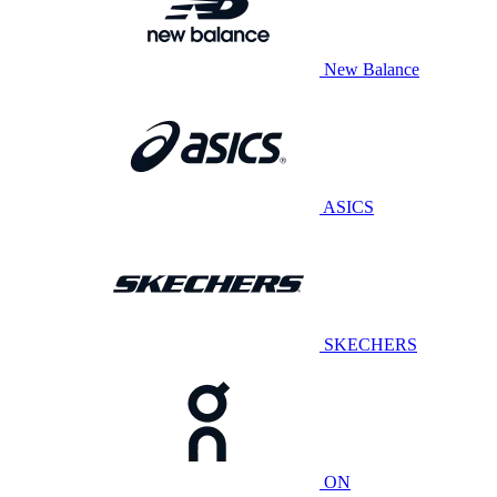
New Balance
ASICS
SKECHERS
ON