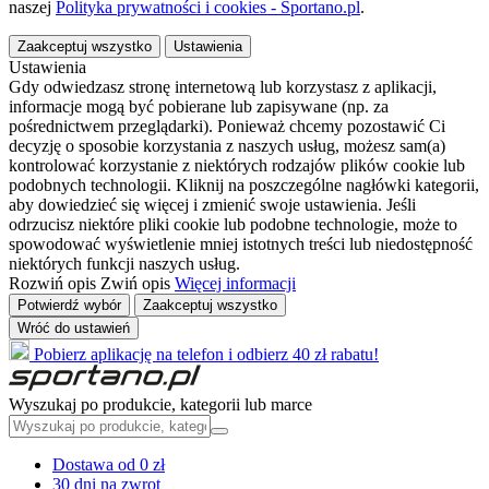
naszej
Polityka prywatności i cookies - Sportano.pl
.
Zaakceptuj wszystko
Ustawienia
Ustawienia
Gdy odwiedzasz stronę internetową lub korzystasz z aplikacji,
informacje mogą być pobierane lub zapisywane (np. za
pośrednictwem przeglądarki). Ponieważ chcemy pozostawić Ci
decyzję o sposobie korzystania z naszych usług, możesz sam(a)
kontrolować korzystanie z niektórych rodzajów plików cookie lub
podobnych technologii. Kliknij na poszczególne nagłówki kategorii,
aby dowiedzieć się więcej i zmienić swoje ustawienia. Jeśli
odrzucisz niektóre pliki cookie lub podobne technologie, może to
spowodować wyświetlenie mniej istotnych treści lub niedostępność
niektórych funkcji naszych usług.
Rozwiń opis
Zwiń opis
Więcej informacji
Potwierdź wybór
Zaakceptuj wszystko
Wróć do ustawień
Pobierz aplikację na telefon i odbierz 40 zł rabatu!
Wyszukaj po produkcie, kategorii lub marce
Dostawa od 0 zł
30 dni na zwrot