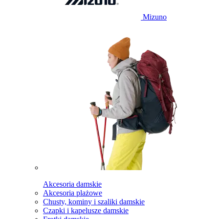
Mizuno
Akcesoria damskie
Akcesoria plażowe
Chusty, kominy i szaliki damskie
Czapki i kapelusze damskie