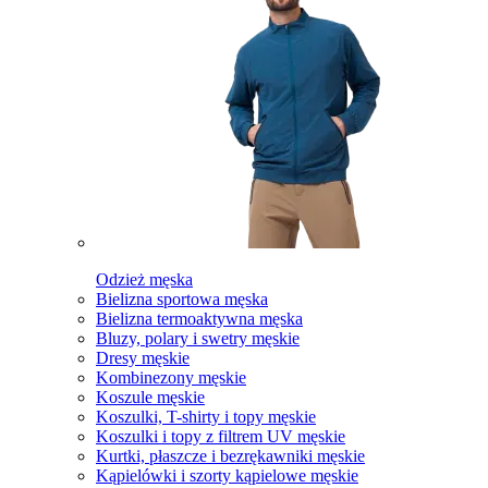
Odzież męska
Bielizna sportowa męska
Bielizna termoaktywna męska
Bluzy, polary i swetry męskie
Dresy męskie
Kombinezony męskie
Koszule męskie
Koszulki, T-shirty i topy męskie
Koszulki i topy z filtrem UV męskie
Kurtki, płaszcze i bezrękawniki męskie
Kąpielówki i szorty kąpielowe męskie