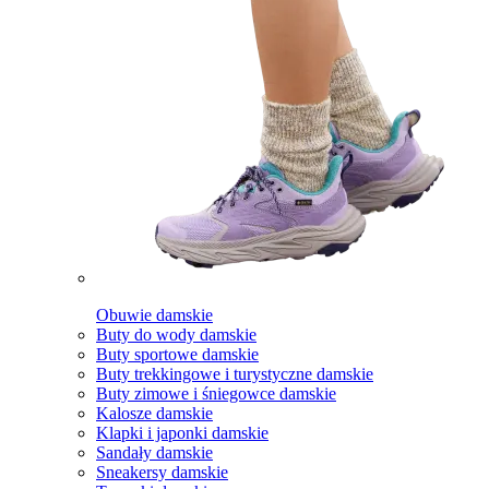
Obuwie damskie
Buty do wody damskie
Buty sportowe damskie
Buty trekkingowe i turystyczne damskie
Buty zimowe i śniegowce damskie
Kalosze damskie
Klapki i japonki damskie
Sandały damskie
Sneakersy damskie