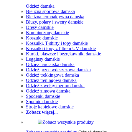
Odzież damska
Bielizna sportowa damska
Bielizna termoaktywna damska
Bluzy, polary i swetry damskie
Dresy damskie
Kombinezony damskie
Koszule damskie
Koszulki, T-shirty i topy damskie
Koszulki i topy z filtrem UV damskie
Kurtki, płaszcze i bezrękawniki damskie
Legginsy damskie
Odzież narciarska damska
Odzież przeciwdeszczowa damska
Odzież trekkingowa damska
Odzież treningowa damska
Odzież z wełny merino damska
Odzież zimowa damska
Spodenki damskie
Spodnie damskie
Stroje kąpielowe damskie
Zobacz więcej...