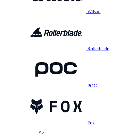
Wilson
Rollerblade
POC
Fox