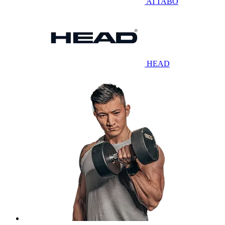
ATTABO
HEAD