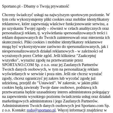
Sportano.pl - Dbamy o Twoją prywatność
Chcemy świadczyć usługi na najwyższym sportowym poziomie. W
tym celu wykorzystujemy pliki cookies oraz mobilne identyfikatory
reklamowe, które zapewniają właściwe funkcjonowanie serwisu, a
po uzyskaniu Twojej zgody – również w celach analitycznych oraz
personalizacji reklam, tj. wyświetlania spersonalizowanych treści i
reklam dopasowanych do Twoich zainteresowań oraz mierzenia ich
skuteczności. Pliki cookies i mobilne identyfikatory reklamowe
mogą być wykorzystywane zarówno do spersonalizowanych, jak i
niespersonalizowanych działań reklamowych - w zależności od
wyrażonych przez Ciebie zgód. Jeśli klikniesz "Zaakceptuj
wszystko", wyrazisz zgodę na przetwarzanie przez
SPORTANO.COM Sp. z o.o. oraz jej Zaufanych Partnerów
Twoich danych osobowych, w tym na personalizację reklam
wyświetlanych w serwisie i poza nim. Jeśli nie chcesz wyrażać
zgody, chcesz ograniczyć jej zakres lub wycofać zgodę już
udzieloną, przejdź do "Ustawień". W zakresie, w jakim pliki
cookies będą zawierały Twoje dane osobowe, podstawą ich
przetwarzania będzie uzasadniony interes administratora polegający
na zapewnieniu wysokiego poziomu świadczenia usług oraz działań
marketingowych administratora i jego Zaufanych Partnerów.
Administratorem Twoich danych osobowych jest Sportano.com Sp.
z o.o. Kontakt:
rodo@sportano.pl
. Więcej informacji znajdziesz w