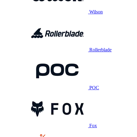
Wilson
Rollerblade
POC
Fox