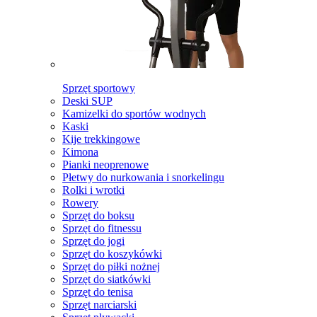
Sprzęt sportowy
Deski SUP
Kamizelki do sportów wodnych
Kaski
Kije trekkingowe
Kimona
Pianki neoprenowe
Płetwy do nurkowania i snorkelingu
Rolki i wrotki
Rowery
Sprzęt do boksu
Sprzęt do fitnessu
Sprzęt do jogi
Sprzęt do koszykówki
Sprzęt do piłki nożnej
Sprzęt do siatkówki
Sprzęt do tenisa
Sprzęt narciarski