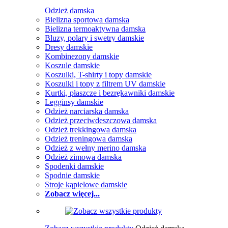
Odzież damska
Bielizna sportowa damska
Bielizna termoaktywna damska
Bluzy, polary i swetry damskie
Dresy damskie
Kombinezony damskie
Koszule damskie
Koszulki, T-shirty i topy damskie
Koszulki i topy z filtrem UV damskie
Kurtki, płaszcze i bezrękawniki damskie
Legginsy damskie
Odzież narciarska damska
Odzież przeciwdeszczowa damska
Odzież trekkingowa damska
Odzież treningowa damska
Odzież z wełny merino damska
Odzież zimowa damska
Spodenki damskie
Spodnie damskie
Stroje kąpielowe damskie
Zobacz więcej...