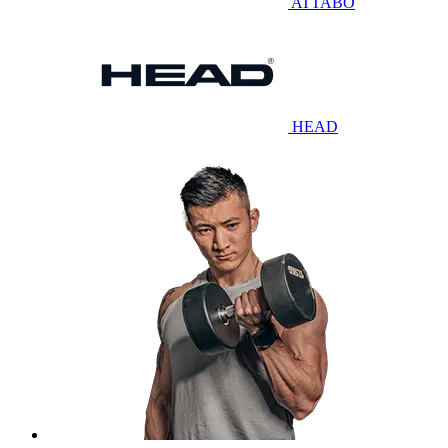
ATTABO
HEAD