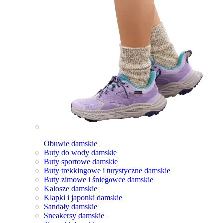
Obuwie damskie
Buty do wody damskie
Buty sportowe damskie
Buty trekkingowe i turystyczne damskie
Buty zimowe i śniegowce damskie
Kalosze damskie
Klapki i japonki damskie
Sandały damskie
Sneakersy damskie