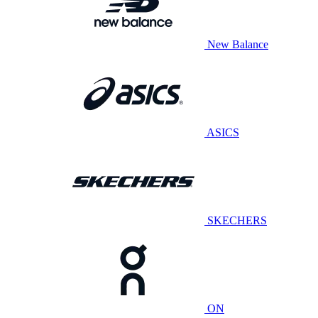
New Balance
ASICS
SKECHERS
ON