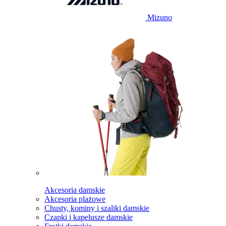
Mizuno
Akcesoria damskie
Akcesoria plażowe
Chusty, kominy i szaliki damskie
Czapki i kapelusze damskie