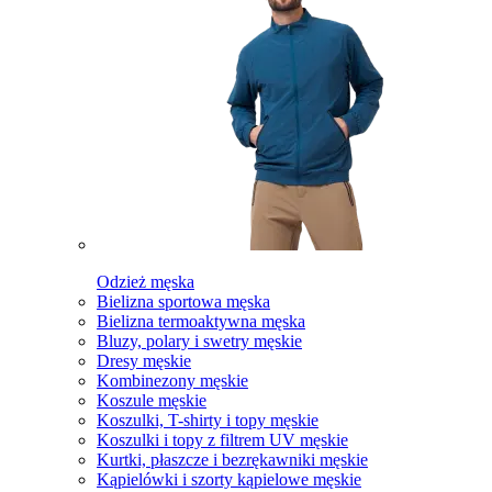
Odzież męska
Bielizna sportowa męska
Bielizna termoaktywna męska
Bluzy, polary i swetry męskie
Dresy męskie
Kombinezony męskie
Koszule męskie
Koszulki, T-shirty i topy męskie
Koszulki i topy z filtrem UV męskie
Kurtki, płaszcze i bezrękawniki męskie
Kąpielówki i szorty kąpielowe męskie