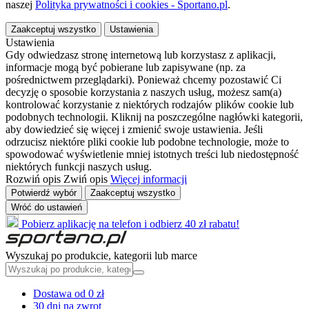
naszej
Polityka prywatności i cookies - Sportano.pl
.
Zaakceptuj wszystko
Ustawienia
Ustawienia
Gdy odwiedzasz stronę internetową lub korzystasz z aplikacji,
informacje mogą być pobierane lub zapisywane (np. za
pośrednictwem przeglądarki). Ponieważ chcemy pozostawić Ci
decyzję o sposobie korzystania z naszych usług, możesz sam(a)
kontrolować korzystanie z niektórych rodzajów plików cookie lub
podobnych technologii. Kliknij na poszczególne nagłówki kategorii,
aby dowiedzieć się więcej i zmienić swoje ustawienia. Jeśli
odrzucisz niektóre pliki cookie lub podobne technologie, może to
spowodować wyświetlenie mniej istotnych treści lub niedostępność
niektórych funkcji naszych usług.
Rozwiń opis
Zwiń opis
Więcej informacji
Potwierdź wybór
Zaakceptuj wszystko
Wróć do ustawień
Pobierz aplikację na telefon i odbierz 40 zł rabatu!
Wyszukaj po produkcie, kategorii lub marce
Dostawa od 0 zł
30 dni na zwrot