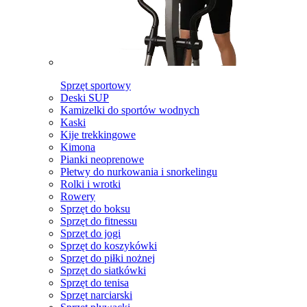
Sprzęt sportowy
Deski SUP
Kamizelki do sportów wodnych
Kaski
Kije trekkingowe
Kimona
Pianki neoprenowe
Płetwy do nurkowania i snorkelingu
Rolki i wrotki
Rowery
Sprzęt do boksu
Sprzęt do fitnessu
Sprzęt do jogi
Sprzęt do koszykówki
Sprzęt do piłki nożnej
Sprzęt do siatkówki
Sprzęt do tenisa
Sprzęt narciarski