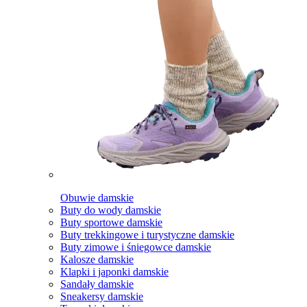
Obuwie damskie
Buty do wody damskie
Buty sportowe damskie
Buty trekkingowe i turystyczne damskie
Buty zimowe i śniegowce damskie
Kalosze damskie
Klapki i japonki damskie
Sandały damskie
Sneakersy damskie