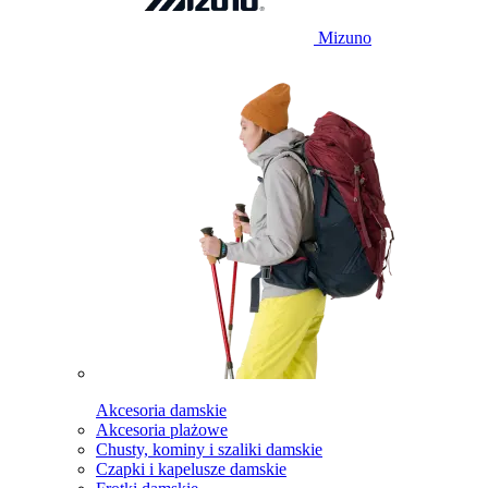
Mizuno
Akcesoria damskie
Akcesoria plażowe
Chusty, kominy i szaliki damskie
Czapki i kapelusze damskie