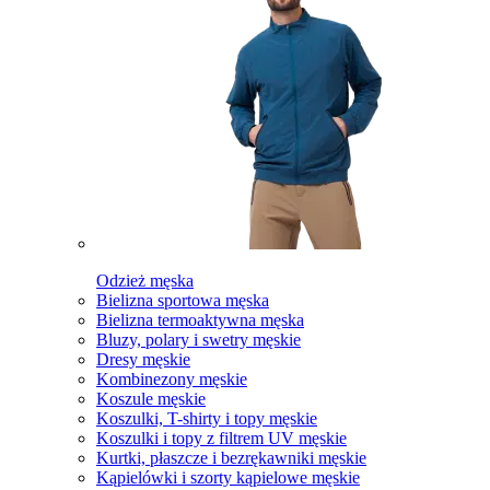
Odzież męska
Bielizna sportowa męska
Bielizna termoaktywna męska
Bluzy, polary i swetry męskie
Dresy męskie
Kombinezony męskie
Koszule męskie
Koszulki, T-shirty i topy męskie
Koszulki i topy z filtrem UV męskie
Kurtki, płaszcze i bezrękawniki męskie
Kąpielówki i szorty kąpielowe męskie