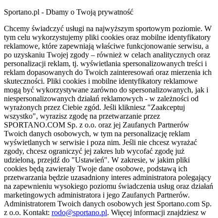
Sportano.pl - Dbamy o Twoją prywatność
Chcemy świadczyć usługi na najwyższym sportowym poziomie. W
tym celu wykorzystujemy pliki cookies oraz mobilne identyfikatory
reklamowe, które zapewniają właściwe funkcjonowanie serwisu, a
po uzyskaniu Twojej zgody – również w celach analitycznych oraz
personalizacji reklam, tj. wyświetlania spersonalizowanych treści i
reklam dopasowanych do Twoich zainteresowań oraz mierzenia ich
skuteczności. Pliki cookies i mobilne identyfikatory reklamowe
mogą być wykorzystywane zarówno do spersonalizowanych, jak i
niespersonalizowanych działań reklamowych - w zależności od
wyrażonych przez Ciebie zgód. Jeśli klikniesz "Zaakceptuj
wszystko", wyrazisz zgodę na przetwarzanie przez
SPORTANO.COM Sp. z o.o. oraz jej Zaufanych Partnerów
Twoich danych osobowych, w tym na personalizację reklam
wyświetlanych w serwisie i poza nim. Jeśli nie chcesz wyrażać
zgody, chcesz ograniczyć jej zakres lub wycofać zgodę już
udzieloną, przejdź do "Ustawień". W zakresie, w jakim pliki
cookies będą zawierały Twoje dane osobowe, podstawą ich
przetwarzania będzie uzasadniony interes administratora polegający
na zapewnieniu wysokiego poziomu świadczenia usług oraz działań
marketingowych administratora i jego Zaufanych Partnerów.
Administratorem Twoich danych osobowych jest Sportano.com Sp.
z o.o. Kontakt:
rodo@sportano.pl
. Więcej informacji znajdziesz w