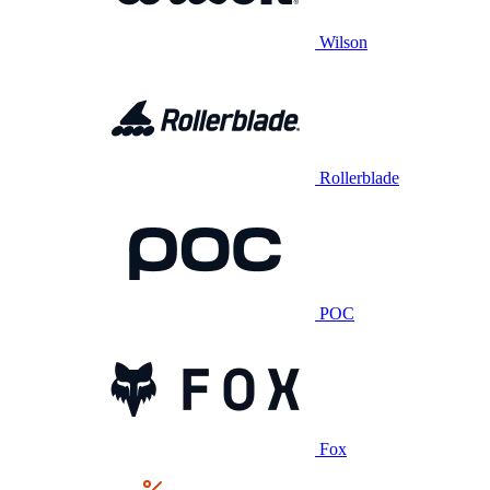
Wilson
Rollerblade
POC
Fox