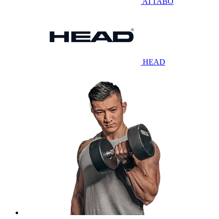
ATTABO
HEAD