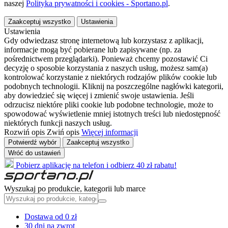
naszej
Polityka prywatności i cookies - Sportano.pl
.
Zaakceptuj wszystko
Ustawienia
Ustawienia
Gdy odwiedzasz stronę internetową lub korzystasz z aplikacji,
informacje mogą być pobierane lub zapisywane (np. za
pośrednictwem przeglądarki). Ponieważ chcemy pozostawić Ci
decyzję o sposobie korzystania z naszych usług, możesz sam(a)
kontrolować korzystanie z niektórych rodzajów plików cookie lub
podobnych technologii. Kliknij na poszczególne nagłówki kategorii,
aby dowiedzieć się więcej i zmienić swoje ustawienia. Jeśli
odrzucisz niektóre pliki cookie lub podobne technologie, może to
spowodować wyświetlenie mniej istotnych treści lub niedostępność
niektórych funkcji naszych usług.
Rozwiń opis
Zwiń opis
Więcej informacji
Potwierdź wybór
Zaakceptuj wszystko
Wróć do ustawień
Pobierz aplikację na telefon i odbierz 40 zł rabatu!
Wyszukaj po produkcie, kategorii lub marce
Dostawa od 0 zł
30 dni na zwrot