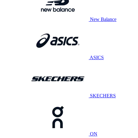
New Balance
ASICS
SKECHERS
ON