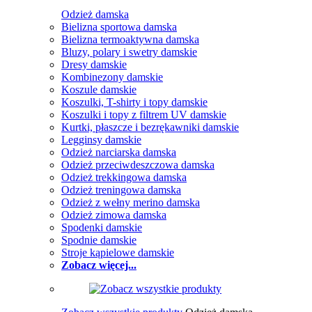
Odzież damska
Bielizna sportowa damska
Bielizna termoaktywna damska
Bluzy, polary i swetry damskie
Dresy damskie
Kombinezony damskie
Koszule damskie
Koszulki, T-shirty i topy damskie
Koszulki i topy z filtrem UV damskie
Kurtki, płaszcze i bezrękawniki damskie
Legginsy damskie
Odzież narciarska damska
Odzież przeciwdeszczowa damska
Odzież trekkingowa damska
Odzież treningowa damska
Odzież z wełny merino damska
Odzież zimowa damska
Spodenki damskie
Spodnie damskie
Stroje kąpielowe damskie
Zobacz więcej...