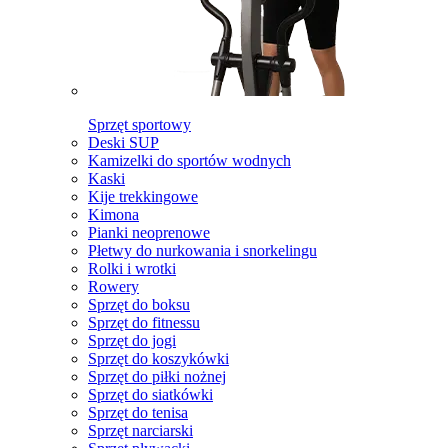
Sprzęt sportowy
Deski SUP
Kamizelki do sportów wodnych
Kaski
Kije trekkingowe
Kimona
Pianki neoprenowe
Płetwy do nurkowania i snorkelingu
Rolki i wrotki
Rowery
Sprzęt do boksu
Sprzęt do fitnessu
Sprzęt do jogi
Sprzęt do koszykówki
Sprzęt do piłki nożnej
Sprzęt do siatkówki
Sprzęt do tenisa
Sprzęt narciarski