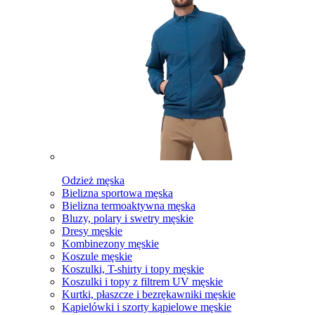
Odzież męska
Bielizna sportowa męska
Bielizna termoaktywna męska
Bluzy, polary i swetry męskie
Dresy męskie
Kombinezony męskie
Koszule męskie
Koszulki, T-shirty i topy męskie
Koszulki i topy z filtrem UV męskie
Kurtki, płaszcze i bezrękawniki męskie
Kąpielówki i szorty kąpielowe męskie