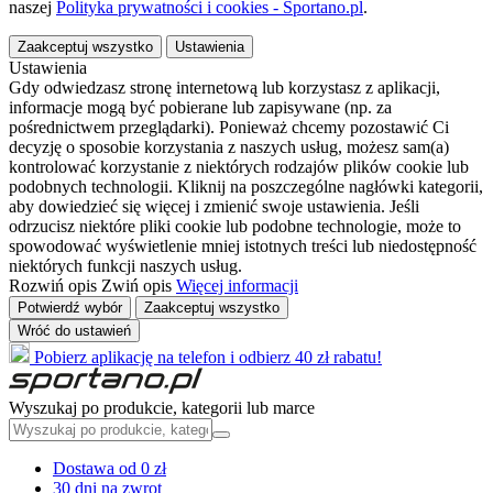
naszej
Polityka prywatności i cookies - Sportano.pl
.
Zaakceptuj wszystko
Ustawienia
Ustawienia
Gdy odwiedzasz stronę internetową lub korzystasz z aplikacji,
informacje mogą być pobierane lub zapisywane (np. za
pośrednictwem przeglądarki). Ponieważ chcemy pozostawić Ci
decyzję o sposobie korzystania z naszych usług, możesz sam(a)
kontrolować korzystanie z niektórych rodzajów plików cookie lub
podobnych technologii. Kliknij na poszczególne nagłówki kategorii,
aby dowiedzieć się więcej i zmienić swoje ustawienia. Jeśli
odrzucisz niektóre pliki cookie lub podobne technologie, może to
spowodować wyświetlenie mniej istotnych treści lub niedostępność
niektórych funkcji naszych usług.
Rozwiń opis
Zwiń opis
Więcej informacji
Potwierdź wybór
Zaakceptuj wszystko
Wróć do ustawień
Pobierz aplikację na telefon i odbierz 40 zł rabatu!
Wyszukaj po produkcie, kategorii lub marce
Dostawa od 0 zł
30 dni na zwrot