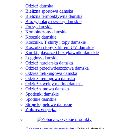
Odzież damska
Bielizna sportowa damska
Bielizna termoaktywna damska
Bluzy, polary i swetry damskie
Dresy damskie
Kombinezony damskie
Koszule damskie
Koszulki, T-shirty i topy damskie
Koszulki i topy z filtrem UV damskie
Kurtki, płaszcze i bezrękawniki damskie
Legginsy damskie
Odzież narciarska damska
Odzież przeciwdeszczowa damska
Odzież trekkingowa damska
Odzież treningowa damska
Odzież z wełny merino damska
Odzież zimowa damska
Spodenki damskie
Spodnie damskie
Stroje kąpielowe damskie
Zobacz więcej...