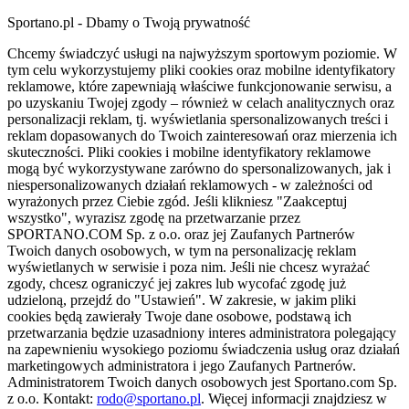
Sportano.pl - Dbamy o Twoją prywatność
Chcemy świadczyć usługi na najwyższym sportowym poziomie. W
tym celu wykorzystujemy pliki cookies oraz mobilne identyfikatory
reklamowe, które zapewniają właściwe funkcjonowanie serwisu, a
po uzyskaniu Twojej zgody – również w celach analitycznych oraz
personalizacji reklam, tj. wyświetlania spersonalizowanych treści i
reklam dopasowanych do Twoich zainteresowań oraz mierzenia ich
skuteczności. Pliki cookies i mobilne identyfikatory reklamowe
mogą być wykorzystywane zarówno do spersonalizowanych, jak i
niespersonalizowanych działań reklamowych - w zależności od
wyrażonych przez Ciebie zgód. Jeśli klikniesz "Zaakceptuj
wszystko", wyrazisz zgodę na przetwarzanie przez
SPORTANO.COM Sp. z o.o. oraz jej Zaufanych Partnerów
Twoich danych osobowych, w tym na personalizację reklam
wyświetlanych w serwisie i poza nim. Jeśli nie chcesz wyrażać
zgody, chcesz ograniczyć jej zakres lub wycofać zgodę już
udzieloną, przejdź do "Ustawień". W zakresie, w jakim pliki
cookies będą zawierały Twoje dane osobowe, podstawą ich
przetwarzania będzie uzasadniony interes administratora polegający
na zapewnieniu wysokiego poziomu świadczenia usług oraz działań
marketingowych administratora i jego Zaufanych Partnerów.
Administratorem Twoich danych osobowych jest Sportano.com Sp.
z o.o. Kontakt:
rodo@sportano.pl
. Więcej informacji znajdziesz w