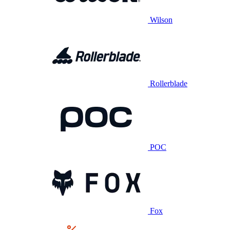
Wilson
Rollerblade
POC
Fox