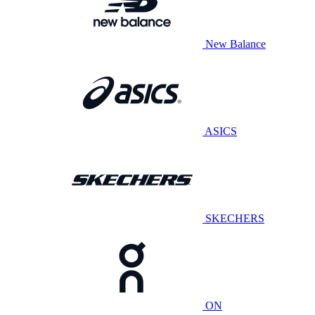
New Balance
ASICS
SKECHERS
ON