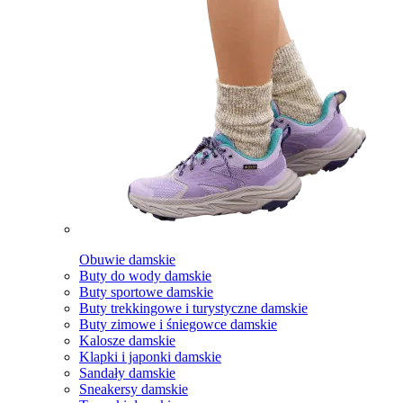
Obuwie damskie
Buty do wody damskie
Buty sportowe damskie
Buty trekkingowe i turystyczne damskie
Buty zimowe i śniegowce damskie
Kalosze damskie
Klapki i japonki damskie
Sandały damskie
Sneakersy damskie