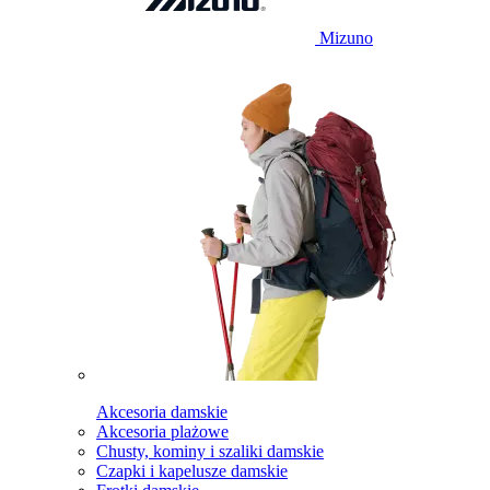
Mizuno
Akcesoria damskie
Akcesoria plażowe
Chusty, kominy i szaliki damskie
Czapki i kapelusze damskie