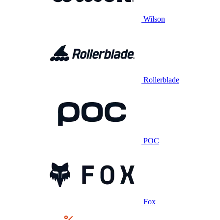
Wilson
Rollerblade
POC
Fox