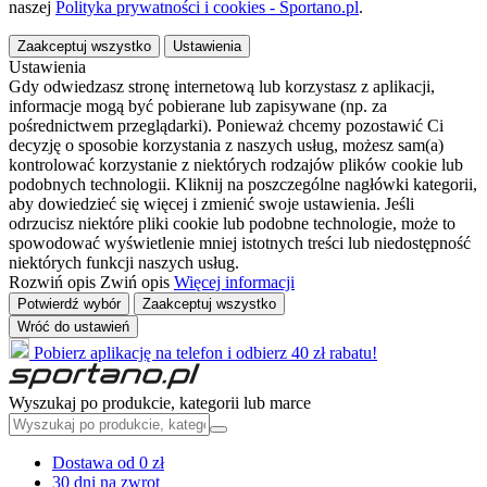
naszej
Polityka prywatności i cookies - Sportano.pl
.
Zaakceptuj wszystko
Ustawienia
Ustawienia
Gdy odwiedzasz stronę internetową lub korzystasz z aplikacji,
informacje mogą być pobierane lub zapisywane (np. za
pośrednictwem przeglądarki). Ponieważ chcemy pozostawić Ci
decyzję o sposobie korzystania z naszych usług, możesz sam(a)
kontrolować korzystanie z niektórych rodzajów plików cookie lub
podobnych technologii. Kliknij na poszczególne nagłówki kategorii,
aby dowiedzieć się więcej i zmienić swoje ustawienia. Jeśli
odrzucisz niektóre pliki cookie lub podobne technologie, może to
spowodować wyświetlenie mniej istotnych treści lub niedostępność
niektórych funkcji naszych usług.
Rozwiń opis
Zwiń opis
Więcej informacji
Potwierdź wybór
Zaakceptuj wszystko
Wróć do ustawień
Pobierz aplikację na telefon i odbierz 40 zł rabatu!
Wyszukaj po produkcie, kategorii lub marce
Dostawa od 0 zł
30 dni na zwrot