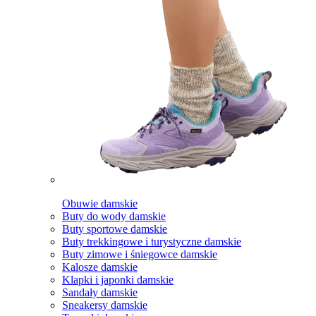
Obuwie damskie
Buty do wody damskie
Buty sportowe damskie
Buty trekkingowe i turystyczne damskie
Buty zimowe i śniegowce damskie
Kalosze damskie
Klapki i japonki damskie
Sandały damskie
Sneakersy damskie