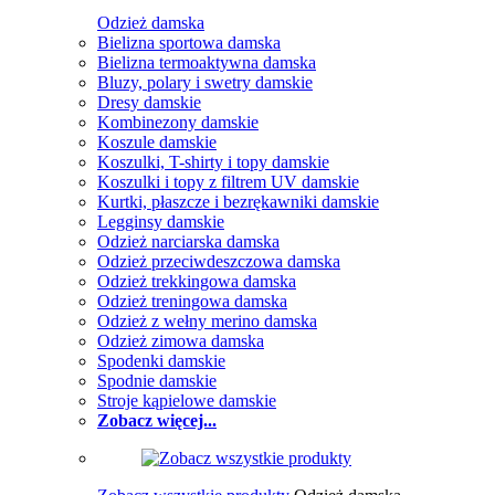
Odzież damska
Bielizna sportowa damska
Bielizna termoaktywna damska
Bluzy, polary i swetry damskie
Dresy damskie
Kombinezony damskie
Koszule damskie
Koszulki, T-shirty i topy damskie
Koszulki i topy z filtrem UV damskie
Kurtki, płaszcze i bezrękawniki damskie
Legginsy damskie
Odzież narciarska damska
Odzież przeciwdeszczowa damska
Odzież trekkingowa damska
Odzież treningowa damska
Odzież z wełny merino damska
Odzież zimowa damska
Spodenki damskie
Spodnie damskie
Stroje kąpielowe damskie
Zobacz więcej...