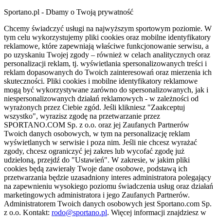
Sportano.pl - Dbamy o Twoją prywatność
Chcemy świadczyć usługi na najwyższym sportowym poziomie. W
tym celu wykorzystujemy pliki cookies oraz mobilne identyfikatory
reklamowe, które zapewniają właściwe funkcjonowanie serwisu, a
po uzyskaniu Twojej zgody – również w celach analitycznych oraz
personalizacji reklam, tj. wyświetlania spersonalizowanych treści i
reklam dopasowanych do Twoich zainteresowań oraz mierzenia ich
skuteczności. Pliki cookies i mobilne identyfikatory reklamowe
mogą być wykorzystywane zarówno do spersonalizowanych, jak i
niespersonalizowanych działań reklamowych - w zależności od
wyrażonych przez Ciebie zgód. Jeśli klikniesz "Zaakceptuj
wszystko", wyrazisz zgodę na przetwarzanie przez
SPORTANO.COM Sp. z o.o. oraz jej Zaufanych Partnerów
Twoich danych osobowych, w tym na personalizację reklam
wyświetlanych w serwisie i poza nim. Jeśli nie chcesz wyrażać
zgody, chcesz ograniczyć jej zakres lub wycofać zgodę już
udzieloną, przejdź do "Ustawień". W zakresie, w jakim pliki
cookies będą zawierały Twoje dane osobowe, podstawą ich
przetwarzania będzie uzasadniony interes administratora polegający
na zapewnieniu wysokiego poziomu świadczenia usług oraz działań
marketingowych administratora i jego Zaufanych Partnerów.
Administratorem Twoich danych osobowych jest Sportano.com Sp.
z o.o. Kontakt:
rodo@sportano.pl
. Więcej informacji znajdziesz w