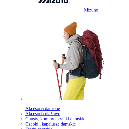
Mizuno
Akcesoria damskie
Akcesoria plażowe
Chusty, kominy i szaliki damskie
Czapki i kapelusze damskie