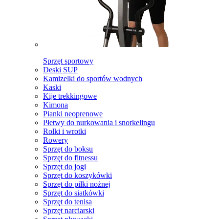
Sprzęt sportowy
Deski SUP
Kamizelki do sportów wodnych
Kaski
Kije trekkingowe
Kimona
Pianki neoprenowe
Płetwy do nurkowania i snorkelingu
Rolki i wrotki
Rowery
Sprzęt do boksu
Sprzęt do fitnessu
Sprzęt do jogi
Sprzęt do koszykówki
Sprzęt do piłki nożnej
Sprzęt do siatkówki
Sprzęt do tenisa
Sprzęt narciarski