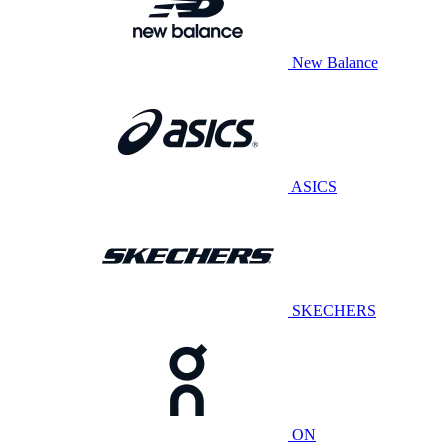
New Balance
ASICS
SKECHERS
ON