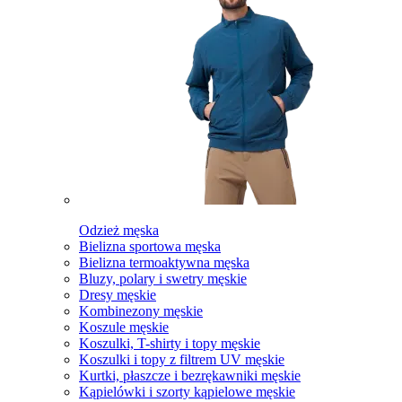
Odzież męska
Bielizna sportowa męska
Bielizna termoaktywna męska
Bluzy, polary i swetry męskie
Dresy męskie
Kombinezony męskie
Koszule męskie
Koszulki, T-shirty i topy męskie
Koszulki i topy z filtrem UV męskie
Kurtki, płaszcze i bezrękawniki męskie
Kąpielówki i szorty kąpielowe męskie