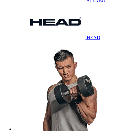
ATTABO
HEAD