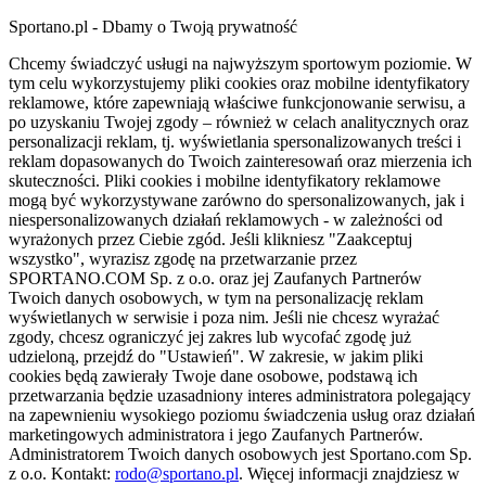
Sportano.pl - Dbamy o Twoją prywatność
Chcemy świadczyć usługi na najwyższym sportowym poziomie. W
tym celu wykorzystujemy pliki cookies oraz mobilne identyfikatory
reklamowe, które zapewniają właściwe funkcjonowanie serwisu, a
po uzyskaniu Twojej zgody – również w celach analitycznych oraz
personalizacji reklam, tj. wyświetlania spersonalizowanych treści i
reklam dopasowanych do Twoich zainteresowań oraz mierzenia ich
skuteczności. Pliki cookies i mobilne identyfikatory reklamowe
mogą być wykorzystywane zarówno do spersonalizowanych, jak i
niespersonalizowanych działań reklamowych - w zależności od
wyrażonych przez Ciebie zgód. Jeśli klikniesz "Zaakceptuj
wszystko", wyrazisz zgodę na przetwarzanie przez
SPORTANO.COM Sp. z o.o. oraz jej Zaufanych Partnerów
Twoich danych osobowych, w tym na personalizację reklam
wyświetlanych w serwisie i poza nim. Jeśli nie chcesz wyrażać
zgody, chcesz ograniczyć jej zakres lub wycofać zgodę już
udzieloną, przejdź do "Ustawień". W zakresie, w jakim pliki
cookies będą zawierały Twoje dane osobowe, podstawą ich
przetwarzania będzie uzasadniony interes administratora polegający
na zapewnieniu wysokiego poziomu świadczenia usług oraz działań
marketingowych administratora i jego Zaufanych Partnerów.
Administratorem Twoich danych osobowych jest Sportano.com Sp.
z o.o. Kontakt:
rodo@sportano.pl
. Więcej informacji znajdziesz w