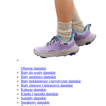
Obuwie damskie
Buty do wody damskie
Buty sportowe damskie
Buty trekkingowe i turystyczne damskie
Buty zimowe i śniegowce damskie
Kalosze damskie
Klapki i japonki damskie
Sandały damskie
Sneakersy damskie