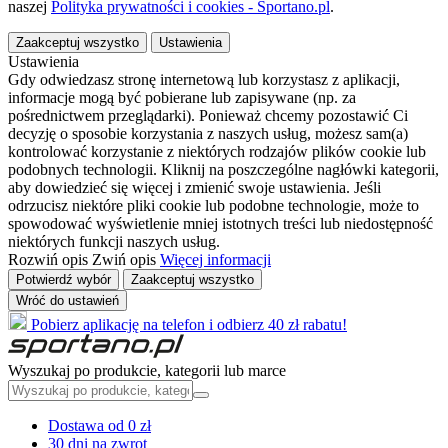
naszej
Polityka prywatności i cookies - Sportano.pl
.
Zaakceptuj wszystko
Ustawienia
Ustawienia
Gdy odwiedzasz stronę internetową lub korzystasz z aplikacji,
informacje mogą być pobierane lub zapisywane (np. za
pośrednictwem przeglądarki). Ponieważ chcemy pozostawić Ci
decyzję o sposobie korzystania z naszych usług, możesz sam(a)
kontrolować korzystanie z niektórych rodzajów plików cookie lub
podobnych technologii. Kliknij na poszczególne nagłówki kategorii,
aby dowiedzieć się więcej i zmienić swoje ustawienia. Jeśli
odrzucisz niektóre pliki cookie lub podobne technologie, może to
spowodować wyświetlenie mniej istotnych treści lub niedostępność
niektórych funkcji naszych usług.
Rozwiń opis
Zwiń opis
Więcej informacji
Potwierdź wybór
Zaakceptuj wszystko
Wróć do ustawień
Pobierz aplikację na telefon i odbierz 40 zł rabatu!
Wyszukaj po produkcie, kategorii lub marce
Dostawa od 0 zł
30 dni na zwrot