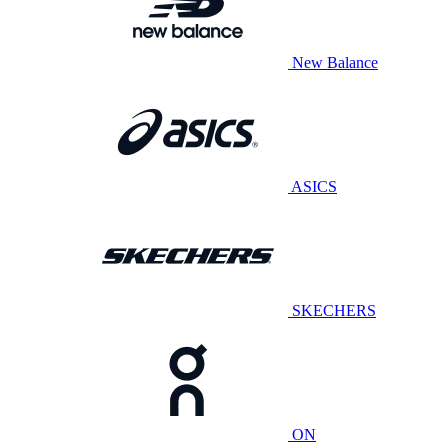
New Balance
ASICS
SKECHERS
ON