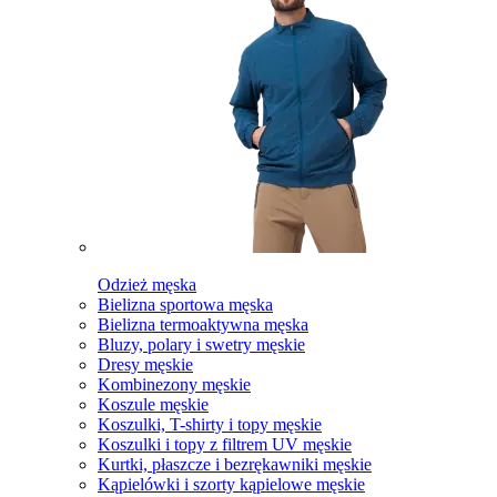
Odzież męska
Bielizna sportowa męska
Bielizna termoaktywna męska
Bluzy, polary i swetry męskie
Dresy męskie
Kombinezony męskie
Koszule męskie
Koszulki, T-shirty i topy męskie
Koszulki i topy z filtrem UV męskie
Kurtki, płaszcze i bezrękawniki męskie
Kąpielówki i szorty kąpielowe męskie