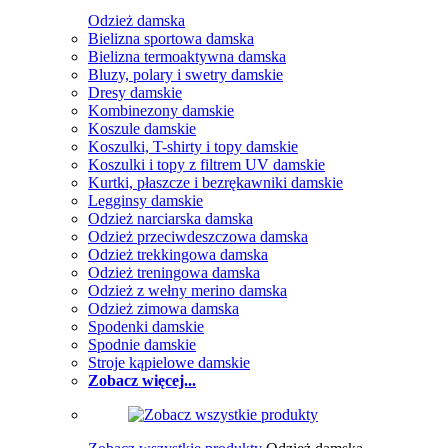
Odzież damska
Bielizna sportowa damska
Bielizna termoaktywna damska
Bluzy, polary i swetry damskie
Dresy damskie
Kombinezony damskie
Koszule damskie
Koszulki, T-shirty i topy damskie
Koszulki i topy z filtrem UV damskie
Kurtki, płaszcze i bezrękawniki damskie
Legginsy damskie
Odzież narciarska damska
Odzież przeciwdeszczowa damska
Odzież trekkingowa damska
Odzież treningowa damska
Odzież z wełny merino damska
Odzież zimowa damska
Spodenki damskie
Spodnie damskie
Stroje kąpielowe damskie
Zobacz więcej...