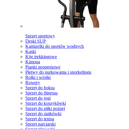
Sprzęt sportowy
Deski SUP
Kamizelki do sportów wodnych
Kaski
Kije trekkingowe
Kimona
Pianki neoprenowe
Płetwy do nurkowania i snorkelingu
Rolki i wrotki
Rowery
Sprzęt do boksu
Sprzęt do fitnessu
Sprzęt do jogi
Sprzęt do koszykówki
Sprzęt do piłki nożnej
Sprzęt do siatkówki
Sprzęt do tenisa
Sprzęt narciarski