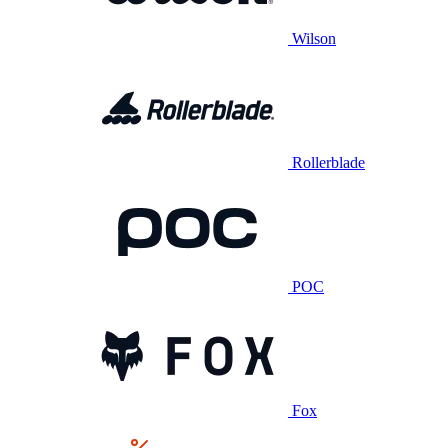
Wilson
Rollerblade
POC
Fox