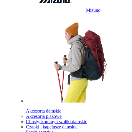
Mizuno
Akcesoria damskie
Akcesoria plażowe
Chusty, kominy i szaliki damskie
Czapki i kapelusze damskie