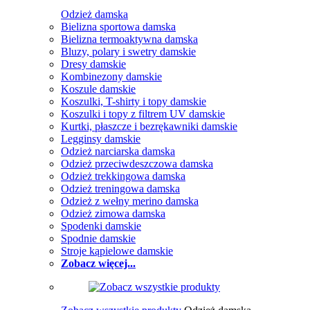
Odzież damska
Bielizna sportowa damska
Bielizna termoaktywna damska
Bluzy, polary i swetry damskie
Dresy damskie
Kombinezony damskie
Koszule damskie
Koszulki, T-shirty i topy damskie
Koszulki i topy z filtrem UV damskie
Kurtki, płaszcze i bezrękawniki damskie
Legginsy damskie
Odzież narciarska damska
Odzież przeciwdeszczowa damska
Odzież trekkingowa damska
Odzież treningowa damska
Odzież z wełny merino damska
Odzież zimowa damska
Spodenki damskie
Spodnie damskie
Stroje kąpielowe damskie
Zobacz więcej...