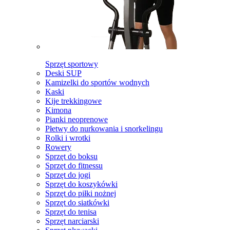
Sprzęt sportowy
Deski SUP
Kamizelki do sportów wodnych
Kaski
Kije trekkingowe
Kimona
Pianki neoprenowe
Płetwy do nurkowania i snorkelingu
Rolki i wrotki
Rowery
Sprzęt do boksu
Sprzęt do fitnessu
Sprzęt do jogi
Sprzęt do koszykówki
Sprzęt do piłki nożnej
Sprzęt do siatkówki
Sprzęt do tenisa
Sprzęt narciarski