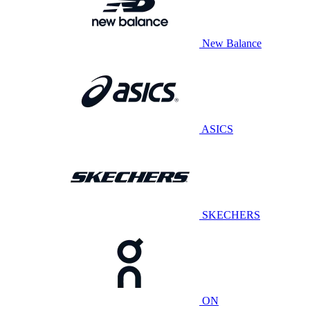
New Balance
ASICS
SKECHERS
ON