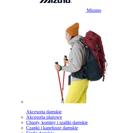
Mizuno
Akcesoria damskie
Akcesoria plażowe
Chusty, kominy i szaliki damskie
Czapki i kapelusze damskie