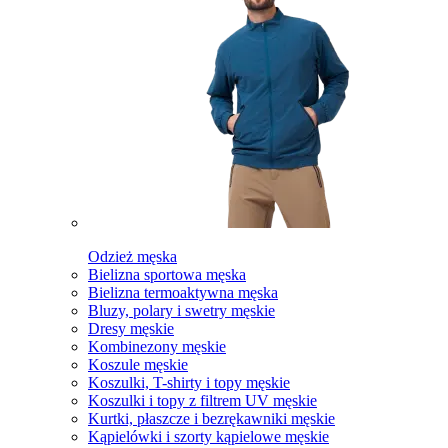
Odzież męska
Bielizna sportowa męska
Bielizna termoaktywna męska
Bluzy, polary i swetry męskie
Dresy męskie
Kombinezony męskie
Koszule męskie
Koszulki, T-shirty i topy męskie
Koszulki i topy z filtrem UV męskie
Kurtki, płaszcze i bezrękawniki męskie
Kąpielówki i szorty kąpielowe męskie