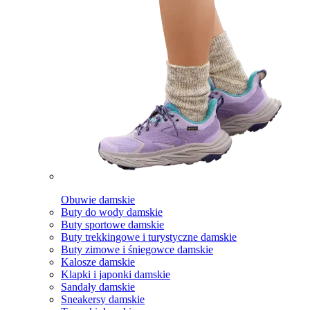
Obuwie damskie
Buty do wody damskie
Buty sportowe damskie
Buty trekkingowe i turystyczne damskie
Buty zimowe i śniegowce damskie
Kalosze damskie
Klapki i japonki damskie
Sandały damskie
Sneakersy damskie