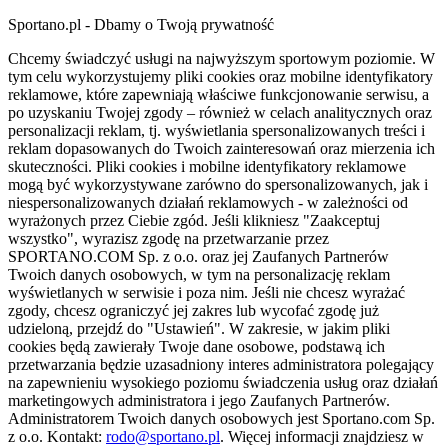
Sportano.pl - Dbamy o Twoją prywatność
Chcemy świadczyć usługi na najwyższym sportowym poziomie. W
tym celu wykorzystujemy pliki cookies oraz mobilne identyfikatory
reklamowe, które zapewniają właściwe funkcjonowanie serwisu, a
po uzyskaniu Twojej zgody – również w celach analitycznych oraz
personalizacji reklam, tj. wyświetlania spersonalizowanych treści i
reklam dopasowanych do Twoich zainteresowań oraz mierzenia ich
skuteczności. Pliki cookies i mobilne identyfikatory reklamowe
mogą być wykorzystywane zarówno do spersonalizowanych, jak i
niespersonalizowanych działań reklamowych - w zależności od
wyrażonych przez Ciebie zgód. Jeśli klikniesz "Zaakceptuj
wszystko", wyrazisz zgodę na przetwarzanie przez
SPORTANO.COM Sp. z o.o. oraz jej Zaufanych Partnerów
Twoich danych osobowych, w tym na personalizację reklam
wyświetlanych w serwisie i poza nim. Jeśli nie chcesz wyrażać
zgody, chcesz ograniczyć jej zakres lub wycofać zgodę już
udzieloną, przejdź do "Ustawień". W zakresie, w jakim pliki
cookies będą zawierały Twoje dane osobowe, podstawą ich
przetwarzania będzie uzasadniony interes administratora polegający
na zapewnieniu wysokiego poziomu świadczenia usług oraz działań
marketingowych administratora i jego Zaufanych Partnerów.
Administratorem Twoich danych osobowych jest Sportano.com Sp.
z o.o. Kontakt:
rodo@sportano.pl
. Więcej informacji znajdziesz w