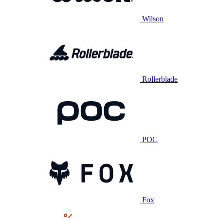
Wilson
Rollerblade
POC
Fox