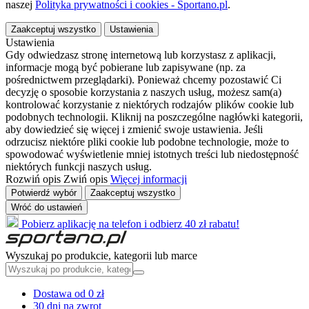
naszej
Polityka prywatności i cookies - Sportano.pl
.
Zaakceptuj wszystko
Ustawienia
Ustawienia
Gdy odwiedzasz stronę internetową lub korzystasz z aplikacji,
informacje mogą być pobierane lub zapisywane (np. za
pośrednictwem przeglądarki). Ponieważ chcemy pozostawić Ci
decyzję o sposobie korzystania z naszych usług, możesz sam(a)
kontrolować korzystanie z niektórych rodzajów plików cookie lub
podobnych technologii. Kliknij na poszczególne nagłówki kategorii,
aby dowiedzieć się więcej i zmienić swoje ustawienia. Jeśli
odrzucisz niektóre pliki cookie lub podobne technologie, może to
spowodować wyświetlenie mniej istotnych treści lub niedostępność
niektórych funkcji naszych usług.
Rozwiń opis
Zwiń opis
Więcej informacji
Potwierdź wybór
Zaakceptuj wszystko
Wróć do ustawień
Pobierz aplikację na telefon i odbierz 40 zł rabatu!
Wyszukaj po produkcie, kategorii lub marce
Dostawa od 0 zł
30 dni na zwrot