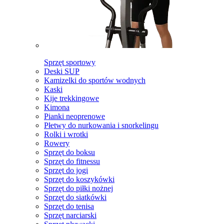
Sprzęt sportowy
Deski SUP
Kamizelki do sportów wodnych
Kaski
Kije trekkingowe
Kimona
Pianki neoprenowe
Płetwy do nurkowania i snorkelingu
Rolki i wrotki
Rowery
Sprzęt do boksu
Sprzęt do fitnessu
Sprzęt do jogi
Sprzęt do koszykówki
Sprzęt do piłki nożnej
Sprzęt do siatkówki
Sprzęt do tenisa
Sprzęt narciarski