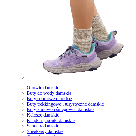
Obuwie damskie
Buty do wody damskie
Buty sportowe damskie
Buty trekkingowe i turystyczne damskie
Buty zimowe i śniegowce damskie
Kalosze damskie
Klapki i japonki damskie
Sandały damskie
Sneakersy damskie