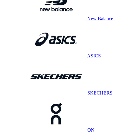
New Balance
ASICS
SKECHERS
ON