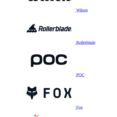
Wilson
Rollerblade
POC
Fox