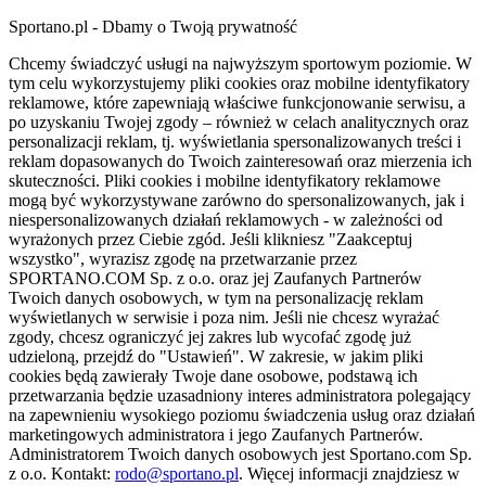
Sportano.pl - Dbamy o Twoją prywatność
Chcemy świadczyć usługi na najwyższym sportowym poziomie. W
tym celu wykorzystujemy pliki cookies oraz mobilne identyfikatory
reklamowe, które zapewniają właściwe funkcjonowanie serwisu, a
po uzyskaniu Twojej zgody – również w celach analitycznych oraz
personalizacji reklam, tj. wyświetlania spersonalizowanych treści i
reklam dopasowanych do Twoich zainteresowań oraz mierzenia ich
skuteczności. Pliki cookies i mobilne identyfikatory reklamowe
mogą być wykorzystywane zarówno do spersonalizowanych, jak i
niespersonalizowanych działań reklamowych - w zależności od
wyrażonych przez Ciebie zgód. Jeśli klikniesz "Zaakceptuj
wszystko", wyrazisz zgodę na przetwarzanie przez
SPORTANO.COM Sp. z o.o. oraz jej Zaufanych Partnerów
Twoich danych osobowych, w tym na personalizację reklam
wyświetlanych w serwisie i poza nim. Jeśli nie chcesz wyrażać
zgody, chcesz ograniczyć jej zakres lub wycofać zgodę już
udzieloną, przejdź do "Ustawień". W zakresie, w jakim pliki
cookies będą zawierały Twoje dane osobowe, podstawą ich
przetwarzania będzie uzasadniony interes administratora polegający
na zapewnieniu wysokiego poziomu świadczenia usług oraz działań
marketingowych administratora i jego Zaufanych Partnerów.
Administratorem Twoich danych osobowych jest Sportano.com Sp.
z o.o. Kontakt:
rodo@sportano.pl
. Więcej informacji znajdziesz w