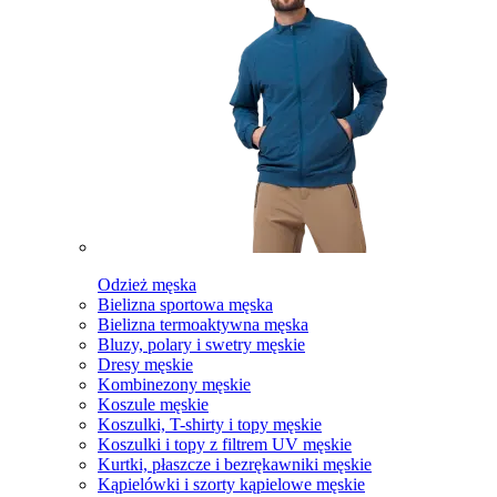
Odzież męska
Bielizna sportowa męska
Bielizna termoaktywna męska
Bluzy, polary i swetry męskie
Dresy męskie
Kombinezony męskie
Koszule męskie
Koszulki, T-shirty i topy męskie
Koszulki i topy z filtrem UV męskie
Kurtki, płaszcze i bezrękawniki męskie
Kąpielówki i szorty kąpielowe męskie