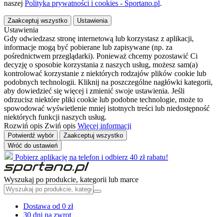
naszej
Polityka prywatności i cookies - Sportano.pl
.
Zaakceptuj wszystko
Ustawienia
Ustawienia
Gdy odwiedzasz stronę internetową lub korzystasz z aplikacji,
informacje mogą być pobierane lub zapisywane (np. za
pośrednictwem przeglądarki). Ponieważ chcemy pozostawić Ci
decyzję o sposobie korzystania z naszych usług, możesz sam(a)
kontrolować korzystanie z niektórych rodzajów plików cookie lub
podobnych technologii. Kliknij na poszczególne nagłówki kategorii,
aby dowiedzieć się więcej i zmienić swoje ustawienia. Jeśli
odrzucisz niektóre pliki cookie lub podobne technologie, może to
spowodować wyświetlenie mniej istotnych treści lub niedostępność
niektórych funkcji naszych usług.
Rozwiń opis
Zwiń opis
Więcej informacji
Potwierdź wybór
Zaakceptuj wszystko
Wróć do ustawień
Pobierz aplikację na telefon i odbierz 40 zł rabatu!
Wyszukaj po produkcie, kategorii lub marce
Dostawa od 0 zł
30 dni na zwrot