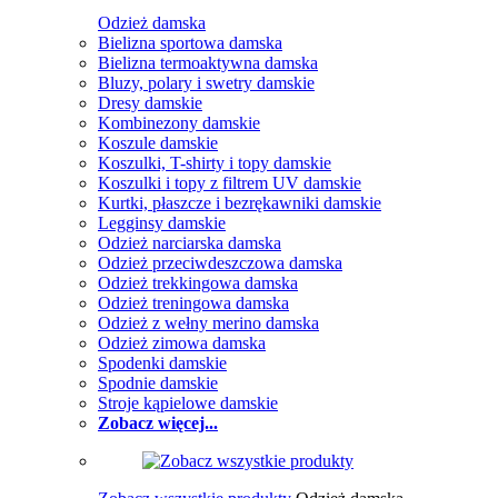
Odzież damska
Bielizna sportowa damska
Bielizna termoaktywna damska
Bluzy, polary i swetry damskie
Dresy damskie
Kombinezony damskie
Koszule damskie
Koszulki, T-shirty i topy damskie
Koszulki i topy z filtrem UV damskie
Kurtki, płaszcze i bezrękawniki damskie
Legginsy damskie
Odzież narciarska damska
Odzież przeciwdeszczowa damska
Odzież trekkingowa damska
Odzież treningowa damska
Odzież z wełny merino damska
Odzież zimowa damska
Spodenki damskie
Spodnie damskie
Stroje kąpielowe damskie
Zobacz więcej...