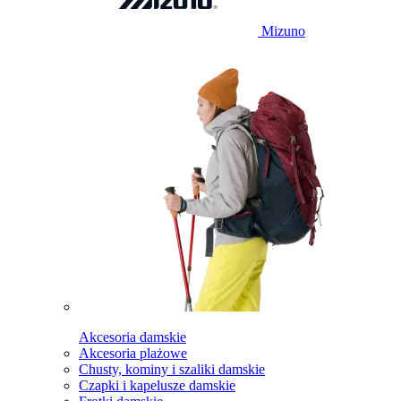
Mizuno
Akcesoria damskie
Akcesoria plażowe
Chusty, kominy i szaliki damskie
Czapki i kapelusze damskie