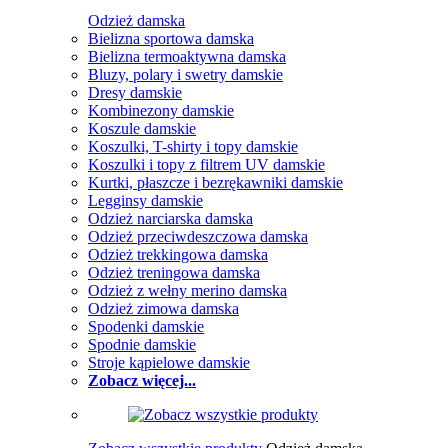
Odzież damska
Bielizna sportowa damska
Bielizna termoaktywna damska
Bluzy, polary i swetry damskie
Dresy damskie
Kombinezony damskie
Koszule damskie
Koszulki, T-shirty i topy damskie
Koszulki i topy z filtrem UV damskie
Kurtki, płaszcze i bezrękawniki damskie
Legginsy damskie
Odzież narciarska damska
Odzież przeciwdeszczowa damska
Odzież trekkingowa damska
Odzież treningowa damska
Odzież z wełny merino damska
Odzież zimowa damska
Spodenki damskie
Spodnie damskie
Stroje kąpielowe damskie
Zobacz więcej...