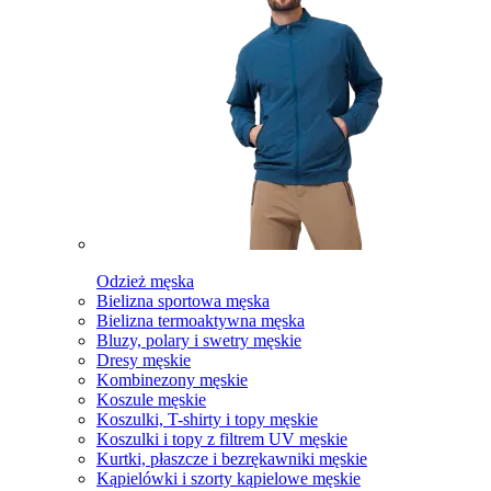
Odzież męska
Bielizna sportowa męska
Bielizna termoaktywna męska
Bluzy, polary i swetry męskie
Dresy męskie
Kombinezony męskie
Koszule męskie
Koszulki, T-shirty i topy męskie
Koszulki i topy z filtrem UV męskie
Kurtki, płaszcze i bezrękawniki męskie
Kąpielówki i szorty kąpielowe męskie