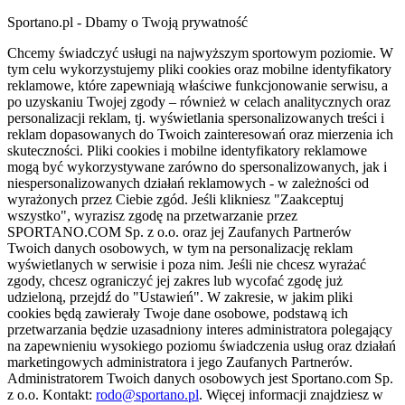
Sportano.pl - Dbamy o Twoją prywatność
Chcemy świadczyć usługi na najwyższym sportowym poziomie. W
tym celu wykorzystujemy pliki cookies oraz mobilne identyfikatory
reklamowe, które zapewniają właściwe funkcjonowanie serwisu, a
po uzyskaniu Twojej zgody – również w celach analitycznych oraz
personalizacji reklam, tj. wyświetlania spersonalizowanych treści i
reklam dopasowanych do Twoich zainteresowań oraz mierzenia ich
skuteczności. Pliki cookies i mobilne identyfikatory reklamowe
mogą być wykorzystywane zarówno do spersonalizowanych, jak i
niespersonalizowanych działań reklamowych - w zależności od
wyrażonych przez Ciebie zgód. Jeśli klikniesz "Zaakceptuj
wszystko", wyrazisz zgodę na przetwarzanie przez
SPORTANO.COM Sp. z o.o. oraz jej Zaufanych Partnerów
Twoich danych osobowych, w tym na personalizację reklam
wyświetlanych w serwisie i poza nim. Jeśli nie chcesz wyrażać
zgody, chcesz ograniczyć jej zakres lub wycofać zgodę już
udzieloną, przejdź do "Ustawień". W zakresie, w jakim pliki
cookies będą zawierały Twoje dane osobowe, podstawą ich
przetwarzania będzie uzasadniony interes administratora polegający
na zapewnieniu wysokiego poziomu świadczenia usług oraz działań
marketingowych administratora i jego Zaufanych Partnerów.
Administratorem Twoich danych osobowych jest Sportano.com Sp.
z o.o. Kontakt:
rodo@sportano.pl
. Więcej informacji znajdziesz w