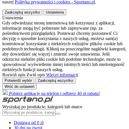
naszej
Polityka prywatności i cookies - Sportano.pl
.
Zaakceptuj wszystko
Ustawienia
Ustawienia
Gdy odwiedzasz stronę internetową lub korzystasz z aplikacji,
informacje mogą być pobierane lub zapisywane (np. za
pośrednictwem przeglądarki). Ponieważ chcemy pozostawić Ci
decyzję o sposobie korzystania z naszych usług, możesz sam(a)
kontrolować korzystanie z niektórych rodzajów plików cookie lub
podobnych technologii. Kliknij na poszczególne nagłówki kategorii,
aby dowiedzieć się więcej i zmienić swoje ustawienia. Jeśli
odrzucisz niektóre pliki cookie lub podobne technologie, może to
spowodować wyświetlenie mniej istotnych treści lub niedostępność
niektórych funkcji naszych usług.
Rozwiń opis
Zwiń opis
Więcej informacji
Potwierdź wybór
Zaakceptuj wszystko
Wróć do ustawień
Pobierz aplikację na telefon i odbierz 40 zł rabatu!
Wyszukaj po produkcie, kategorii lub marce
Dostawa od 0 zł
30 dni na zwrot