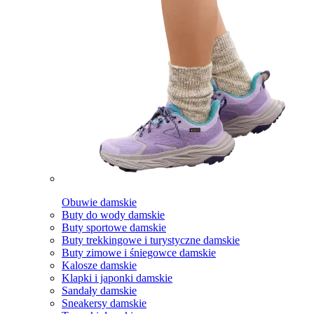
Obuwie damskie
Buty do wody damskie
Buty sportowe damskie
Buty trekkingowe i turystyczne damskie
Buty zimowe i śniegowce damskie
Kalosze damskie
Klapki i japonki damskie
Sandały damskie
Sneakersy damskie