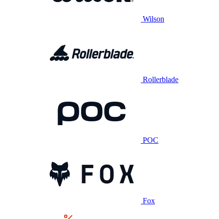
Wilson
Rollerblade
POC
Fox