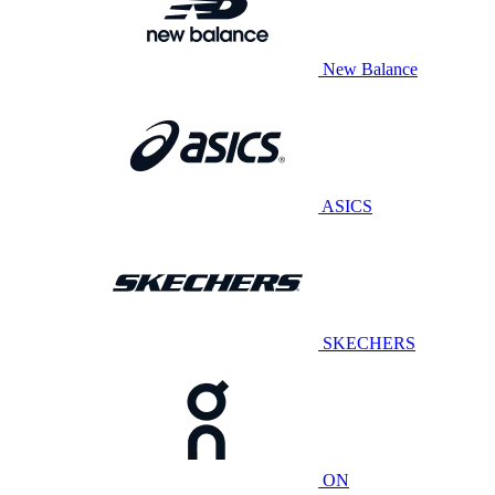
New Balance
ASICS
SKECHERS
ON