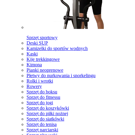
Sprzęt sportowy
Deski SUP
Kamizelki do sportów wodnych
Kaski
Kije trekkingowe
Kimona
Pianki neoprenowe
Płetwy do nurkowania i snorkelingu
Rolki i wrotki
Rowery
Sprzęt do boksu
Sprzęt do fitnessu
Sprzęt do jogi
Sprzęt do koszykówki
Sprzęt do piłki nożnej
Sprzęt do siatkówki
Sprzęt do tenisa
Sprzęt narciarski