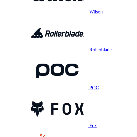
Wilson
Rollerblade
POC
Fox