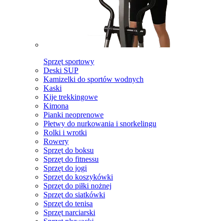
Sprzęt sportowy
Deski SUP
Kamizelki do sportów wodnych
Kaski
Kije trekkingowe
Kimona
Pianki neoprenowe
Płetwy do nurkowania i snorkelingu
Rolki i wrotki
Rowery
Sprzęt do boksu
Sprzęt do fitnessu
Sprzęt do jogi
Sprzęt do koszykówki
Sprzęt do piłki nożnej
Sprzęt do siatkówki
Sprzęt do tenisa
Sprzęt narciarski