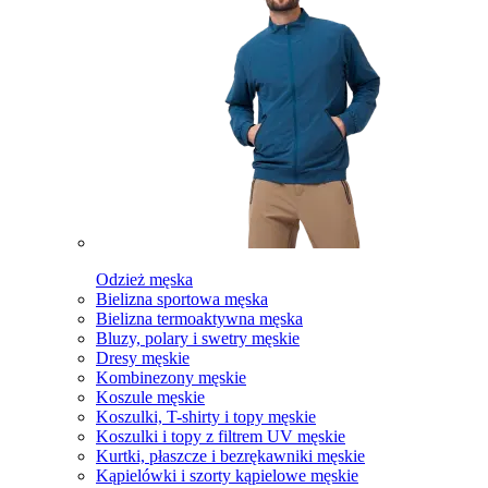
Odzież męska
Bielizna sportowa męska
Bielizna termoaktywna męska
Bluzy, polary i swetry męskie
Dresy męskie
Kombinezony męskie
Koszule męskie
Koszulki, T-shirty i topy męskie
Koszulki i topy z filtrem UV męskie
Kurtki, płaszcze i bezrękawniki męskie
Kąpielówki i szorty kąpielowe męskie