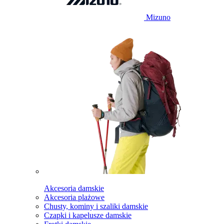
Mizuno
Akcesoria damskie
Akcesoria plażowe
Chusty, kominy i szaliki damskie
Czapki i kapelusze damskie