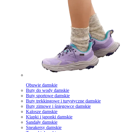
Obuwie damskie
Buty do wody damskie
Buty sportowe damskie
Buty trekkingowe i turystyczne damskie
Buty zimowe i śniegowce damskie
Kalosze damskie
Klapki i japonki damskie
Sandały damskie
Sneakersy damskie