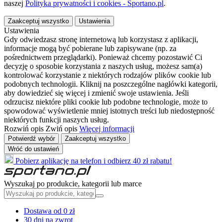
naszej
Polityka prywatności i cookies - Sportano.pl
.
Zaakceptuj wszystko
Ustawienia
Ustawienia
Gdy odwiedzasz stronę internetową lub korzystasz z aplikacji,
informacje mogą być pobierane lub zapisywane (np. za
pośrednictwem przeglądarki). Ponieważ chcemy pozostawić Ci
decyzję o sposobie korzystania z naszych usług, możesz sam(a)
kontrolować korzystanie z niektórych rodzajów plików cookie lub
podobnych technologii. Kliknij na poszczególne nagłówki kategorii,
aby dowiedzieć się więcej i zmienić swoje ustawienia. Jeśli
odrzucisz niektóre pliki cookie lub podobne technologie, może to
spowodować wyświetlenie mniej istotnych treści lub niedostępność
niektórych funkcji naszych usług.
Rozwiń opis
Zwiń opis
Więcej informacji
Potwierdź wybór
Zaakceptuj wszystko
Wróć do ustawień
Pobierz aplikację na telefon i odbierz 40 zł rabatu!
Wyszukaj po produkcie, kategorii lub marce
Dostawa od 0 zł
30 dni na zwrot