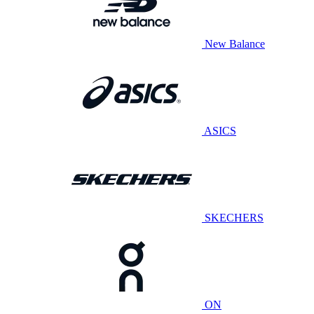
New Balance
ASICS
SKECHERS
ON