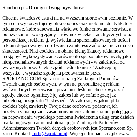
Sportano.pl - Dbamy o Twoją prywatność
Chcemy świadczyć usługi na najwyższym sportowym poziomie. W
tym celu wykorzystujemy pliki cookies oraz mobilne identyfikatory
reklamowe, które zapewniają właściwe funkcjonowanie serwisu, a
po uzyskaniu Twojej zgody – również w celach analitycznych oraz
personalizacji reklam, tj. wyświetlania spersonalizowanych treści i
reklam dopasowanych do Twoich zainteresowań oraz mierzenia ich
skuteczności. Pliki cookies i mobilne identyfikatory reklamowe
mogą być wykorzystywane zarówno do spersonalizowanych, jak i
niespersonalizowanych działań reklamowych - w zależności od
wyrażonych przez Ciebie zgód. Jeśli klikniesz "Zaakceptuj
wszystko", wyrazisz zgodę na przetwarzanie przez
SPORTANO.COM Sp. z o.o. oraz jej Zaufanych Partnerów
Twoich danych osobowych, w tym na personalizację reklam
wyświetlanych w serwisie i poza nim. Jeśli nie chcesz wyrażać
zgody, chcesz ograniczyć jej zakres lub wycofać zgodę już
udzieloną, przejdź do "Ustawień". W zakresie, w jakim pliki
cookies będą zawierały Twoje dane osobowe, podstawą ich
przetwarzania będzie uzasadniony interes administratora polegający
na zapewnieniu wysokiego poziomu świadczenia usług oraz działań
marketingowych administratora i jego Zaufanych Partnerów.
Administratorem Twoich danych osobowych jest Sportano.com Sp.
z o.o. Kontakt:
rodo@sportano.pl
. Więcej informacji znajdziesz w