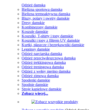
Odzież damska
Bielizna sportowa damska
Bielizna termoaktywna damska
Bluzy, polary i swetry damskie
Dresy damskie
Kombinezony damskie
Koszule damskie
Koszulki, T-shirty i topy damskie
Koszulki i topy z filtrem UV damskie
Kurtki, płaszcze i bezrękawniki damskie
Legginsy damskie
Odzież narciarska damska
Odzież przeciwdeszczowa damska
Odzież trekkingowa damska
Odzież treningowa damska
Odzież z wełny merino damska
Odzież zimowa damska
Spodenki damskie
Spodnie damskie
Stroje kąpielowe damskie
Zobacz więcej...