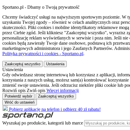
Sportano.pl - Dbamy o Twoją prywatność
Chcemy świadczyć usługi na najwyższym sportowym poziomie. W tym 
uzyskaniu Twojej zgody – również w celach analitycznych oraz perso
skuteczności. Pliki cookies i mobilne identyfikatory reklamowe mo
przez Ciebie zgód. Jeśli klikniesz "Zaakceptuj wszystko", wyrazi
personalizację reklam wyświetlanych w serwisie i poza nim. Jeśli nie
cookies będą zawierały Twoje dane osobowe, podstawą ich przetwarz
marketingowych administratora i jego Zaufanych Partnerów. Admini
Polityka prywatności i cookies - Sportano.pl
.
Zaakceptuj wszystko
Ustawienia
Ustawienia
Gdy odwiedzasz stronę internetową lub korzystasz z aplikacji, info
korzystania z naszych usług, możesz sam(a) kontrolować korzystanie 
zmienić swoje ustawienia. Jeśli odrzucisz niektóre pliki cookie lub 
Rozwiń opis
Zwiń opis
Więcej informacji
Potwierdź wybór
Zaakceptuj wszystko
Wróć do ustawień
Pobierz aplikację na telefon i odbierz 40 zł rabatu!
Wyszukaj po produkcie, kategorii lub marce