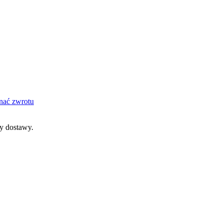
nać zwrotu
dy dostawy.