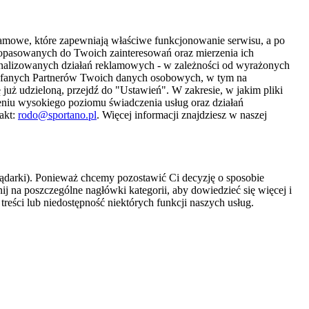
amowe, które zapewniają właściwe funkcjonowanie serwisu, a po
 dopasowanych do Twoich zainteresowań oraz mierzenia ich
sonalizowanych działań reklamowych - w zależności od wyrażonych
Zaufanych Partnerów Twoich danych osobowych, w tym na
 już udzieloną, przejdź do "Ustawień". W zakresie, w jakim pliki
eniu wysokiego poziomu świadczenia usług oraz działań
akt:
rodo@sportano.pl
. Więcej informacji znajdziesz w naszej
lądarki). Ponieważ chcemy pozostawić Ci decyzję o sposobie
j na poszczególne nagłówki kategorii, aby dowiedzieć się więcej i
treści lub niedostępność niektórych funkcji naszych usług.