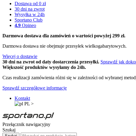
Dostawa od 0 zł
30 dni na zwrot
Wysyłka w 24h
Sportano Club
4.9
Opineo
Darmowa dostawa dla zamówień o wartości powyżej 299 zł.
Darmowa dostawa nie obejmuje przesyłek wielkogabarytowych.
Więcej o dostawie
30 dni na zwrot od daty dostarczenia przesyłki.
Sprawdź jak doko
Większość produktów wysyłamy do 24h.
Czas realizacji zamówienia różni się w zależności od wybranej meto
Sprawdź szczegółowe informacje
Kontakt
PL
>
Przełącznik nawigacyjny
Szukaj
Szukaj