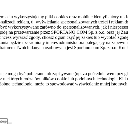
celu wykorzystujemy pliki cookies oraz mobilne identyfikatory rekl
nalizacji reklam, tj. wyświetlania spersonalizowanych treści i reklam
gą być wykorzystywane zarówno do spersonalizowanych, jak i niesper
sz zgodę na przetwarzanie przez SPORTANO.COM Sp. z o.o. oraz jej 
 chcesz wyrażać zgody, chcesz ograniczyć jej zakres lub wycofać zgodę
ania będzie uzasadniony interes administratora polegający na zapewni
stratorem Twoich danych osobowych jest Sportano.com Sp. z o.o. Kont
rmacje mogą być pobierane lub zapisywane (np. za pośrednictwem przeg
z niektórych rodzajów plików cookie lub podobnych technologii. Klikni
podobne technologie, może to spowodować wyświetlenie mniej istotnych 