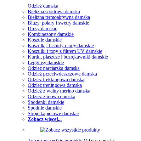
Odzież damska
Bielizna sportowa damska
Bielizna termoaktywna damska
Bluzy, polary i swetry damskie
Dresy damskie
Kombinezony damskie
Koszule damskie
Koszulki, T-shirty i topy damskie
Koszulki i topy z filtrem UV damskie
Kurtki, płaszcze i bezrękawniki damskie
Legginsy damskie
Odzież narciarska damska
Odzież przeciwdeszczowa damska
Odzież trekkingowa damska
Odzież treningowa damska
Odzież z wełny merino damska
Odzież zimowa damska
Spodenki damskie
Spodnie damskie
Stroje kąpielowe damskie
Zobacz więcej...
Zobacz wszystkie produkty
Odzież damska