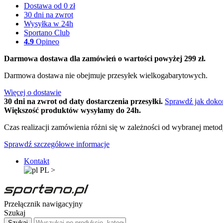
Dostawa od 0 zł
30 dni na zwrot
Wysyłka w 24h
Sportano Club
4.9
Opineo
Darmowa dostawa dla zamówień o wartości powyżej 299 zł.
Darmowa dostawa nie obejmuje przesyłek wielkogabarytowych.
Więcej o dostawie
30 dni na zwrot od daty dostarczenia przesyłki.
Sprawdź jak doko
Większość produktów wysyłamy do 24h.
Czas realizacji zamówienia różni się w zależności od wybranej meto
Sprawdź szczegółowe informacje
Kontakt
PL
>
Przełącznik nawigacyjny
Szukaj
Szukaj