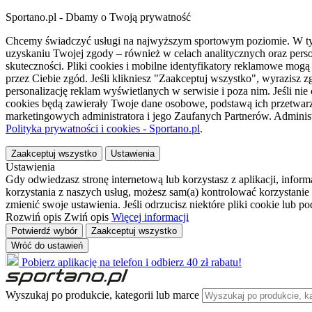
Sportano.pl - Dbamy o Twoją prywatność
Chcemy świadczyć usługi na najwyższym sportowym poziomie. W tym 
uzyskaniu Twojej zgody – również w celach analitycznych oraz perso
skuteczności. Pliki cookies i mobilne identyfikatory reklamowe mo
przez Ciebie zgód. Jeśli klikniesz "Zaakceptuj wszystko", wyrazi
personalizację reklam wyświetlanych w serwisie i poza nim. Jeśli nie
cookies będą zawierały Twoje dane osobowe, podstawą ich przetwarz
marketingowych administratora i jego Zaufanych Partnerów. Admini
Polityka prywatności i cookies - Sportano.pl
.
Zaakceptuj wszystko
Ustawienia
Ustawienia
Gdy odwiedzasz stronę internetową lub korzystasz z aplikacji, info
korzystania z naszych usług, możesz sam(a) kontrolować korzystanie 
zmienić swoje ustawienia. Jeśli odrzucisz niektóre pliki cookie lub 
Rozwiń opis
Zwiń opis
Więcej informacji
Potwierdź wybór
Zaakceptuj wszystko
Wróć do ustawień
Pobierz aplikację na telefon i odbierz 40 zł rabatu!
Wyszukaj po produkcie, kategorii lub marce