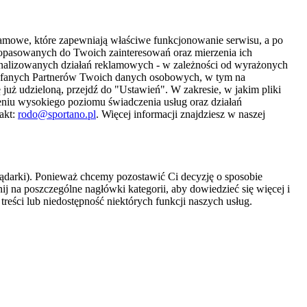
amowe, które zapewniają właściwe funkcjonowanie serwisu, a po
 dopasowanych do Twoich zainteresowań oraz mierzenia ich
sonalizowanych działań reklamowych - w zależności od wyrażonych
Zaufanych Partnerów Twoich danych osobowych, w tym na
 już udzieloną, przejdź do "Ustawień". W zakresie, w jakim pliki
eniu wysokiego poziomu świadczenia usług oraz działań
akt:
rodo@sportano.pl
. Więcej informacji znajdziesz w naszej
lądarki). Ponieważ chcemy pozostawić Ci decyzję o sposobie
j na poszczególne nagłówki kategorii, aby dowiedzieć się więcej i
treści lub niedostępność niektórych funkcji naszych usług.