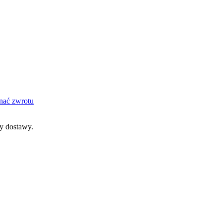
nać zwrotu
dy dostawy.