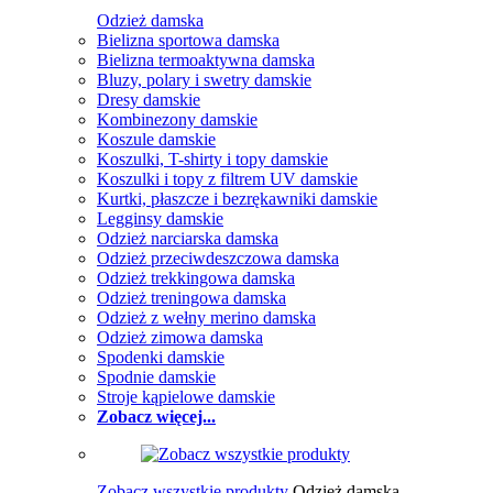
Odzież damska
Bielizna sportowa damska
Bielizna termoaktywna damska
Bluzy, polary i swetry damskie
Dresy damskie
Kombinezony damskie
Koszule damskie
Koszulki, T-shirty i topy damskie
Koszulki i topy z filtrem UV damskie
Kurtki, płaszcze i bezrękawniki damskie
Legginsy damskie
Odzież narciarska damska
Odzież przeciwdeszczowa damska
Odzież trekkingowa damska
Odzież treningowa damska
Odzież z wełny merino damska
Odzież zimowa damska
Spodenki damskie
Spodnie damskie
Stroje kąpielowe damskie
Zobacz więcej...
Zobacz wszystkie produkty
Odzież damska