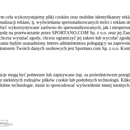
celu wykorzystujemy pliki cookies oraz mobilne identyfikatory rekl
nalizacji reklam, tj. wyświetlania spersonalizowanych treści i reklam
gą być wykorzystywane zarówno do spersonalizowanych, jak i niesper
sz zgodę na przetwarzanie przez SPORTANO.COM Sp. z o.o. oraz jej 
 chcesz wyrażać zgody, chcesz ograniczyć jej zakres lub wycofać zgodę
ania będzie uzasadniony interes administratora polegający na zapewni
stratorem Twoich danych osobowych jest Sportano.com Sp. z o.o. Kont
rmacje mogą być pobierane lub zapisywane (np. za pośrednictwem przeg
z niektórych rodzajów plików cookie lub podobnych technologii. Klikni
podobne technologie, może to spowodować wyświetlenie mniej istotnych 