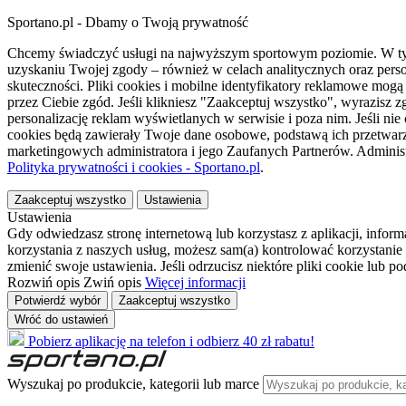
Sportano.pl - Dbamy o Twoją prywatność
Chcemy świadczyć usługi na najwyższym sportowym poziomie. W tym 
uzyskaniu Twojej zgody – również w celach analitycznych oraz perso
skuteczności. Pliki cookies i mobilne identyfikatory reklamowe mo
przez Ciebie zgód. Jeśli klikniesz "Zaakceptuj wszystko", wyrazi
personalizację reklam wyświetlanych w serwisie i poza nim. Jeśli nie
cookies będą zawierały Twoje dane osobowe, podstawą ich przetwarz
marketingowych administratora i jego Zaufanych Partnerów. Admini
Polityka prywatności i cookies - Sportano.pl
.
Zaakceptuj wszystko
Ustawienia
Ustawienia
Gdy odwiedzasz stronę internetową lub korzystasz z aplikacji, info
korzystania z naszych usług, możesz sam(a) kontrolować korzystanie 
zmienić swoje ustawienia. Jeśli odrzucisz niektóre pliki cookie lub 
Rozwiń opis
Zwiń opis
Więcej informacji
Potwierdź wybór
Zaakceptuj wszystko
Wróć do ustawień
Pobierz aplikację na telefon i odbierz 40 zł rabatu!
Wyszukaj po produkcie, kategorii lub marce