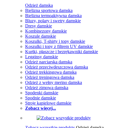
Odzież damska
Bielizna sportowa damska
Bielizna termoaktywna damska
Bluzy, polary i swetry damskie
Dresy damskie
Kombinezony damskie
Koszule damskie
Koszulki, T-shirty i topy damskie
Koszulki i topy z filtrem UV damskie
Kurtki, płaszcze i bezrękawniki damskie
Legginsy damskie
Odzież narciarska damska
Odzież przeciwdeszczowa damska
Odzież trekkingowa damska
Odzież treningowa damska
Odzież z wełny merino damska
Odzież zimowa damska
Spodenki damskie
Spodnie damskie
Stroje kąpielowe damskie
Zobacz więcej...
Zobacz wszystkie produkty
Odzież damska