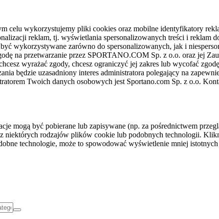
celu wykorzystujemy pliki cookies oraz mobilne identyfikatory rekl
nalizacji reklam, tj. wyświetlania spersonalizowanych treści i reklam
gą być wykorzystywane zarówno do spersonalizowanych, jak i niesper
sz zgodę na przetwarzanie przez SPORTANO.COM Sp. z o.o. oraz jej 
 chcesz wyrażać zgody, chcesz ograniczyć jej zakres lub wycofać zgodę
ania będzie uzasadniony interes administratora polegający na zapewni
stratorem Twoich danych osobowych jest Sportano.com Sp. z o.o. Kont
rmacje mogą być pobierane lub zapisywane (np. za pośrednictwem przeg
z niektórych rodzajów plików cookie lub podobnych technologii. Klikni
podobne technologie, może to spowodować wyświetlenie mniej istotnych 