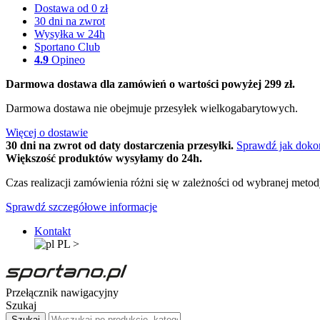
Dostawa od 0 zł
30 dni na zwrot
Wysyłka w 24h
Sportano Club
4.9
Opineo
Darmowa dostawa dla zamówień o wartości powyżej 299 zł.
Darmowa dostawa nie obejmuje przesyłek wielkogabarytowych.
Więcej o dostawie
30 dni na zwrot od daty dostarczenia przesyłki.
Sprawdź jak doko
Większość produktów wysyłamy do 24h.
Czas realizacji zamówienia różni się w zależności od wybranej meto
Sprawdź szczegółowe informacje
Kontakt
PL
>
Przełącznik nawigacyjny
Szukaj
Szukaj