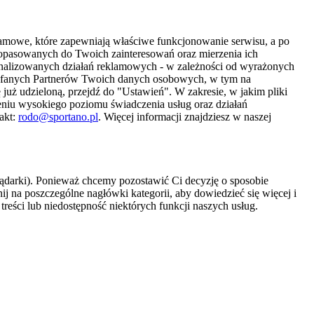
amowe, które zapewniają właściwe funkcjonowanie serwisu, a po
 dopasowanych do Twoich zainteresowań oraz mierzenia ich
sonalizowanych działań reklamowych - w zależności od wyrażonych
Zaufanych Partnerów Twoich danych osobowych, w tym na
 już udzieloną, przejdź do "Ustawień". W zakresie, w jakim pliki
eniu wysokiego poziomu świadczenia usług oraz działań
akt:
rodo@sportano.pl
. Więcej informacji znajdziesz w naszej
lądarki). Ponieważ chcemy pozostawić Ci decyzję o sposobie
j na poszczególne nagłówki kategorii, aby dowiedzieć się więcej i
treści lub niedostępność niektórych funkcji naszych usług.