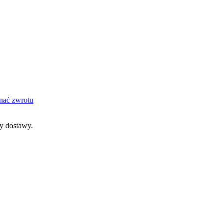
nać zwrotu
dy dostawy.